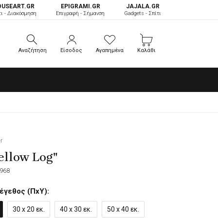
OUSEART.GR
ΕPIGRAMI.GR
JAJALA.GR
τι - Διακόσμηση
Επιγραφή - Σήμανση
Gadgets - Σπίτι
Αναζήτηση
Είσοδος
Αγαπημένα
Καλάθι
Αναζήτηση
Είσοδος
Αγαπημένα
Καλάθι
r
ellow Log"
968
έγεθος (ΠxΥ):
30 x 20 εκ.
40 x 30 εκ.
50 x 40 εκ.