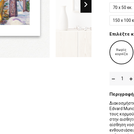
70 x 50 εκ.
150 x 100 ε
Επιλέξτε κ
Χωρίς
κορνίζα
Περιγραφή
Διακοσμήστε
Edvard Munch
τους κορμού
στην αισθητ
αίσθηση νοσ
ενθουσιάσει.