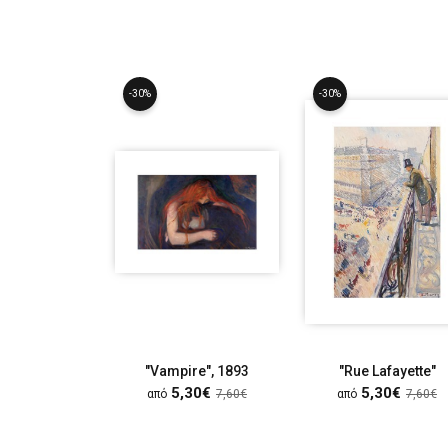
-30%
-30%
"Vampire", 1893
"Rue Lafayette"
5,30€
5,30€
από
7,60€
από
7,60€