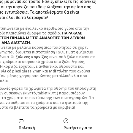
ς με μοναδικό τρόπο. Εσείς, επιλέξτε τις ιδανικές
αι την κορνίζα που θα φιλοξενεί την αφίσα σας
ις εντυπώσεις. Τα αποτελέσματα θα είναι
αι όλοι θα τα λατρέψετε!
κτυπώνεται με ένα λευκό περιθώριο γύρω από την
ποίο πλαισιώνει όμορφα το σχέδιο.
ΠΑΡΑΚΑΛΩ
ΣΤΟΝ ΠΙΝΑΚΑ ΜΕ ΤΙΣ ΑΝΑΛΟΓΙΕΣ ΤΩΝ ΛΕΥΚΩΝ
 ΑΝΑ ΔΙΑΣΤΑΣΗ.
ίνεται με μελάνια κορυφαίας ποιότητας σε χαρτί
/m2 που διαθέτει πιστοποίηση FSC με ματ φινίρισμα
άνεια. Οι
ξύλινες κορνίζες
είναι από ξύλο πεύκου σε
ο χρώμα και σε φυσικό χρώμα από ξύλο Αγιούς,
 Η κορνίζα έρχεται με ανθεκτικό, άθραυστο και
υλικό plexiglass 2mm
και
Mdf πλάτη
που ανοίγει
ίσω μέρος χρησιμοποιώντας μεταλλικά κλιπ που
πλάι.
Πολλές φορές τα χρώματα της οθόνης του υπολογιστή
 συσκευών (κινητό, tablet κ.λπ.) παρουσιάζουν
ό τα χρώματα της εκτύπωσης των φωτογραφιών. Για
ίναι να ρυθμίσετε τα χρώματα και το φωτισμό της
ώστε να βλέπετε τα χρώματα με ακρίβεια!
Πολιτική
Ρωτήστε για το