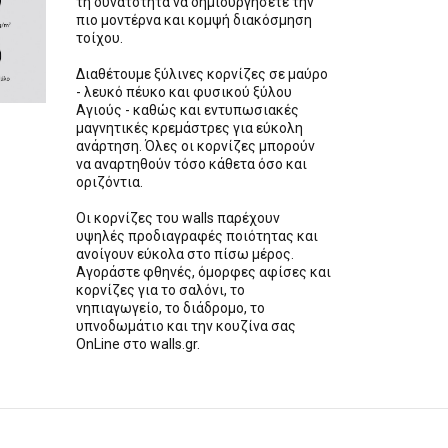
τη δυνατότητα να δημιουργήσετε την
πιο μοντέρνα και κομψή διακόσμηση
τοίχου.
Διαθέτουμε ξύλινες κορνίζες σε μαύρο
- λευκό πέυκο και φυσικού ξύλου
Αγιούς - καθώς και εντυπωσιακές
μαγνητικές κρεμάστρες για εύκολη
ανάρτηση. Όλες οι κορνίζες μπορούν
να αναρτηθούν τόσο κάθετα όσο και
οριζόντια.
Οι κορνίζες του walls παρέχουν
υψηλές προδιαγραφές ποιότητας και
ανοίγουν εύκολα στο πίσω μέρος.
Αγοράστε φθηνές, όμορφες αφίσες και
κορνίζες για το σαλόνι, το
νηπιαγωγείο, το διάδρομο, το
υπνοδωμάτιο και την κουζίνα σας
OnLine στο walls.gr.