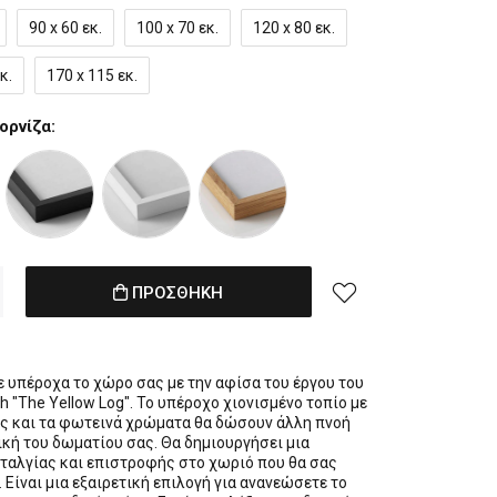
90 x 60 εκ.
100 x 70 εκ.
120 x 80 εκ.
κ.
170 x 115 εκ.
ορνίζα:
ΠΡΟΣΘΗΚΗ
 υπέροχα το χώρο σας με την αφίσα του έργου του
 "The Yellow Log". Το υπέροχο χιονισμένο τοπίο με
ς και τα φωτεινά χρώματα θα δώσουν άλλη πνοή
ική του δωματίου σας. Θα δημιουργήσει μια
ταλγίας και επιστροφής στο χωριό που θα σας
 Είναι μια εξαιρετική επιλογή για ανανεώσετε το