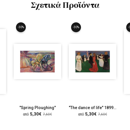
Σχετικά Προϊόντα
-30%
-30%
-
"Spring Ploughing"
"The dance of life" 1899-1900
5,30€
5,30€
από
7,60€
από
7,60€