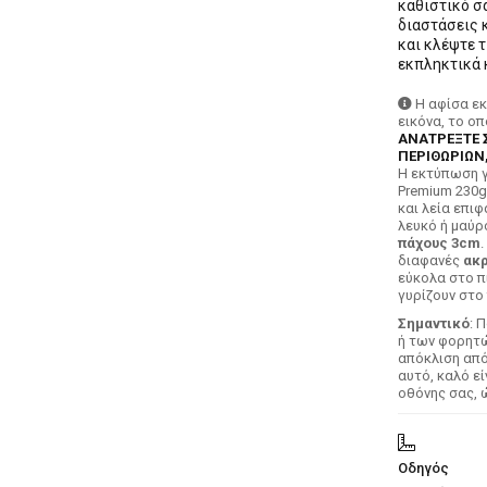
καθιστικό σα
διαστάσεις κ
και κλέψτε τ
εκπληκτικά κ
Η αφίσα ε
εικόνα, το ο
ΑΝΑΤΡΕΞΤΕ 
ΠΕΡΙΘΩΡΙΩΝ,
H εκτύπωση γ
Premium 230g
και λεία επιφ
λευκό ή μαύρ
πάχους 3cm
.
διαφανές
ακρ
εύκολα στο π
γυρίζουν στο 
Σημαντικό
: 
ή των φορητών
απόκλιση απ
αυτό, καλό ε
οθόνης σας, 
Οδηγός