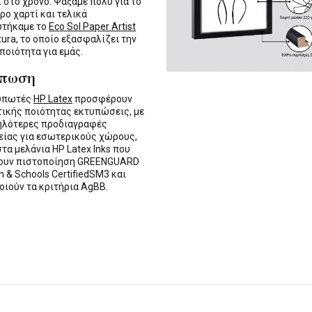
ι στο χρόνο. Ψάξαμε πολύ για το
ρο χαρτί και τελικά
υτήκαμε το
Eco Sol Paper Artist
tura, το οποίο εξασφαλίζει την
 ποιότητα για εμάς.
ύπωση
τυπωτές
HP Latex
προσφέρουν
τικής ποιότητας εκτυπώσεις, με
ηλότερες προδιαγραφές
ίας για εσωτερικούς χώρους,
στα μελάνια HP Latex Inks που
τουν πιστοποίηση GREENGUARD
n & Schools CertifiedSM3 και
οιούν τα κριτήρια AgBB.