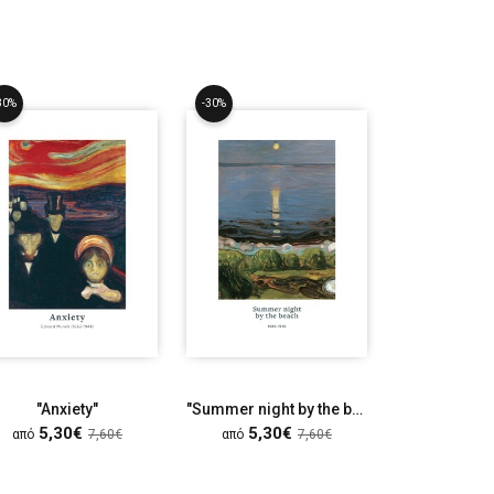
30%
-30%
-30%
"Anxiety"
"Summer night by the beach", 1902-03
"Madonna",
5,30€
5,30€
5,30
από
7,60€
από
7,60€
από