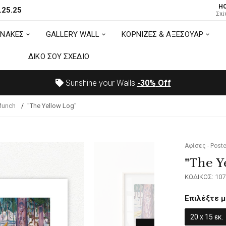
H
.25.25
ΙΝΑΚΕΣ
GALLERY WALL
ΚΟΡΝΙΖΕΣ & ΑΞΕΣΟΥΑΡ
Σπί
ΙΝΑΚΕΣ
GALLERY WALL
ΚΟΡΝΙΖΕΣ & ΑΞΕΣΟΥΑΡ
ΔΙΚΟ ΣΟΥ ΣΧΕΔΙΟ
ΔΙΚΟ ΣΟΥ ΣΧΕΔΙΟ
Sunshine your Walls
-30%
Off
Munch
"The Yellow Log"
Αφίσες - Poste
"The Y
ΚΩΔΙΚΟΣ: 107
Επιλέξτε μ
20 x 15 εκ.