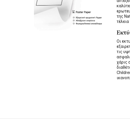
αντέξε
καλύτε
ερωτε
της Na
τέλεια
Εκτ
Οι εκ
εξαιρε
τις υψ
ασφαλε
χάρις 
διαθέ
Childre
ικανοπ