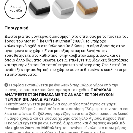
Χωρίς
κορνίζα
Περιγραφή
Δώστε μια πιο μοντέρνα διακόσμηση στο σπίτι σας με το πόστερ του
έργου του Monet, "The Cliffs at Etretat" (1885). Το υπέροχο
καλοκαιρινό σχέδιο στη θάλασσα θα δώσει μια αύρα δροσιάς στον
αγαπημένο σας χώρο. Είναι μια εξαιρετική επιλογή να την
τοποθετήσετε στο καθιστικό, στην κρεβατοκάμαρα, αλλά και σε
όποιο άλλο δωμάτιο θέλετε. Εσείς, επιλέξτε τις ιδανικές διαστάσεις
και την κορνίζα που θα τοποθετήσετε το πόστερ σας. Στο λεπτό θα
αναδείξτε την αισθητική του χώρου σας και θα μείνετε έκπληκτοι με
τα αποτελέσματα!
Η αφίσα εκτυπώνεται με ένα λευκό περιθώριο γύρω από την
εικόνα, το οποίο πλαισιώνει όμορφα το σχέδιο.
ΠΑΡΑΚΑΛΩ
ΑΝΑΤΡΕΞΤΕ ΣΤΟΝ ΠΙΝΑΚΑ ΜΕ ΤΙΣ ΑΝΑΛΟΓΙΕΣ ΤΩΝ ΛΕΥΚΩΝ
ΠΕΡΙΘΩΡΙΩΝ, ΑΝΑ ΔΙΑΣΤΑΣΗ.
H εκτύπωση γίνεται με μελάνια κορυφαίας ποιότητας σε χαρτί
Premium 230g/m2 που διαθέτει πιστοποίηση FSC με ματ φινίρισμα και
λεία επιφάνεια. Οι
ξύλινες κορνίζες
είναι από ξύλο πεύκου σε λευκό
ή μαύρο χρώμα και σε φυσικό χρώμα από ξύλο Αγιούς,
πάχους 3cm
.
Η κορνίζα έρχεται με ανθεκτικό, άθραυστο και διαφανές
ακρυλικό
plexiglass 2mm
και
Mdf πλάτη
που ανοίγει εύκολα στο πίσω μέρος
χρησιμοποιώντας μεταλλικά κλιπ που γυρίζουν στο πλάι.