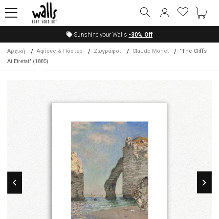
Sunshine your Walls
-30%
Off
Αρχική
Αφίσες & Πόστερ
Ζωγράφοι
Claude Monet
"The Cliffs
At Etretat" (1885)