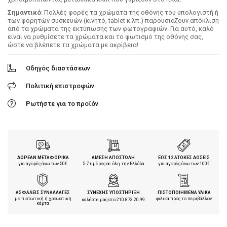
Σημαντικό
: Πολλές φορές τα χρώματα της οθόνης του υπολογιστή ή
των φορητών συσκευών (κινητό, tablet κ.λπ.) παρουσιάζουν απόκλιση
από τα χρώματα της εκτύπωσης των φωτογραφιών. Για αυτό, καλό
είναι να ρυθμίσετε τα χρώματα και το φωτισμό της οθόνης σας,
ώστε να βλέπετε τα χρώματα με ακρίβεια!
Οδηγός διαστάσεων
Πολιτική επιστροφών
Ρωτήστε για το προϊόν
ΔΩΡΕΑΝ ΜΕΤΑΦΟΡΙΚΑ
ΑΜΕΣΗ ΑΠΟΣΤΟΛΗ
ΕΩΣ 12 ΑΤΟΚΕΣ ΔΟΣΕΙΣ
για αγορές άνω των 50€
5-7 ημέρες σε όλη την Ελλάδα
για αγορές άνω των 100€
ΑΣΦΑΛΕΙΣ ΣΥΝΑΛΛΑΓΕΣ
ΣΥΝΕΧΗΣ ΥΠΟΣΤΗΡΙΞΗ
ΠΙΣΤΟΠΟΙΗΜΕΝΑ ΥΛΙΚΑ
με πιστωτική ή χρεωστική
φιλικά προς το περιβάλλον
καλέστε μας στο
210.873.20.99
κάρτα