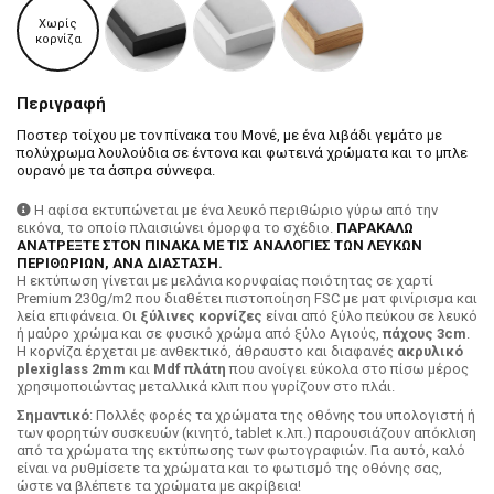
Χωρίς
κορνίζα
Περιγραφή
Ποστερ τοίχου με τον πίνακα του Μονέ, με ένα λιβάδι γεμάτο με
πολύχρωμα λουλούδια σε έντονα και φωτεινά χρώματα και το μπλε
ουρανό με τα άσπρα σύννεφα.
Η αφίσα εκτυπώνεται με ένα λευκό περιθώριο γύρω από την
εικόνα, το οποίο πλαισιώνει όμορφα το σχέδιο.
ΠΑΡΑΚΑΛΩ
ΑΝΑΤΡΕΞΤΕ ΣΤΟΝ ΠΙΝΑΚΑ ΜΕ ΤΙΣ ΑΝΑΛΟΓΙΕΣ ΤΩΝ ΛΕΥΚΩΝ
ΠΕΡΙΘΩΡΙΩΝ, ΑΝΑ ΔΙΑΣΤΑΣΗ.
H εκτύπωση γίνεται με μελάνια κορυφαίας ποιότητας σε χαρτί
Premium 230g/m2 που διαθέτει πιστοποίηση FSC με ματ φινίρισμα και
λεία επιφάνεια. Οι
ξύλινες κορνίζες
είναι από ξύλο πεύκου σε λευκό
ή μαύρο χρώμα και σε φυσικό χρώμα από ξύλο Αγιούς,
πάχους 3cm
.
Η κορνίζα έρχεται με ανθεκτικό, άθραυστο και διαφανές
ακρυλικό
plexiglass 2mm
και
Mdf πλάτη
που ανοίγει εύκολα στο πίσω μέρος
χρησιμοποιώντας μεταλλικά κλιπ που γυρίζουν στο πλάι.
Σημαντικό
: Πολλές φορές τα χρώματα της οθόνης του υπολογιστή ή
των φορητών συσκευών (κινητό, tablet κ.λπ.) παρουσιάζουν απόκλιση
από τα χρώματα της εκτύπωσης των φωτογραφιών. Για αυτό, καλό
είναι να ρυθμίσετε τα χρώματα και το φωτισμό της οθόνης σας,
ώστε να βλέπετε τα χρώματα με ακρίβεια!