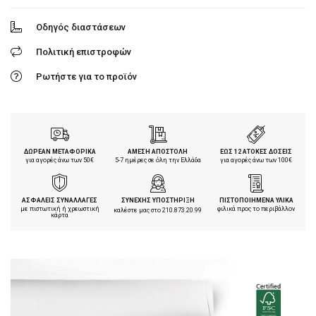
Οδηγός διαστάσεων
Πολιτική επιστροφών
Ρωτήστε για το προϊόν
ΔΩΡΕΑΝ ΜΕΤΑΦΟΡΙΚΑ
ΑΜΕΣΗ ΑΠΟΣΤΟΛΗ
ΕΩΣ 12 ΑΤΟΚΕΣ ΔΟΣΕΙΣ
για αγορές άνω των 50€
5-7 ημέρες σε όλη την Ελλάδα
για αγορές άνω των 100€
ΑΣΦΑΛΕΙΣ ΣΥΝΑΛΛΑΓΕΣ
ΣΥΝΕΧΗΣ ΥΠΟΣΤΗΡΙΞΗ
ΠΙΣΤΟΠΟΙΗΜΕΝΑ ΥΛΙΚΑ
με πιστωτική ή χρεωστική
φιλικά προς το περιβάλλον
καλέστε μας στο
210.873.20.99
κάρτα