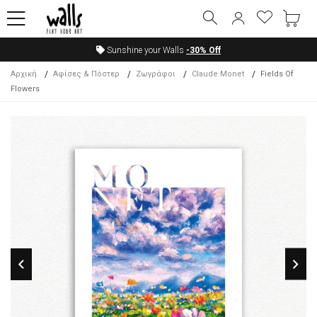
Sunshine your Walls
-30%
Off
Αρχική
Αφίσες & Πόστερ
Ζωγράφοι
Claude Monet
Fields Of
Flowers