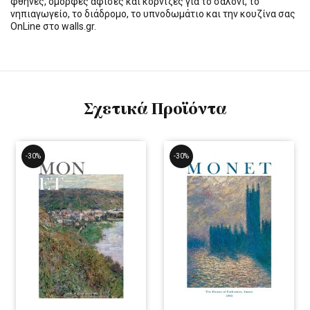
φθηνές, όμορφες αφίσες και κορνίζες για το σαλόνι, το
νηπιαγωγείο, το διάδρομο, το υπνοδωμάτιο και την κουζίνα σας
OnLine στο walls.gr.
Σχετικά Προϊόντα
-30%
-30%