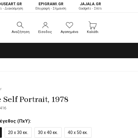
OUSEART.GR
ΕPIGRAMI.GR
JAJALA.GR
τι - Διακόσμηση
Επιγραφή - Σήμανση
Gadgets - Σπίτι
Αναζήτηση
Είσοδος
Αγαπημένα
Καλάθι
Αναζήτηση
Είσοδος
Αγαπημένα
Καλάθι
r
Self Portrait, 1978
416
έγεθος (ΠxΥ):
20 x 30 εκ.
30 x 40 εκ.
40 x 50 εκ.