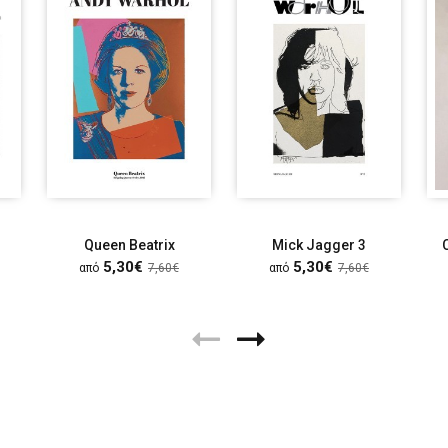
Queen Βeatrix
Mick Jagger 3
5,30€
5,30€
από
7,60€
από
7,60€