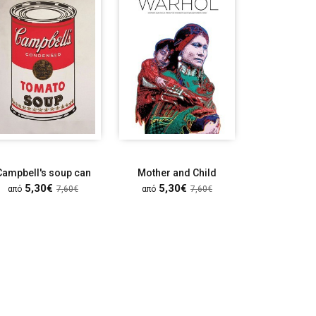
Campbell's soup can
Mother and Child
Mick Ja
5,30€
5,30€
5,30
από
7,60€
από
7,60€
από