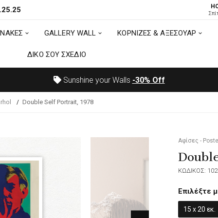
H
.25.25
ΙΝΑΚΕΣ
GALLERY WALL
ΚΟΡΝΙΖΕΣ & ΑΞΕΣΟΥΑΡ
Σπί
ΙΝΑΚΕΣ
GALLERY WALL
ΚΟΡΝΙΖΕΣ & ΑΞΕΣΟΥΑΡ
ΔΙΚΟ ΣΟΥ ΣΧΕΔΙΟ
ΔΙΚΟ ΣΟΥ ΣΧΕΔΙΟ
Sunshine your Walls
-30%
Off
rhol
Double Self Portrait, 1978
Αφίσες - Poste
Double 
ΚΩΔΙΚΟΣ: 102
Επιλέξτε μ
15 x 20 εκ.