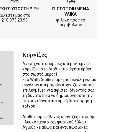
ΕΧΗΣ ΥΠΟΣΤΗΡΙΞΗ
ΠΙΣΤΟΠΟΙΗΜΕΝΑ
ΥΛΙΚΑ
καλέστε μας στο
210.873.20.99
φιλικά προς το
περιβάλλον
Κορνίζες
Αν ψάχνετε όμορφες και μοντέρνες
κορνίζες
στο διαδίκτυο, έχετε έρθει
στο σωστό μέρος!
Στο Walls διαθέτουμε μια μεγάλη γκάμα
μεγάλων και μικρών κορνιζών ειδικά
επιλεγμένες για αφίσες, δίνοντάς σας
τη δυνατότητα να δημιουργήσετε την
πιο μοντέρνα και κομψή διακόσμηση
τοίχου.
Διαθέτουμε ξύλινες κορνίζες σε μαύρο
- λευκό πέυκο και φυσικού ξύλου
Αγιούς - καθώς και εντυπωσιακές