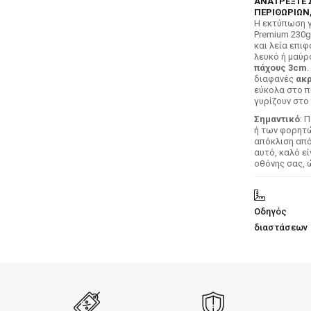
ΑΝΑΤΡΕΞΤΕ 
ΠΕΡΙΘΩΡΙΩΝ,
H εκτύπωση γ
Premium 230g
και λεία επιφ
λευκό ή μαύρ
πάχους 3cm
.
διαφανές
ακρ
εύκολα στο π
γυρίζουν στο 
Σημαντικό
: 
ή των φορητών
απόκλιση απ
αυτό, καλό ε
οθόνης σας, 
Οδηγός
διαστάσεων