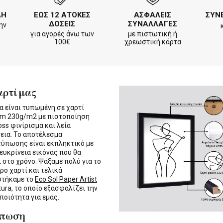
ΛΗ
ΕΩΣ 12 ΑΤΟΚΕΣ
ΑΣΦΑΛΕΙΣ
ΣΥΝ
ΔΟΣΕΙΣ
ΣΥΝΑΛΛΑΓΕΣ
ην
για αγορές άνω των
με πιστωτική ή
100€
χρεωστική κάρτα
αρτί μας
α είναι τυπωμένη σε χαρτί
m 230g/m2 με πιστοποίηση
oss φινίρισμα και λεία
εια. Το αποτέλεσμα
τύπωσης είναι εκπληκτικό με
 ευκρίνεια εικόνας που θα
ι στο χρόνο. Ψάξαμε πολύ για το
ρο χαρτί και τελικά
υτήκαμε το
Eco Sol Paper Artist
tura, το οποίο εξασφαλίζει την
 ποιότητα για εμάς.
ύπωση