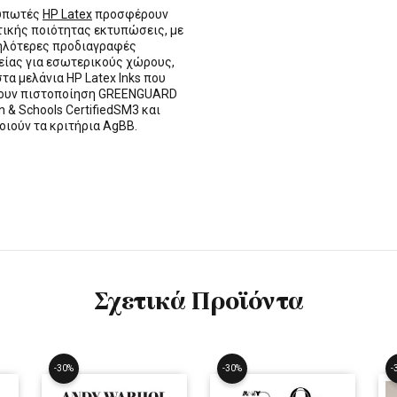
τυπωτές
HP Latex
προσφέρουν
τικής ποιότητας εκτυπώσεις, με
ηλότερες προδιαγραφές
ίας για εσωτερικούς χώρους,
στα μελάνια HP Latex Inks που
τουν πιστοποίηση GREENGUARD
n & Schools CertifiedSM3 και
οιούν τα κριτήρια AgBB.
Σχετικά Προϊόντα
-30%
-30%
-