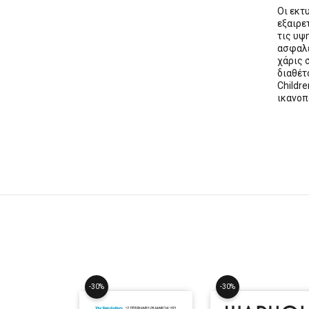
Οι εκ
εξαιρε
τις υψ
ασφαλε
χάρις 
διαθέ
Childre
ικανοπ
-30%
-30%