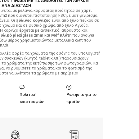
ΣΤΟΝ ΠΙΝΑΚΑ ΜΕ ΤΙΣ ΑΝΑΛΟΓΙΕΣ ΤΩΝ ΛΕΥΚΩΝ
 ΑΝΑ ΔΙΑΣΤΑΣΗ.
ίνεται με μελάνια κορυφαίας ποιότητας σε χαρτί
/m2 που διαθέτει πιστοποίηση FSC με ματ φινίρισμα
άνεια. Οι
ξύλινες κορνίζες
είναι από ξύλο πεύκου σε
ο χρώμα και σε φυσικό χρώμα από ξύλο Αγιούς,
 Η κορνίζα έρχεται με ανθεκτικό, άθραυστο και
υλικό plexiglass 2mm
και
Mdf πλάτη
που ανοίγει
ίσω μέρος χρησιμοποιώντας μεταλλικά κλιπ που
πλάι.
Πολλές φορές τα χρώματα της οθόνης του υπολογιστή
 συσκευών (κινητό, tablet κ.λπ.) παρουσιάζουν
ό τα χρώματα της εκτύπωσης των φωτογραφιών. Για
ίναι να ρυθμίσετε τα χρώματα και το φωτισμό της
ώστε να βλέπετε τα χρώματα με ακρίβεια!
Πολιτική
Ρωτήστε για το
επιστροφών
προϊόν