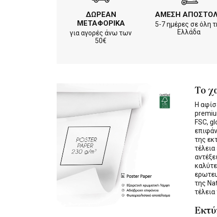
ΔΩΡΕΑΝ
ΑΜΕΣΗ ΑΠΟΣΤΟ
ΜΕΤΑΦΟΡΙΚΑ
5-7 ημέρες σε όλη τ
Ελλάδα
για αγορές άνω των
50€
Το χ
Η αφίσ
premiu
FSC, gl
επιφάν
της εκ
τέλεια
αντέξε
καλύτε
ερωτε
της Na
τέλεια
Εκτ