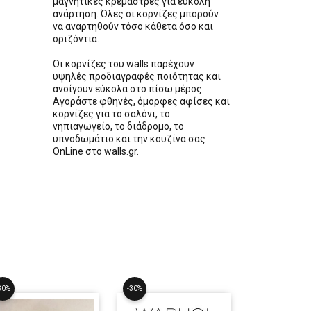
μαγνητικές κρεμάστρες για εύκολη
ανάρτηση. Όλες οι κορνίζες μπορούν
να αναρτηθούν τόσο κάθετα όσο και
οριζόντια.
Οι κορνίζες του walls παρέχουν
υψηλές προδιαγραφές ποιότητας και
ανοίγουν εύκολα στο πίσω μέρος.
Αγοράστε φθηνές, όμορφες αφίσες και
κορνίζες για το σαλόνι, το
νηπιαγωγείο, το διάδρομο, το
υπνοδωμάτιο και την κουζίνα σας
OnLine στο walls.gr.
30%
-30%
-30%