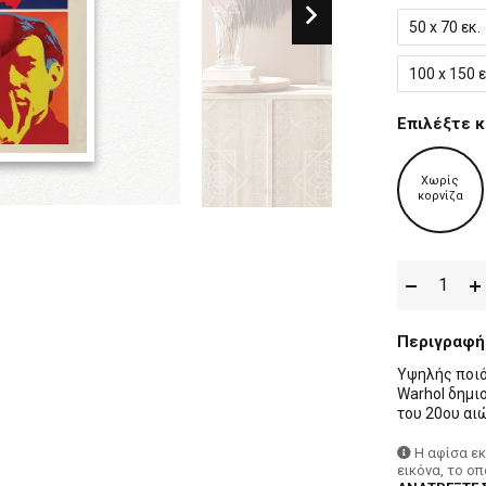
50 x 70 εκ.
100 x 150 ε
Επιλέξτε κ
Χωρίς
κορνίζα
Περιγραφή
Yψηλής ποιό
Warhol δημι
του 20ου αι
Η αφίσα ε
εικόνα, το ο