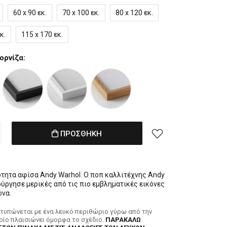
60 x 90 εκ.
70 x 100 εκ.
80 x 120 εκ.
κ.
115 x 170 εκ.
ορνίζα:
ΠΡΟΣΘΗΚΗ
τητα αφίσα Andy Warhol. Ο ποπ καλλιτέχνης Andy
ούργησε μερικές από τις πιο εμβληματικές εικόνες
ώνα.
κτυπώνεται με ένα λευκό περιθώριο γύρω από την
ποίο πλαισιώνει όμορφα το σχέδιο.
ΠΑΡΑΚΑΛΩ