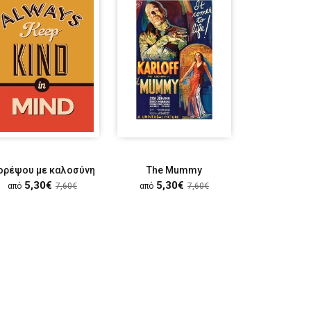
ορέψου με καλοσύνη
The Mummy
East
5,30€
5,30€
5,30
από
7,60€
από
7,60€
από