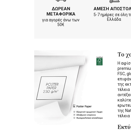
ΔΩΡΕΑΝ
ΑΜΕΣΗ ΑΠΟΣΤΟ
ΜΕΤΑΦΟΡΙΚΑ
5-7 ημέρες σε όλη τ
Ελλάδα
για αγορές άνω των
50€
Το χ
Η αφίσ
premiu
FSC, gl
επιφάν
της εκ
τέλεια
αντέξε
καλύτε
ερωτε
της Na
τέλεια
Εκτ