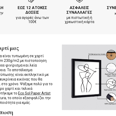
ΛΗ
ΕΩΣ 12 ΑΤΟΚΕΣ
ΑΣΦΑΛΕΙΣ
ΣΥΝ
ΔΟΣΕΙΣ
ΣΥΝΑΛΛΑΓΕΣ
ην
για αγορές άνω των
με πιστωτική ή
100€
χρεωστική κάρτα
αρτί μας
α είναι τυπωμένη σε χαρτί
m 230g/m2 με πιστοποίηση
oss φινίρισμα και λεία
εια. Το αποτέλεσμα
τύπωσης είναι εκπληκτικό με
 ευκρίνεια εικόνας που θα
ι στο χρόνο. Ψάξαμε πολύ για το
ρο χαρτί και τελικά
υτήκαμε το
Eco Sol Paper Artist
tura, το οποίο εξασφαλίζει την
 ποιότητα για εμάς.
ύπωση