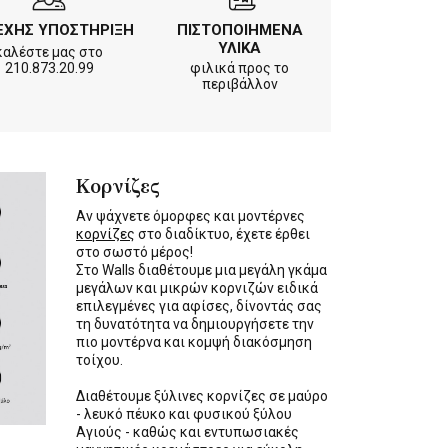
ΕΧΗΣ ΥΠΟΣΤΗΡΙΞΗ
ΠΙΣΤΟΠΟΙΗΜΕΝΑ
ΥΛΙΚΑ
καλέστε μας στο
210.873.20.99
φιλικά προς το
περιβάλλον
Κορνίζες
Αν ψάχνετε όμορφες και μοντέρνες
κορνίζες
στο διαδίκτυο, έχετε έρθει
στο σωστό μέρος!
Στο Walls διαθέτουμε μια μεγάλη γκάμα
μεγάλων και μικρών κορνιζών ειδικά
επιλεγμένες για αφίσες, δίνοντάς σας
τη δυνατότητα να δημιουργήσετε την
πιο μοντέρνα και κομψή διακόσμηση
τοίχου.
Διαθέτουμε ξύλινες κορνίζες σε μαύρο
- λευκό πέυκο και φυσικού ξύλου
Αγιούς - καθώς και εντυπωσιακές