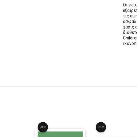
Οι εκ
εξαιρε
τις υψ
ασφαλε
χάρις 
διαθέ
Childre
ικανοπ
-30%
-30%