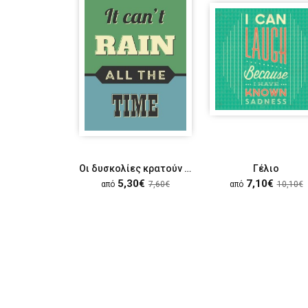
Οι δυσκολίες κρατούν για λίγο
Γέλιο
5,30€
7,10€
από
7,60€
από
10,10€