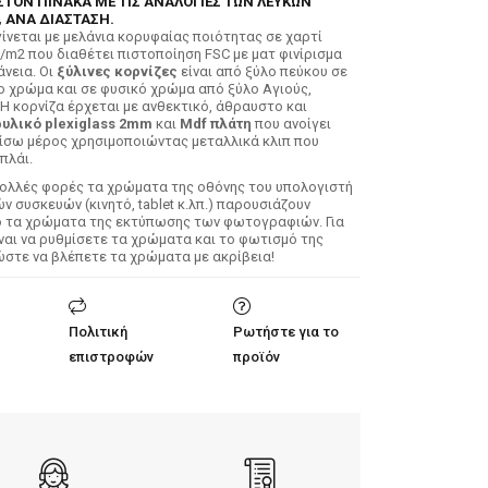
ΣΤΟΝ ΠΙΝΑΚΑ ΜΕ ΤΙΣ ΑΝΑΛΟΓΙΕΣ ΤΩΝ ΛΕΥΚΩΝ
 ΑΝΑ ΔΙΑΣΤΑΣΗ.
ίνεται με μελάνια κορυφαίας ποιότητας σε χαρτί
/m2 που διαθέτει πιστοποίηση FSC με ματ φινίρισμα
άνεια. Οι
ξύλινες κορνίζες
είναι από ξύλο πεύκου σε
ο χρώμα και σε φυσικό χρώμα από ξύλο Αγιούς,
 Η κορνίζα έρχεται με ανθεκτικό, άθραυστο και
υλικό plexiglass 2mm
και
Mdf πλάτη
που ανοίγει
ίσω μέρος χρησιμοποιώντας μεταλλικά κλιπ που
πλάι.
Πολλές φορές τα χρώματα της οθόνης του υπολογιστή
 συσκευών (κινητό, tablet κ.λπ.) παρουσιάζουν
ό τα χρώματα της εκτύπωσης των φωτογραφιών. Για
ίναι να ρυθμίσετε τα χρώματα και το φωτισμό της
ώστε να βλέπετε τα χρώματα με ακρίβεια!
Πολιτική
Ρωτήστε για το
επιστροφών
προϊόν