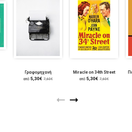
Γραφομηχανή
Miracle on 34th Street
Π
5,30€
5,30€
από
7,60€
από
7,60€