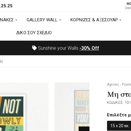
H
.25.25
ΙΝΑΚΕΣ
GALLERY WALL
ΚΟΡΝΙΖΕΣ & ΑΞΕΣΟΥΑΡ
Σπί
ΙΝΑΚΕΣ
GALLERY WALL
ΚΟΡΝΙΖΕΣ & ΑΞΕΣΟΥΑΡ
ΔΙΚΟ ΣΟΥ ΣΧΕΔΙΟ
ΔΙΚΟ ΣΟΥ ΣΧΕΔΙΟ
Sunshine your Walls
-30%
Off
άς
Αφίσες - Poste
Μη στ
ΚΩΔΙΚΟΣ: 101
Επιλέξτε μ
15 x 20 εκ.