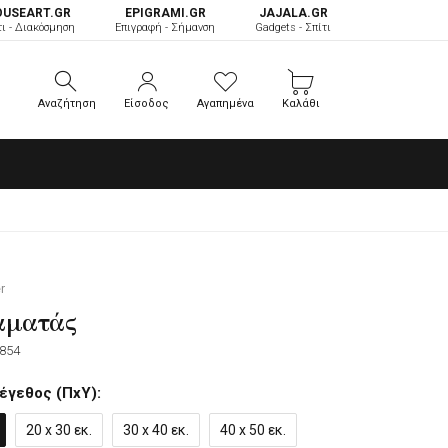
OUSEART.GR
ΕPIGRAMI.GR
JAJALA.GR
τι - Διακόσμηση
Επιγραφή - Σήμανση
Gadgets - Σπίτι
Αναζήτηση
Είσοδος
Αγαπημένα
Καλάθι
Αναζήτηση
Είσοδος
Αγαπημένα
Καλάθι
r
αματάς
854
έγεθος (ΠxΥ):
20 x 30 εκ.
30 x 40 εκ.
40 x 50 εκ.