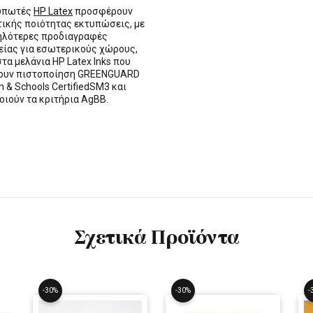
τυπωτές
HP Latex
προσφέρουν
τικής ποιότητας εκτυπώσεις, με
ηλότερες προδιαγραφές
ίας για εσωτερικούς χώρους,
στα μελάνια HP Latex Inks που
τουν πιστοποίηση GREENGUARD
n & Schools CertifiedSM3 και
οιούν τα κριτήρια AgBB.
Σχετικά Προϊόντα
-30%
-30%
-