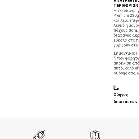
ΑΝΑΤΡΕΞΤΕ 
ΠΕΡΙΘΩΡΙΩΝ,
H εκτύπωση γ
Premium 230g
και λεία επιφ
λευκό ή μαύρ
πάχους 3cm
.
διαφανές
ακρ
εύκολα στο π
γυρίζουν στο 
Σημαντικό
: 
ή των φορητών
απόκλιση απ
αυτό, καλό ε
οθόνης σας, 
Οδηγός
διαστάσεων