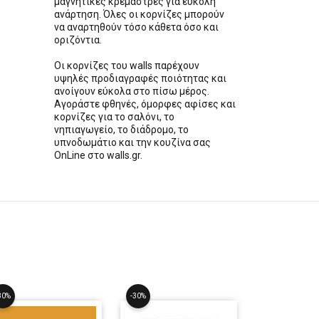
μαγνητικές κρεμάστρες για εύκολη
ανάρτηση. Όλες οι κορνίζες μπορούν
να αναρτηθούν τόσο κάθετα όσο και
οριζόντια.
Οι κορνίζες του walls παρέχουν
υψηλές προδιαγραφές ποιότητας και
ανοίγουν εύκολα στο πίσω μέρος.
Αγοράστε φθηνές, όμορφες αφίσες και
κορνίζες για το σαλόνι, το
νηπιαγωγείο, το διάδρομο, το
υπνοδωμάτιο και την κουζίνα σας
OnLine στο walls.gr.
30%
-30%
-30%