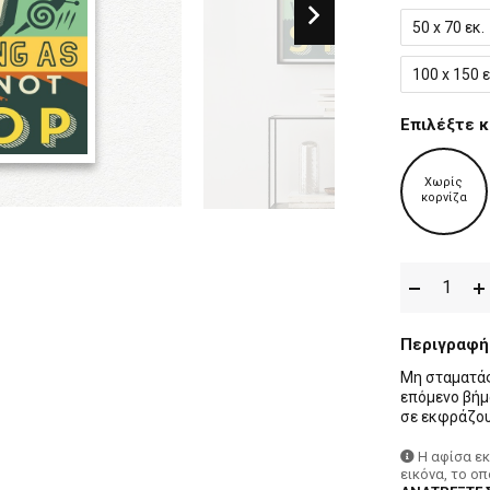
50 x 70 εκ.
100 x 150 ε
Επιλέξτε κ
Χωρίς
κορνίζα
Περιγραφή
Μη σταματάς 
επόμενο βήμ
σε εκφράζου
Η αφίσα ε
εικόνα, το ο