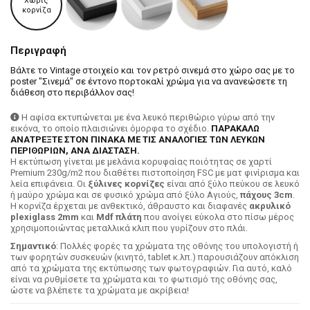
Χωρίς
κορνίζα
Περιγραφή
Βάλτε το Vintage στοιχείο και τον ρετρό σινεμά στο χώρο σας με το
poster "Σινεμά" σε έντονο πορτοκαλί χρώμα για να ανανεώσετε τη
διάθεση στο περιβάλλον σας!
Η αφίσα εκτυπώνεται με ένα λευκό περιθώριο γύρω από την
εικόνα, το οποίο πλαισιώνει όμορφα το σχέδιο.
ΠΑΡΑΚΑΛΩ
ΑΝΑΤΡΕΞΤΕ ΣΤΟΝ ΠΙΝΑΚΑ ΜΕ ΤΙΣ ΑΝΑΛΟΓΙΕΣ ΤΩΝ ΛΕΥΚΩΝ
ΠΕΡΙΘΩΡΙΩΝ, ΑΝΑ ΔΙΑΣΤΑΣΗ.
H εκτύπωση γίνεται με μελάνια κορυφαίας ποιότητας σε χαρτί
Premium 230g/m2 που διαθέτει πιστοποίηση FSC με ματ φινίρισμα και
λεία επιφάνεια. Οι
ξύλινες κορνίζες
είναι από ξύλο πεύκου σε λευκό
ή μαύρο χρώμα και σε φυσικό χρώμα από ξύλο Αγιούς,
πάχους 3cm
.
Η κορνίζα έρχεται με ανθεκτικό, άθραυστο και διαφανές
ακρυλικό
plexiglass 2mm
και
Mdf πλάτη
που ανοίγει εύκολα στο πίσω μέρος
χρησιμοποιώντας μεταλλικά κλιπ που γυρίζουν στο πλάι.
Σημαντικό
: Πολλές φορές τα χρώματα της οθόνης του υπολογιστή ή
των φορητών συσκευών (κινητό, tablet κ.λπ.) παρουσιάζουν απόκλιση
από τα χρώματα της εκτύπωσης των φωτογραφιών. Για αυτό, καλό
είναι να ρυθμίσετε τα χρώματα και το φωτισμό της οθόνης σας,
ώστε να βλέπετε τα χρώματα με ακρίβεια!