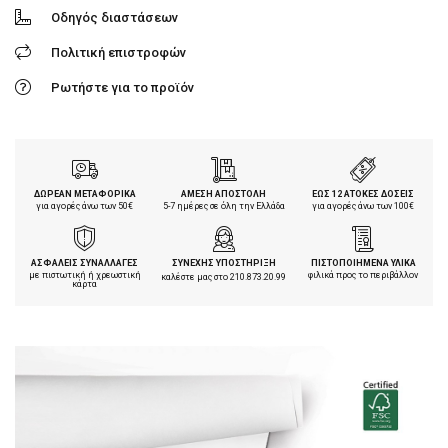
Οδηγός διαστάσεων
Πολιτική επιστροφών
Ρωτήστε για το προϊόν
ΔΩΡΕΑΝ ΜΕΤΑΦΟΡΙΚΑ
ΑΜΕΣΗ ΑΠΟΣΤΟΛΗ
ΕΩΣ 12 ΑΤΟΚΕΣ ΔΟΣΕΙΣ
για αγορές άνω των 50€
5-7 ημέρες σε όλη την Ελλάδα
για αγορές άνω των 100€
ΑΣΦΑΛΕΙΣ ΣΥΝΑΛΛΑΓΕΣ
ΣΥΝΕΧΗΣ ΥΠΟΣΤΗΡΙΞΗ
ΠΙΣΤΟΠΟΙΗΜΕΝΑ ΥΛΙΚΑ
με πιστωτική ή χρεωστική
φιλικά προς το περιβάλλον
καλέστε μας στο
210.873.20.99
κάρτα