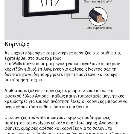
Κορνίζες
Αν ψάχνετε όμορφες και μοντέρνες
κορνίζες
στο διαδίκτυο,
έχετε έρθει στο σωστό μέρος!
Στο Walls διαθέτουμε μια μεγάλη γκάμα μεγάλων και μικρών
κορνιζών ειδικά επιλεγμένες για αφίσες, δίνοντάς σας τη
δυνατότητα να δημιουργήσετε την πιο μοντέρνα και κομψή
διακόσμηση τοίχου.
Διαθέτουμε ξύλινες κορνίζες σε μαύρο - λευκό πέυκο και
φυσικού ξύλου Αγιούς - καθώς και εντυπωσιακές μαγνητικές
κρεμάστρες για εύκολη ανάρτηση. Όλες οι κορνίζες μπορούν να
αναρτηθούν τόσο κάθετα όσο και οριζόντια.
Οι κορνίζες του walls παρέχουν υψηλές προδιαγραφές
ποιότητας και ανοίγουν εύκολα στο πίσω μέρος. Αγοράστε
φθηνές, όμορφες αφίσες και κορνίζες για το σαλόνι, το
νηπιαγωγείο, το διάδρομο, το υπνοδωμάτιο και την κουζίνα σας