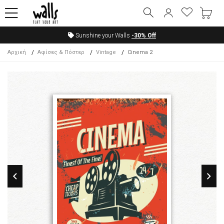
Sunshine your Walls
-30%
Off
Αρχική
Αφίσες & Πόστερ
Vintage
Cinema 2