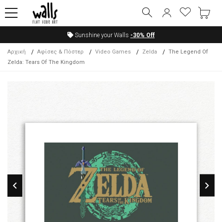
Sunshine your Walls
-30%
Off
Αρχική
Αφίσες & Πόστερ
Video Games
Zelda
The Legend Of
Zelda: Tears Of The Kingdom