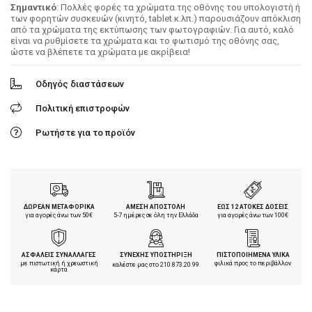
Σημαντικό
: Πολλές φορές τα χρώματα της οθόνης του υπολογιστή ή
των φορητών συσκευών (κινητό, tablet κ.λπ.) παρουσιάζουν απόκλιση
από τα χρώματα της εκτύπωσης των φωτογραφιών. Για αυτό, καλό
είναι να ρυθμίσετε τα χρώματα και το φωτισμό της οθόνης σας,
ώστε να βλέπετε τα χρώματα με ακρίβεια!
Οδηγός διαστάσεων
Πολιτική επιστροφών
Ρωτήστε για το προϊόν
ΔΩΡΕΑΝ ΜΕΤΑΦΟΡΙΚΑ
ΑΜΕΣΗ ΑΠΟΣΤΟΛΗ
ΕΩΣ 12 ΑΤΟΚΕΣ ΔΟΣΕΙΣ
για αγορές άνω των 50€
5-7 ημέρες σε όλη την Ελλάδα
για αγορές άνω των 100€
ΑΣΦΑΛΕΙΣ ΣΥΝΑΛΛΑΓΕΣ
ΣΥΝΕΧΗΣ ΥΠΟΣΤΗΡΙΞΗ
ΠΙΣΤΟΠΟΙΗΜΕΝΑ ΥΛΙΚΑ
με πιστωτική ή χρεωστική
φιλικά προς το περιβάλλον
καλέστε μας στο
210.873.20.99
κάρτα