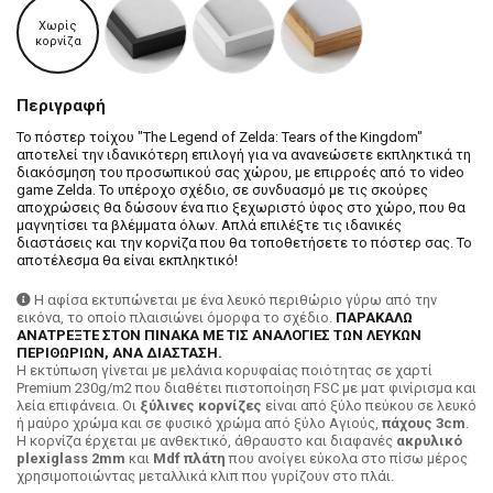
Χωρίς
κορνίζα
Περιγραφή
Το πόστερ τοίχου "The Legend of Zelda: Tears of the Kingdom"
αποτελεί την ιδανικότερη επιλογή για να ανανεώσετε εκπληκτικά τη
διακόσμηση του προσωπικού σας χώρου, με επιρροές από το video
game Zelda. Το υπέροχο σχέδιο, σε συνδυασμό με τις σκούρες
αποχρώσεις θα δώσουν ένα πιο ξεχωριστό ύφος στο χώρο, που θα
μαγνητίσει τα βλέμματα όλων. Απλά επιλέξτε τις ιδανικές
διαστάσεις και την κορνίζα που θα τοποθετήσετε το πόστερ σας. Το
αποτέλεσμα θα είναι εκπληκτικό!
Η αφίσα εκτυπώνεται με ένα λευκό περιθώριο γύρω από την
εικόνα, το οποίο πλαισιώνει όμορφα το σχέδιο.
ΠΑΡΑΚΑΛΩ
ΑΝΑΤΡΕΞΤΕ ΣΤΟΝ ΠΙΝΑΚΑ ΜΕ ΤΙΣ ΑΝΑΛΟΓΙΕΣ ΤΩΝ ΛΕΥΚΩΝ
ΠΕΡΙΘΩΡΙΩΝ, ΑΝΑ ΔΙΑΣΤΑΣΗ.
H εκτύπωση γίνεται με μελάνια κορυφαίας ποιότητας σε χαρτί
Premium 230g/m2 που διαθέτει πιστοποίηση FSC με ματ φινίρισμα και
λεία επιφάνεια. Οι
ξύλινες κορνίζες
είναι από ξύλο πεύκου σε λευκό
ή μαύρο χρώμα και σε φυσικό χρώμα από ξύλο Αγιούς,
πάχους 3cm
.
Η κορνίζα έρχεται με ανθεκτικό, άθραυστο και διαφανές
ακρυλικό
plexiglass 2mm
και
Mdf πλάτη
που ανοίγει εύκολα στο πίσω μέρος
χρησιμοποιώντας μεταλλικά κλιπ που γυρίζουν στο πλάι.