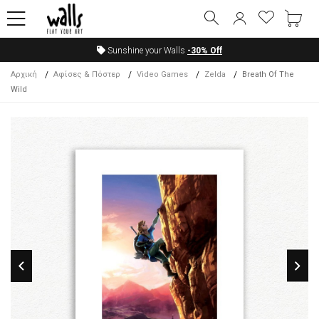
Sunshine your Walls
-30%
Off
Αρχική
Αφίσες & Πόστερ
Video Games
Zelda
Breath Of The
Wild