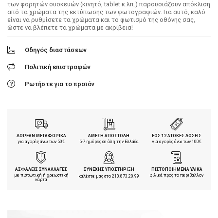
των φορητών συσκευών (κινητό, tablet κ.λπ.) παρουσιάζουν απόκλιση
από τα χρώματα της εκτύπωσης των φωτογραφιών. Για αυτό, καλό
είναι να ρυθμίσετε τα χρώματα και το φωτισμό της οθόνης σας,
ώστε να βλέπετε τα χρώματα με ακρίβεια!
Οδηγός διαστάσεων
Πολιτική επιστροφών
Ρωτήστε για το προϊόν
ΔΩΡΕΑΝ ΜΕΤΑΦΟΡΙΚΑ
ΑΜΕΣΗ ΑΠΟΣΤΟΛΗ
ΕΩΣ 12 ΑΤΟΚΕΣ ΔΟΣΕΙΣ
για αγορές άνω των 50€
5-7 ημέρες σε όλη την Ελλάδα
για αγορές άνω των 100€
ΑΣΦΑΛΕΙΣ ΣΥΝΑΛΛΑΓΕΣ
ΣΥΝΕΧΗΣ ΥΠΟΣΤΗΡΙΞΗ
ΠΙΣΤΟΠΟΙΗΜΕΝΑ ΥΛΙΚΑ
με πιστωτική ή χρεωστική
φιλικά προς το περιβάλλον
καλέστε μας στο
210.873.20.99
κάρτα