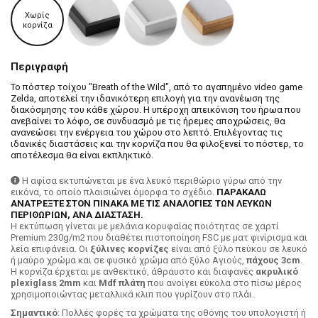
Χωρίς
κορνίζα
Περιγραφή
Το πόστερ τοίχου "Breath of the Wild", από το αγαπημένο video game
Zelda, αποτελεί την ιδανικότερη επιλογή για την ανανέωση της
διακόσμησης του κάθε χώρου. Η υπέροχη απεικόνιση του ήρωα που
ανεβαίνει το λόφο, σε συνδυασμό με τις ήρεμες αποχρώσεις, θα
ανανεώσει την ενέργεια του χώρου στο λεπτό. Επιλέγοντας τις
ιδανικές διαστάσεις και την κορνίζα που θα φιλοξενεί το πόστερ, το
αποτέλεσμα θα είναι εκπληκτικό.
Η αφίσα εκτυπώνεται με ένα λευκό περιθώριο γύρω από την
εικόνα, το οποίο πλαισιώνει όμορφα το σχέδιο.
ΠΑΡΑΚΑΛΩ
ΑΝΑΤΡΕΞΤΕ ΣΤΟΝ ΠΙΝΑΚΑ ΜΕ ΤΙΣ ΑΝΑΛΟΓΙΕΣ ΤΩΝ ΛΕΥΚΩΝ
ΠΕΡΙΘΩΡΙΩΝ, ΑΝΑ ΔΙΑΣΤΑΣΗ.
H εκτύπωση γίνεται με μελάνια κορυφαίας ποιότητας σε χαρτί
Premium 230g/m2 που διαθέτει πιστοποίηση FSC με ματ φινίρισμα και
λεία επιφάνεια. Οι
ξύλινες κορνίζες
είναι από ξύλο πεύκου σε λευκό
ή μαύρο χρώμα και σε φυσικό χρώμα από ξύλο Αγιούς,
πάχους 3cm
.
Η κορνίζα έρχεται με ανθεκτικό, άθραυστο και διαφανές
ακρυλικό
plexiglass 2mm
και
Mdf πλάτη
που ανοίγει εύκολα στο πίσω μέρος
χρησιμοποιώντας μεταλλικά κλιπ που γυρίζουν στο πλάι.
Σημαντικό
: Πολλές φορές τα χρώματα της οθόνης του υπολογιστή ή