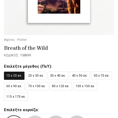
Αφίσες - Poster
Breath of the Wild
ΚΩΔΙΚΟΣ: 108899
Επιλέξτε μέγεθος (ΠxΥ):
15 x 20 εκ.
20 x 30 εκ.
30 x 40 εκ.
40 x 50 εκ.
50 x 70 εκ.
60 x 90 εκ.
70 x 100 εκ.
80 x 120 εκ.
100 x 150 εκ.
115 x 170 εκ.
Επιλέξτε κορνίζα: