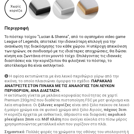
Χωρίς
κορνίζα
Περιγραφή
Το πόστερ τοίχου "Lucian & Shenna", από το αγαπημένο video game
League of Legends, αποτελεί την ιδανικότερη επιλογή για την
ανανέωση της διακόσμησης του κάθε χώρου. Η υπέροχη απεικόνιση
των ηρώων, σε συνδυασμό με τις ιδιαίτερες αποχρώσεις, θα δώσει
κίνηση και ζωντάνια στον μουντό τοίχο. Επιλέγοντας τις ιδανικές
διαστάσεις και την κορνίζα που θα φιλοξενεί το πόστερ, το
αποτέλεσμα θα είναι εκπληκτικό.
Η αφίσα εκτυπώνεται με ένα λευκό περιθώριο γύρω από την
εικόνα, το οποίο πλαισιώνει όμορφα το σχέδιο.
ΠΑΡΑΚΑΛΩ
ΑΝΑΤΡΕΞΤΕ ΣΤΟΝ ΠΙΝΑΚΑ ΜΕ ΤΙΣ ΑΝΑΛΟΓΙΕΣ ΤΩΝ ΛΕΥΚΩΝ
ΠΕΡΙΘΩΡΙΩΝ, ΑΝΑ ΔΙΑΣΤΑΣΗ.
H εκτύπωση γίνεται με μελάνια κορυφαίας ποιότητας σε χαρτί
Premium 230g/m2 που διαθέτει πιστοποίηση FSC με ματ φινίρισμα και
λεία επιφάνεια. Οι
ξύλινες κορνίζες
είναι από ξύλο πεύκου σε λευκό
ή μαύρο χρώμα και σε φυσικό χρώμα από ξύλο Αγιούς,
πάχους 3cm
.
Η κορνίζα έρχεται με ανθεκτικό, άθραυστο και διαφανές
ακρυλικό
plexiglass 2mm
και
Mdf πλάτη
που ανοίγει εύκολα στο πίσω μέρος
χρησιμοποιώντας μεταλλικά κλιπ που γυρίζουν στο πλάι.
Σημαντικό
: Πολλές φορές τα χρώματα της οθόνης του υπολογιστή ή