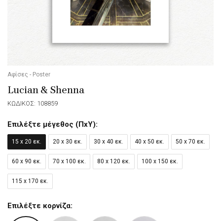
Αφίσες - Poster
Lucian & Shenna
ΚΩΔΙΚΟΣ: 108859
Επιλέξτε μέγεθος (ΠxΥ):
15 x 20 εκ.
20 x 30 εκ.
30 x 40 εκ.
40 x 50 εκ.
50 x 70 εκ.
60 x 90 εκ.
70 x 100 εκ.
80 x 120 εκ.
100 x 150 εκ.
115 x 170 εκ.
Επιλέξτε κορνίζα: