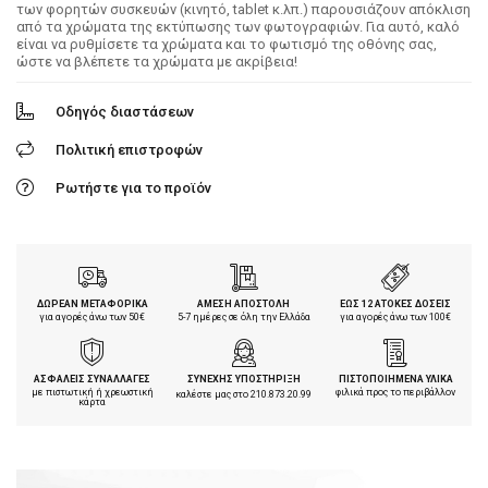
των φορητών συσκευών (κινητό, tablet κ.λπ.) παρουσιάζουν απόκλιση
από τα χρώματα της εκτύπωσης των φωτογραφιών. Για αυτό, καλό
είναι να ρυθμίσετε τα χρώματα και το φωτισμό της οθόνης σας,
ώστε να βλέπετε τα χρώματα με ακρίβεια!
Οδηγός διαστάσεων
Πολιτική επιστροφών
Ρωτήστε για το προϊόν
ΔΩΡΕΑΝ ΜΕΤΑΦΟΡΙΚΑ
ΑΜΕΣΗ ΑΠΟΣΤΟΛΗ
ΕΩΣ 12 ΑΤΟΚΕΣ ΔΟΣΕΙΣ
για αγορές άνω των 50€
5-7 ημέρες σε όλη την Ελλάδα
για αγορές άνω των 100€
ΑΣΦΑΛΕΙΣ ΣΥΝΑΛΛΑΓΕΣ
ΣΥΝΕΧΗΣ ΥΠΟΣΤΗΡΙΞΗ
ΠΙΣΤΟΠΟΙΗΜΕΝΑ ΥΛΙΚΑ
με πιστωτική ή χρεωστική
φιλικά προς το περιβάλλον
καλέστε μας στο
210.873.20.99
κάρτα