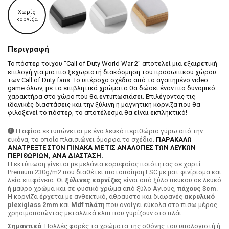
Χωρίς
κορνίζα
Περιγραφή
Το πόστερ τοίχου "Call of Duty World War 2" αποτελεί μια εξαιρετική
επιλογή για μια πιο ξεχωριστή διακόσμηση του προσωπικού χώρου
των Call of Duty fans. Το υπέροχο σχέδιο από το αγαπημένο video
game όλων, με τα επιβλητικά χρώματα θα δώσει έναν πιο δυναμικό
χαρακτήρα στο χώρο που θα εντυπωσιάσει. Επιλέγοντας τις
ιδανικές διαστάσεις και την ξύλινη ή μαγνητική κορνίζα που θα
φιλοξενεί το πόστερ, το αποτέλεσμα θα είναι εκπληκτικό!
Η αφίσα εκτυπώνεται με ένα λευκό περιθώριο γύρω από την
εικόνα, το οποίο πλαισιώνει όμορφα το σχέδιο.
ΠΑΡΑΚΑΛΩ
ΑΝΑΤΡΕΞΤΕ ΣΤΟΝ ΠΙΝΑΚΑ ΜΕ ΤΙΣ ΑΝΑΛΟΓΙΕΣ ΤΩΝ ΛΕΥΚΩΝ
ΠΕΡΙΘΩΡΙΩΝ, ΑΝΑ ΔΙΑΣΤΑΣΗ.
H εκτύπωση γίνεται με μελάνια κορυφαίας ποιότητας σε χαρτί
Premium 230g/m2 που διαθέτει πιστοποίηση FSC με ματ φινίρισμα και
λεία επιφάνεια. Οι
ξύλινες κορνίζες
είναι από ξύλο πεύκου σε λευκό
ή μαύρο χρώμα και σε φυσικό χρώμα από ξύλο Αγιούς,
πάχους 3cm
.
Η κορνίζα έρχεται με ανθεκτικό, άθραυστο και διαφανές
ακρυλικό
plexiglass 2mm
και
Mdf πλάτη
που ανοίγει εύκολα στο πίσω μέρος
χρησιμοποιώντας μεταλλικά κλιπ που γυρίζουν στο πλάι.
Σημαντικό
: Πολλές φορές τα χρώματα της οθόνης του υπολογιστή ή