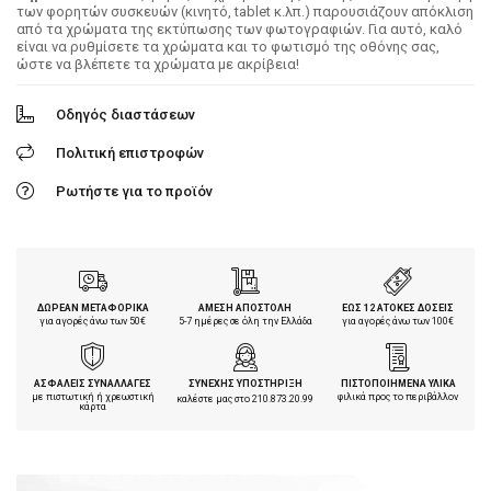
των φορητών συσκευών (κινητό, tablet κ.λπ.) παρουσιάζουν απόκλιση
από τα χρώματα της εκτύπωσης των φωτογραφιών. Για αυτό, καλό
είναι να ρυθμίσετε τα χρώματα και το φωτισμό της οθόνης σας,
ώστε να βλέπετε τα χρώματα με ακρίβεια!
Οδηγός διαστάσεων
Πολιτική επιστροφών
Ρωτήστε για το προϊόν
ΔΩΡΕΑΝ ΜΕΤΑΦΟΡΙΚΑ
ΑΜΕΣΗ ΑΠΟΣΤΟΛΗ
ΕΩΣ 12 ΑΤΟΚΕΣ ΔΟΣΕΙΣ
για αγορές άνω των 50€
5-7 ημέρες σε όλη την Ελλάδα
για αγορές άνω των 100€
ΑΣΦΑΛΕΙΣ ΣΥΝΑΛΛΑΓΕΣ
ΣΥΝΕΧΗΣ ΥΠΟΣΤΗΡΙΞΗ
ΠΙΣΤΟΠΟΙΗΜΕΝΑ ΥΛΙΚΑ
με πιστωτική ή χρεωστική
φιλικά προς το περιβάλλον
καλέστε μας στο
210.873.20.99
κάρτα