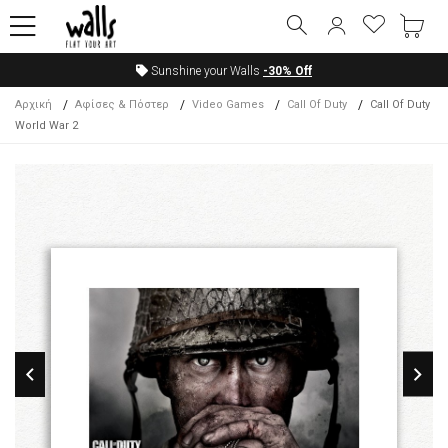
Sunshine your Walls
-30%
Off
Αρχική
Αφίσες & Πόστερ
Video Games
Call Of Duty
Call Of Duty
World War 2