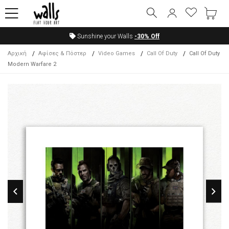
Sunshine your Walls
-30%
Off
Αρχική
Αφίσες & Πόστερ
Video Games
Call Of Duty
Call Of Duty
Modern Warfare 2