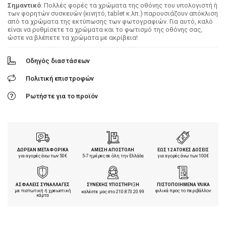
Σημαντικό
: Πολλές φορές τα χρώματα της οθόνης του υπολογιστή ή
των φορητών συσκευών (κινητό, tablet κ.λπ.) παρουσιάζουν απόκλιση
από τα χρώματα της εκτύπωσης των φωτογραφιών. Για αυτό, καλό
είναι να ρυθμίσετε τα χρώματα και το φωτισμό της οθόνης σας,
ώστε να βλέπετε τα χρώματα με ακρίβεια!
Οδηγός διαστάσεων
Πολιτική επιστροφών
Ρωτήστε για το προϊόν
ΔΩΡΕΑΝ ΜΕΤΑΦΟΡΙΚΑ
ΑΜΕΣΗ ΑΠΟΣΤΟΛΗ
ΕΩΣ 12 ΑΤΟΚΕΣ ΔΟΣΕΙΣ
για αγορές άνω των 50€
5-7 ημέρες σε όλη την Ελλάδα
για αγορές άνω των 100€
ΑΣΦΑΛΕΙΣ ΣΥΝΑΛΛΑΓΕΣ
ΣΥΝΕΧΗΣ ΥΠΟΣΤΗΡΙΞΗ
ΠΙΣΤΟΠΟΙΗΜΕΝΑ ΥΛΙΚΑ
με πιστωτική ή χρεωστική
φιλικά προς το περιβάλλον
καλέστε μας στο
210.873.20.99
κάρτα