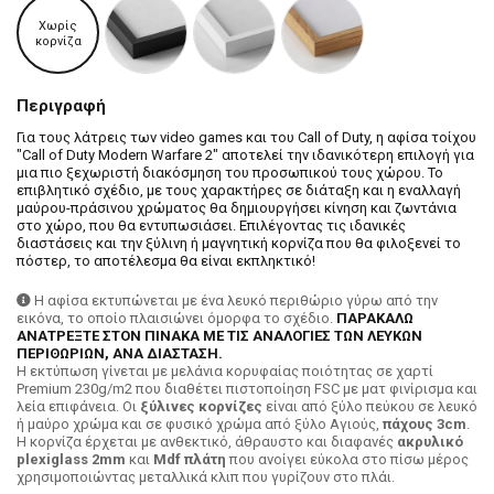
Χωρίς
κορνίζα
Περιγραφή
Για τους λάτρεις των video games και του Call of Duty, η αφίσα τοίχου
"Call of Duty Modern Warfare 2" αποτελεί την ιδανικότερη επιλογή για
μια πιο ξεχωριστή διακόσμηση του προσωπικού τους χώρου. Το
επιβλητικό σχέδιο, με τους χαρακτήρες σε διάταξη και η εναλλαγή
μαύρου-πράσινου χρώματος θα δημιουργήσει κίνηση και ζωντάνια
στο χώρο, που θα εντυπωσιάσει. Επιλέγοντας τις ιδανικές
διαστάσεις και την ξύλινη ή μαγνητική κορνίζα που θα φιλοξενεί το
πόστερ, το αποτέλεσμα θα είναι εκπληκτικό!
Η αφίσα εκτυπώνεται με ένα λευκό περιθώριο γύρω από την
εικόνα, το οποίο πλαισιώνει όμορφα το σχέδιο.
ΠΑΡΑΚΑΛΩ
ΑΝΑΤΡΕΞΤΕ ΣΤΟΝ ΠΙΝΑΚΑ ΜΕ ΤΙΣ ΑΝΑΛΟΓΙΕΣ ΤΩΝ ΛΕΥΚΩΝ
ΠΕΡΙΘΩΡΙΩΝ, ΑΝΑ ΔΙΑΣΤΑΣΗ.
H εκτύπωση γίνεται με μελάνια κορυφαίας ποιότητας σε χαρτί
Premium 230g/m2 που διαθέτει πιστοποίηση FSC με ματ φινίρισμα και
λεία επιφάνεια. Οι
ξύλινες κορνίζες
είναι από ξύλο πεύκου σε λευκό
ή μαύρο χρώμα και σε φυσικό χρώμα από ξύλο Αγιούς,
πάχους 3cm
.
Η κορνίζα έρχεται με ανθεκτικό, άθραυστο και διαφανές
ακρυλικό
plexiglass 2mm
και
Mdf πλάτη
που ανοίγει εύκολα στο πίσω μέρος
χρησιμοποιώντας μεταλλικά κλιπ που γυρίζουν στο πλάι.