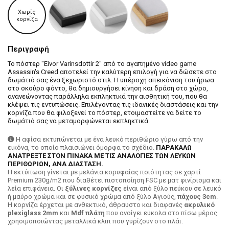
Χωρίς
κορνίζα
Περιγραφή
Το πόστερ "Eivor Varinsdottir 2" από το αγαπημένο video game
Assassin's Creed αποτελεί την καλύτερη επιλογή για να δώσετε στο
δωμάτιό σας ένα ξεχωριστό στιλ. Η υπέροχη απεικόνιση του ήρωα
στο σκούρο φόντο, θα δημιουργήσει κίνηση και δράση στο χώρο,
ανανεώνοντας παράλληλα εκπληκτικά την αισθητική του, που θα
κλέψει τις εντυπώσεις. Επιλέγοντας τις ιδανικές διαστάσεις και την
κορνίζα που θα φιλοξενεί το πόστερ, ετοιμαστείτε να δείτε το
δωμάτιό σας να μεταμορφώνεται εκπληκτικά.
Η αφίσα εκτυπώνεται με ένα λευκό περιθώριο γύρω από την
εικόνα, το οποίο πλαισιώνει όμορφα το σχέδιο.
ΠΑΡΑΚΑΛΩ
ΑΝΑΤΡΕΞΤΕ ΣΤΟΝ ΠΙΝΑΚΑ ΜΕ ΤΙΣ ΑΝΑΛΟΓΙΕΣ ΤΩΝ ΛΕΥΚΩΝ
ΠΕΡΙΘΩΡΙΩΝ, ΑΝΑ ΔΙΑΣΤΑΣΗ.
H εκτύπωση γίνεται με μελάνια κορυφαίας ποιότητας σε χαρτί
Premium 230g/m2 που διαθέτει πιστοποίηση FSC με ματ φινίρισμα και
λεία επιφάνεια. Οι
ξύλινες κορνίζες
είναι από ξύλο πεύκου σε λευκό
ή μαύρο χρώμα και σε φυσικό χρώμα από ξύλο Αγιούς,
πάχους 3cm
.
Η κορνίζα έρχεται με ανθεκτικό, άθραυστο και διαφανές
ακρυλικό
plexiglass 2mm
και
Mdf πλάτη
που ανοίγει εύκολα στο πίσω μέρος
χρησιμοποιώντας μεταλλικά κλιπ που γυρίζουν στο πλάι.