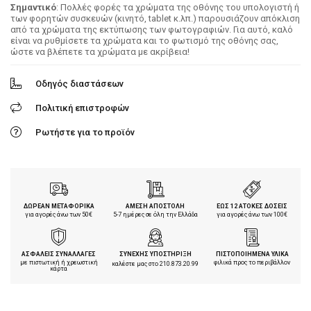
Σημαντικό
: Πολλές φορές τα χρώματα της οθόνης του υπολογιστή ή
των φορητών συσκευών (κινητό, tablet κ.λπ.) παρουσιάζουν απόκλιση
από τα χρώματα της εκτύπωσης των φωτογραφιών. Για αυτό, καλό
είναι να ρυθμίσετε τα χρώματα και το φωτισμό της οθόνης σας,
ώστε να βλέπετε τα χρώματα με ακρίβεια!
Οδηγός διαστάσεων
Πολιτική επιστροφών
Ρωτήστε για το προϊόν
ΔΩΡΕΑΝ ΜΕΤΑΦΟΡΙΚΑ
ΑΜΕΣΗ ΑΠΟΣΤΟΛΗ
ΕΩΣ 12 ΑΤΟΚΕΣ ΔΟΣΕΙΣ
για αγορές άνω των 50€
5-7 ημέρες σε όλη την Ελλάδα
για αγορές άνω των 100€
ΑΣΦΑΛΕΙΣ ΣΥΝΑΛΛΑΓΕΣ
ΣΥΝΕΧΗΣ ΥΠΟΣΤΗΡΙΞΗ
ΠΙΣΤΟΠΟΙΗΜΕΝΑ ΥΛΙΚΑ
με πιστωτική ή χρεωστική
φιλικά προς το περιβάλλον
καλέστε μας στο
210.873.20.99
κάρτα