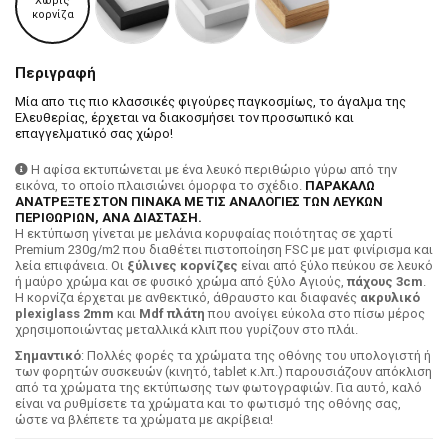
Χωρίς
κορνίζα
Περιγραφή
Μία απο τις πιο κλασσικές φιγούρες παγκοσμίως, το άγαλμα της
Ελευθερίας, έρχεται να διακοσμήσει τον προσωπικό και
επαγγελματικό σας χώρο!
Η αφίσα εκτυπώνεται με ένα λευκό περιθώριο γύρω από την
εικόνα, το οποίο πλαισιώνει όμορφα το σχέδιο.
ΠΑΡΑΚΑΛΩ
ΑΝΑΤΡΕΞΤΕ ΣΤΟΝ ΠΙΝΑΚΑ ΜΕ ΤΙΣ ΑΝΑΛΟΓΙΕΣ ΤΩΝ ΛΕΥΚΩΝ
ΠΕΡΙΘΩΡΙΩΝ, ΑΝΑ ΔΙΑΣΤΑΣΗ.
H εκτύπωση γίνεται με μελάνια κορυφαίας ποιότητας σε χαρτί
Premium 230g/m2 που διαθέτει πιστοποίηση FSC με ματ φινίρισμα και
λεία επιφάνεια. Οι
ξύλινες κορνίζες
είναι από ξύλο πεύκου σε λευκό
ή μαύρο χρώμα και σε φυσικό χρώμα από ξύλο Αγιούς,
πάχους 3cm
.
Η κορνίζα έρχεται με ανθεκτικό, άθραυστο και διαφανές
ακρυλικό
plexiglass 2mm
και
Mdf πλάτη
που ανοίγει εύκολα στο πίσω μέρος
χρησιμοποιώντας μεταλλικά κλιπ που γυρίζουν στο πλάι.
Σημαντικό
: Πολλές φορές τα χρώματα της οθόνης του υπολογιστή ή
των φορητών συσκευών (κινητό, tablet κ.λπ.) παρουσιάζουν απόκλιση
από τα χρώματα της εκτύπωσης των φωτογραφιών. Για αυτό, καλό
είναι να ρυθμίσετε τα χρώματα και το φωτισμό της οθόνης σας,
ώστε να βλέπετε τα χρώματα με ακρίβεια!