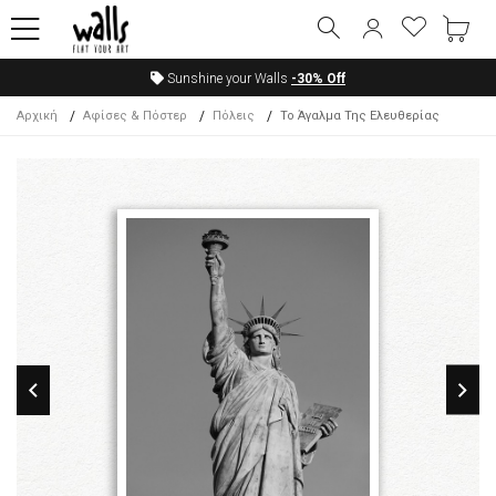
Sunshine your Walls
-30%
Off
Αρχική
Αφίσες & Πόστερ
Πόλεις
Το Άγαλμα Της Ελευθερίας