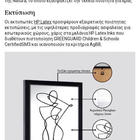
της Natura, το οποίο εξασφαλίζει την τέλεια ποιότητα για εμάς.
Εκτύπωση
Οι εκτυπωτές
HP Latex
προσφέρουν εξαιρετικής ποιότητας
εκτυπώσεις, με τις υψηλότερες προδιαγραφές ασφαλείας για
εσωτερικούς χώρους, χάρις στα μελάνια HP Latex Inks που
διαθέτουν πιστοποίηση GREENGUARD Children & Schools
CertifiedSM3 και ικανοποιούν τα κριτήρια AgBB.