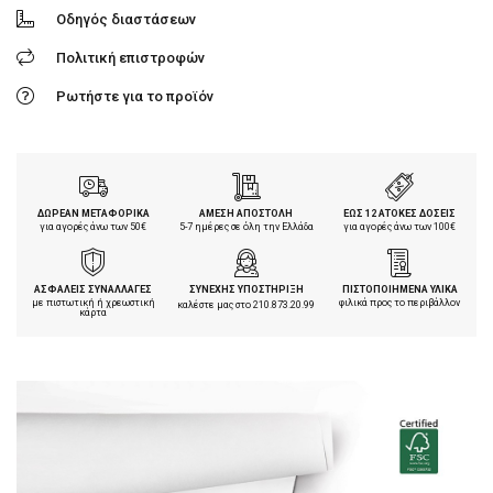
Οδηγός διαστάσεων
Πολιτική επιστροφών
Ρωτήστε για το προϊόν
ΔΩΡΕΑΝ ΜΕΤΑΦΟΡΙΚΑ
ΑΜΕΣΗ ΑΠΟΣΤΟΛΗ
ΕΩΣ 12 ΑΤΟΚΕΣ ΔΟΣΕΙΣ
για αγορές άνω των 50€
5-7 ημέρες σε όλη την Ελλάδα
για αγορές άνω των 100€
ΑΣΦΑΛΕΙΣ ΣΥΝΑΛΛΑΓΕΣ
ΣΥΝΕΧΗΣ ΥΠΟΣΤΗΡΙΞΗ
ΠΙΣΤΟΠΟΙΗΜΕΝΑ ΥΛΙΚΑ
με πιστωτική ή χρεωστική
φιλικά προς το περιβάλλον
καλέστε μας στο
210.873.20.99
κάρτα