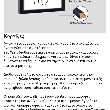
Κορνίζες
Αν ψάχνετε όμορφες και μοντέρνες
κορνίζες
στο διαδίκτυο,
έχετε έρθει στο σωστό μέρος!
Στο Walls διαθέτουμε μια μεγάλη γκάμα μεγάλων και μικρών
κορνιζών ειδικά επιλεγμένες για αφίσες, δίνοντάς σας τη
δυνατότητα να δημιουργήσετε την πιο μοντέρνα και κομψή
διακόσμηση τοίχου.
Διαθέτουμε ξύλινες κορνίζες σε μαύρο - λευκό πέυκο και
φυσικού ξύλου Αγιούς - καθώς και εντυπωσιακές μαγνητικές
κρεμάστρες για εύκολη ανάρτηση. Όλες οι κορνίζες μπορούν να
αναρτηθούν τόσο κάθετα όσο και οριζόντια.
Οι κορνίζες του walls παρέχουν υψηλές προδιαγραφές
ποιότητας και ανοίγουν εύκολα στο πίσω μέρος. Αγοράστε
φθηνές, όμορφες αφίσες και κορνίζες για το σαλόνι, το
νηπιαγωγείο, το διάδρομο, το υπνοδωμάτιο και την κουζίνα σας