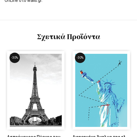
OnLine στο walls.gr.
Σχετικά Προϊόντα
-30%
-30%
Ασπρόμαυρος Πύργος του Άιφελ στο Παρίσι
Αφηρημένο Άγαλμα της ελευθερίας