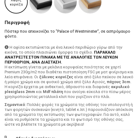
Χωρίς
κορνίζα
Περιγραφή
Πόστερ που απεικονίζει το "Palace of Westminster", σε ασπρόμαυρο
φόντο.
Η αφίσα εκτυπώνεται με ένα λευκό περιθώριο γύρω από την
εικόνα, το οποίο πλαισιώνει όμορφα το σχέδιο.
ΠΑΡΑΚΑΛΩ
ΑΝΑΤΡΕΞΤΕ ΣΤΟΝ ΠΙΝΑΚΑ ΜΕ ΤΙΣ ΑΝΑΛΟΓΙΕΣ ΤΩΝ ΛΕΥΚΩΝ
ΠΕΡΙΘΩΡΙΩΝ, ΑΝΑ ΔΙΑΣΤΑΣΗ.
H εκτύπωση γίνεται με μελάνια κορυφαίας ποιότητας σε χαρτί
Premium 230g/m2 που διαθέτει πιστοποίηση FSC με ματ φινίρισμα και
λεία επιφάνεια. Οι
ξύλινες κορνίζες
είναι από ξύλο πεύκου σε λευκό
ή μαύρο χρώμα και σε φυσικό χρώμα από ξύλο Αγιούς,
πάχους 3cm
.
Η κορνίζα έρχεται με ανθεκτικό, άθραυστο και διαφανές
ακρυλικό
plexiglass 2mm
και
Mdf πλάτη
που ανοίγει εύκολα στο πίσω μέρος
χρησιμοποιώντας μεταλλικά κλιπ που γυρίζουν στο πλάι.
Σημαντικό
: Πολλές φορές τα χρώματα της οθόνης του υπολογιστή ή
των φορητών συσκευών (κινητό, tablet κ.λπ.) παρουσιάζουν απόκλιση
από τα χρώματα της εκτύπωσης των φωτογραφιών. Για αυτό, καλό
είναι να ρυθμίσετε τα χρώματα και το φωτισμό της οθόνης σας,
ώστε να βλέπετε τα χρώματα με ακρίβεια!