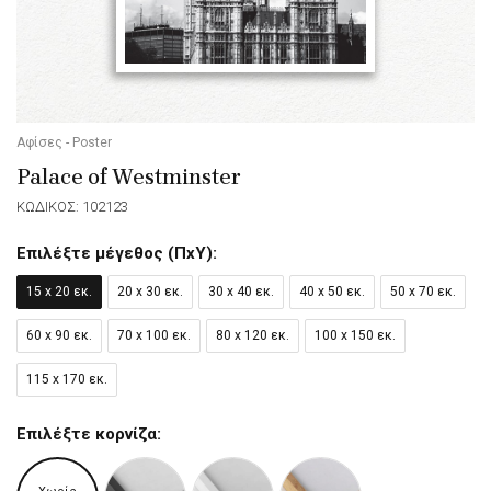
Αφίσες - Poster
Palace of Westminster
ΚΩΔΙΚΟΣ: 102123
Επιλέξτε μέγεθος (ΠxΥ):
15 x 20 εκ.
20 x 30 εκ.
30 x 40 εκ.
40 x 50 εκ.
50 x 70 εκ.
60 x 90 εκ.
70 x 100 εκ.
80 x 120 εκ.
100 x 150 εκ.
115 x 170 εκ.
Επιλέξτε κορνίζα: