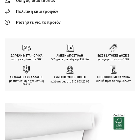
Οδηγός διαστάσεων
Πολιτική επιστροφών
Ρωτήστε για το προϊόν
ΔΩΡΕΑΝ ΜΕΤΑΦΟΡΙΚΑ
ΑΜΕΣΗ ΑΠΟΣΤΟΛΗ
ΕΩΣ 12 ΑΤΟΚΕΣ ΔΟΣΕΙΣ
για αγορές άνω των 50€
5-7 ημέρες σε όλη την Ελλάδα
για αγορές άνω των 100€
ΑΣΦΑΛΕΙΣ ΣΥΝΑΛΛΑΓΕΣ
ΣΥΝΕΧΗΣ ΥΠΟΣΤΗΡΙΞΗ
ΠΙΣΤΟΠΟΙΗΜΕΝΑ ΥΛΙΚΑ
με πιστωτική ή χρεωστική
φιλικά προς το περιβάλλον
καλέστε μας στο
210.873.20.99
κάρτα