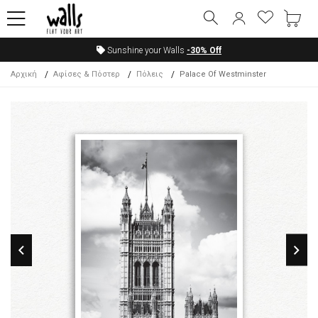
Sunshine your Walls
-30%
Off
Αρχική
Αφίσες & Πόστερ
Πόλεις
Palace Of Westminster