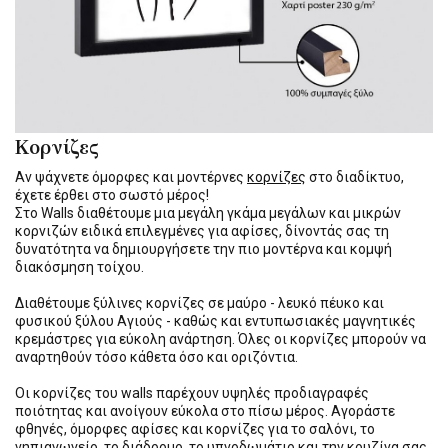
Κορνίζες
Αν ψάχνετε όμορφες και μοντέρνες
κορνίζες
στο διαδίκτυο,
έχετε έρθει στο σωστό μέρος!
Στο Walls διαθέτουμε μια μεγάλη γκάμα μεγάλων και μικρών
κορνιζών ειδικά επιλεγμένες για αφίσες, δίνοντάς σας τη
δυνατότητα να δημιουργήσετε την πιο μοντέρνα και κομψή
διακόσμηση τοίχου.
Διαθέτουμε ξύλινες κορνίζες σε μαύρο - λευκό πέυκο και
φυσικού ξύλου Αγιούς - καθώς και εντυπωσιακές μαγνητικές
κρεμάστρες για εύκολη ανάρτηση. Όλες οι κορνίζες μπορούν να
αναρτηθούν τόσο κάθετα όσο και οριζόντια.
Οι κορνίζες του walls παρέχουν υψηλές προδιαγραφές
ποιότητας και ανοίγουν εύκολα στο πίσω μέρος. Αγοράστε
φθηνές, όμορφες αφίσες και κορνίζες για το σαλόνι, το
νηπιαγωγείο, το διάδρομο, το υπνοδωμάτιο και την κουζίνα σας