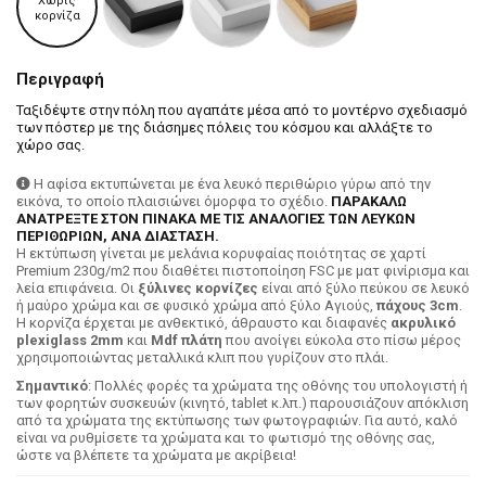
Χωρίς
κορνίζα
Περιγραφή
Ταξιδέψτε στην πόλη που αγαπάτε μέσα από το μοντέρνο σχεδιασμό
των πόστερ με της διάσημες πόλεις του κόσμου και αλλάξτε το
χώρο σας.
Η αφίσα εκτυπώνεται με ένα λευκό περιθώριο γύρω από την
εικόνα, το οποίο πλαισιώνει όμορφα το σχέδιο.
ΠΑΡΑΚΑΛΩ
ΑΝΑΤΡΕΞΤΕ ΣΤΟΝ ΠΙΝΑΚΑ ΜΕ ΤΙΣ ΑΝΑΛΟΓΙΕΣ ΤΩΝ ΛΕΥΚΩΝ
ΠΕΡΙΘΩΡΙΩΝ, ΑΝΑ ΔΙΑΣΤΑΣΗ.
H εκτύπωση γίνεται με μελάνια κορυφαίας ποιότητας σε χαρτί
Premium 230g/m2 που διαθέτει πιστοποίηση FSC με ματ φινίρισμα και
λεία επιφάνεια. Οι
ξύλινες κορνίζες
είναι από ξύλο πεύκου σε λευκό
ή μαύρο χρώμα και σε φυσικό χρώμα από ξύλο Αγιούς,
πάχους 3cm
.
Η κορνίζα έρχεται με ανθεκτικό, άθραυστο και διαφανές
ακρυλικό
plexiglass 2mm
και
Mdf πλάτη
που ανοίγει εύκολα στο πίσω μέρος
χρησιμοποιώντας μεταλλικά κλιπ που γυρίζουν στο πλάι.
Σημαντικό
: Πολλές φορές τα χρώματα της οθόνης του υπολογιστή ή
των φορητών συσκευών (κινητό, tablet κ.λπ.) παρουσιάζουν απόκλιση
από τα χρώματα της εκτύπωσης των φωτογραφιών. Για αυτό, καλό
είναι να ρυθμίσετε τα χρώματα και το φωτισμό της οθόνης σας,
ώστε να βλέπετε τα χρώματα με ακρίβεια!