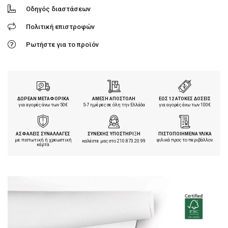
Οδηγός διαστάσεων
Πολιτική επιστροφών
Ρωτήστε για το προϊόν
ΔΩΡΕΑΝ ΜΕΤΑΦΟΡΙΚΑ
ΑΜΕΣΗ ΑΠΟΣΤΟΛΗ
ΕΩΣ 12 ΑΤΟΚΕΣ ΔΟΣΕΙΣ
για αγορές άνω των 50€
5-7 ημέρες σε όλη την Ελλάδα
για αγορές άνω των 100€
ΑΣΦΑΛΕΙΣ ΣΥΝΑΛΛΑΓΕΣ
ΣΥΝΕΧΗΣ ΥΠΟΣΤΗΡΙΞΗ
ΠΙΣΤΟΠΟΙΗΜΕΝΑ ΥΛΙΚΑ
με πιστωτική ή χρεωστική
φιλικά προς το περιβάλλον
καλέστε μας στο
210.873.20.99
κάρτα