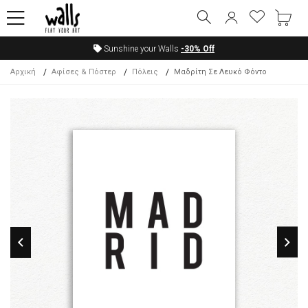
Sunshine your Walls
-30%
Off
Αρχική
Αφίσες & Πόστερ
Πόλεις
Μαδρίτη Σε Λευκό Φόντο