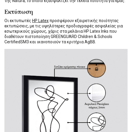
της Natura, το οποίο εξασφαλίζει την τέλεια ποιότητα για εμάς.
Εκτύπωση
Οι εκτυπωτές
HP Latex
προσφέρουν εξαιρετικής ποιότητας
εκτυπώσεις, με τις υψηλότερες προδιαγραφές ασφαλείας για
εσωτερικούς χώρους, χάρις στα μελάνια HP Latex Inks που
διαθέτουν πιστοποίηση GREENGUARD Children & Schools
CertifiedSM3 και ικανοποιούν τα κριτήρια AgBB.