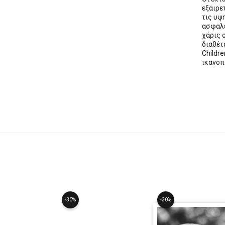
εξαιρε
τις υψ
ασφαλε
χάρις 
διαθέ
Childre
ικανοπ
-30%
-30%