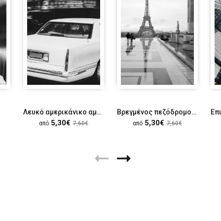
Λευκό αμερικάνικο αμάξι
Βρεγμένος πεζόδρομος στον πύργο του Άιφελ
5,30€
5,30€
από
7,60€
από
7,60€