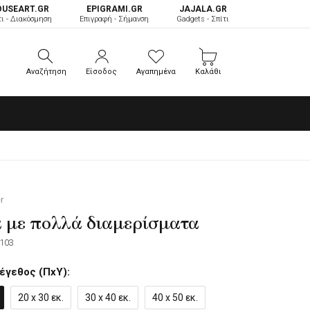
OUSEART.GR
ΕPIGRAMI.GR
JAJALA.GR
τι - Διακόσμηση
Επιγραφή - Σήμανση
Gadgets - Σπίτι
Αναζήτηση
Είσοδος
Αγαπημένα
Καλάθι
Αναζήτηση
Είσοδος
Αγαπημένα
Καλάθι
r
 με πολλά διαμερίσματα
103
έγεθος (ΠxΥ):
20 x 30 εκ.
30 x 40 εκ.
40 x 50 εκ.