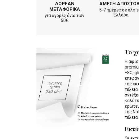
ΔΩΡΕΑΝ
ΑΜΕΣΗ ΑΠΟΣΤΟ
ΜΕΤΑΦΟΡΙΚΑ
5-7 ημέρες σε όλη τ
Ελλάδα
για αγορές άνω των
50€
Το χ
Η αφίσ
premiu
FSC, gl
επιφάν
της εκ
τέλεια
αντέξε
καλύτε
ερωτε
της Na
τέλεια
Εκτ
Οι εκ