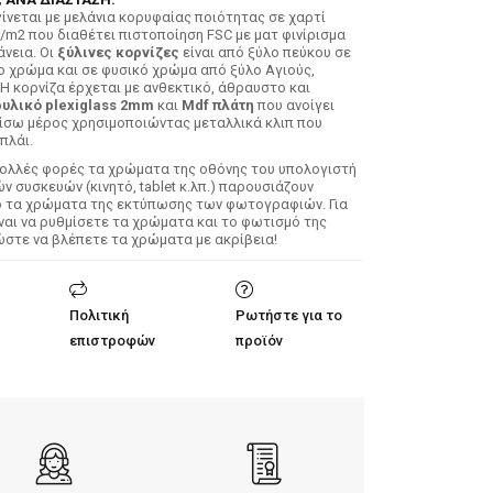
ίνεται με μελάνια κορυφαίας ποιότητας σε χαρτί
/m2 που διαθέτει πιστοποίηση FSC με ματ φινίρισμα
άνεια. Οι
ξύλινες κορνίζες
είναι από ξύλο πεύκου σε
ο χρώμα και σε φυσικό χρώμα από ξύλο Αγιούς,
 Η κορνίζα έρχεται με ανθεκτικό, άθραυστο και
υλικό plexiglass 2mm
και
Mdf πλάτη
που ανοίγει
ίσω μέρος χρησιμοποιώντας μεταλλικά κλιπ που
πλάι.
Πολλές φορές τα χρώματα της οθόνης του υπολογιστή
 συσκευών (κινητό, tablet κ.λπ.) παρουσιάζουν
ό τα χρώματα της εκτύπωσης των φωτογραφιών. Για
ίναι να ρυθμίσετε τα χρώματα και το φωτισμό της
ώστε να βλέπετε τα χρώματα με ακρίβεια!
Πολιτική
Ρωτήστε για το
επιστροφών
προϊόν