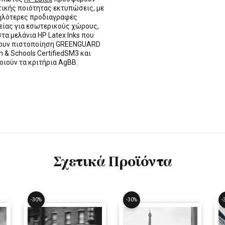
τικής ποιότητας εκτυπώσεις, με
ηλότερες προδιαγραφές
ίας για εσωτερικούς χώρους,
στα μελάνια HP Latex Inks που
τουν πιστοποίηση GREENGUARD
n & Schools CertifiedSM3 και
οιούν τα κριτήρια AgBB.
Σχετικά Προϊόντα
-30%
-30%
-