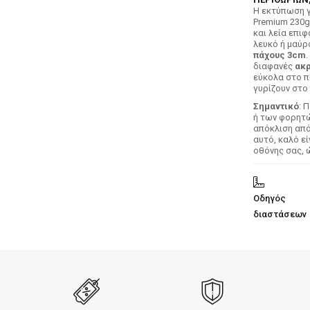
H εκτύπωση γ
Premium 230g
και λεία επιφ
λευκό ή μαύρ
πάχους 3cm
.
διαφανές
ακρ
εύκολα στο π
γυρίζουν στο 
Σημαντικό
: 
ή των φορητών
απόκλιση απ
αυτό, καλό ε
οθόνης σας, 
Οδηγός
διαστάσεων