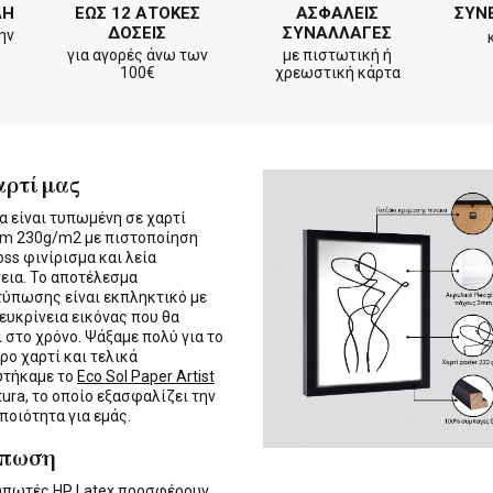
ΛΗ
ΕΩΣ 12 ΑΤΟΚΕΣ
ΑΣΦΑΛΕΙΣ
ΣΥΝ
ΔΟΣΕΙΣ
ΣΥΝΑΛΛΑΓΕΣ
ην
για αγορές άνω των
με πιστωτική ή
100€
χρεωστική κάρτα
αρτί μας
α είναι τυπωμένη σε χαρτί
m 230g/m2 με πιστοποίηση
oss φινίρισμα και λεία
εια. Το αποτέλεσμα
τύπωσης είναι εκπληκτικό με
 ευκρίνεια εικόνας που θα
ι στο χρόνο. Ψάξαμε πολύ για το
ρο χαρτί και τελικά
υτήκαμε το
Eco Sol Paper Artist
tura, το οποίο εξασφαλίζει την
 ποιότητα για εμάς.
ύπωση
τυπωτές
HP Latex
προσφέρουν