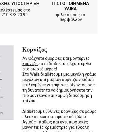
ΕΧΗΣ ΥΠΟΣΤΗΡΙΞΗ
ΠΙΣΤΟΠΟΙΗΜΕΝΑ
ΥΛΙΚΑ
καλέστε μας στο
210.873.20.99
φιλικά προς το
περιβάλλον
Κορνίζες
Αν ψάχνετε όμορφες και μοντέρνες
κορνίζες
στο διαδίκτυο, έχετε έρθει
στο σωστό μέρος!
Στο Walls διαθέτουμε μια μεγάλη γκάμα
μεγάλων και μικρών κορνιζών ειδικά
επιλεγμένες για αφίσες, δίνοντάς σας
τη δυνατότητα να δημιουργήσετε την
πιο μοντέρνα και κομψή διακόσμηση
τοίχου.
Διαθέτουμε ξύλινες κορνίζες σε μαύρο
- λευκό πέυκο και φυσικού ξύλου
Αγιούς - καθώς και εντυπωσιακές
μαγνητικές κρεμάστρες για εύκολη