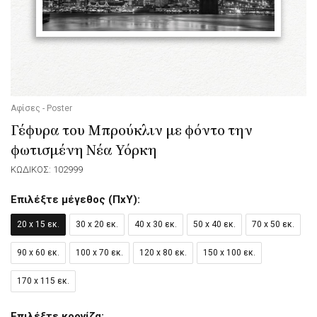
Αφίσες - Poster
Γέφυρα του Μπρούκλιν με φόντο την
φωτισμένη Νέα Υόρκη
ΚΩΔΙΚΟΣ: 102999
Επιλέξτε μέγεθος (ΠxΥ):
20 x 15 εκ.
30 x 20 εκ.
40 x 30 εκ.
50 x 40 εκ.
70 x 50 εκ.
90 x 60 εκ.
100 x 70 εκ.
120 x 80 εκ.
150 x 100 εκ.
170 x 115 εκ.
Επιλέξτε κορνίζα: