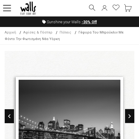
Sunshine your Walls
-30%
Off
Αρχική
Αφίσες & Πόστερ
Πόλεις
Γέφυρα Του Μπρούκλιν Με
Φόντο Την Φωτισμένη Νέα Υόρκη