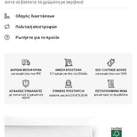
ώστε να βλέπετε τα χρώματα με ακρίβεια!
Οδηγός διαστάσεων
Πολιτική επιστροφών
Ρωτήστε για το προϊόν
ΔΩΡΕΑΝ ΜΕΤΑΦΟΡΙΚΑ
ΑΜΕΣΗ ΑΠΟΣΤΟΛΗ
ΕΩΣ 12 ΑΤΟΚΕΣ ΔΟΣΕΙΣ
για αγορές άνω των 50€
5-7 ημέρες σε όλη την Ελλάδα
για αγορές άνω των 100€
ΑΣΦΑΛΕΙΣ ΣΥΝΑΛΛΑΓΕΣ
ΣΥΝΕΧΗΣ ΥΠΟΣΤΗΡΙΞΗ
ΠΙΣΤΟΠΟΙΗΜΕΝΑ ΥΛΙΚΑ
με πιστωτική ή χρεωστική
φιλικά προς το περιβάλλον
καλέστε μας στο
210.873.20.99
κάρτα