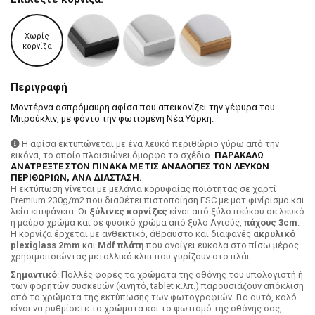
Χωρίς
κορνίζα
Περιγραφή
Μοντέρνα ασπρόμαυρη αφίσα που απεικονίζει την γέφυρα του
Μπρούκλιν, με φόντο την φωτισμένη Νέα Υόρκη.
Η αφίσα εκτυπώνεται με ένα λευκό περιθώριο γύρω από την
εικόνα, το οποίο πλαισιώνει όμορφα το σχέδιο.
ΠΑΡΑΚΑΛΩ
ΑΝΑΤΡΕΞΤΕ ΣΤΟΝ ΠΙΝΑΚΑ ΜΕ ΤΙΣ ΑΝΑΛΟΓΙΕΣ ΤΩΝ ΛΕΥΚΩΝ
ΠΕΡΙΘΩΡΙΩΝ, ΑΝΑ ΔΙΑΣΤΑΣΗ.
H εκτύπωση γίνεται με μελάνια κορυφαίας ποιότητας σε χαρτί
Premium 230g/m2 που διαθέτει πιστοποίηση FSC με ματ φινίρισμα και
λεία επιφάνεια. Οι
ξύλινες κορνίζες
είναι από ξύλο πεύκου σε λευκό
ή μαύρο χρώμα και σε φυσικό χρώμα από ξύλο Αγιούς,
πάχους 3cm
.
Η κορνίζα έρχεται με ανθεκτικό, άθραυστο και διαφανές
ακρυλικό
plexiglass 2mm
και
Mdf πλάτη
που ανοίγει εύκολα στο πίσω μέρος
χρησιμοποιώντας μεταλλικά κλιπ που γυρίζουν στο πλάι.
Σημαντικό
: Πολλές φορές τα χρώματα της οθόνης του υπολογιστή ή
των φορητών συσκευών (κινητό, tablet κ.λπ.) παρουσιάζουν απόκλιση
από τα χρώματα της εκτύπωσης των φωτογραφιών. Για αυτό, καλό
είναι να ρυθμίσετε τα χρώματα και το φωτισμό της οθόνης σας,