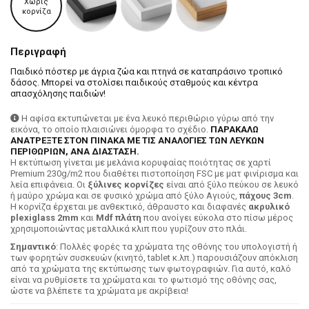
Χωρίς
κορνίζα
Περιγραφή
Παιδικό πόστερ με άγρια ζώα και πτηνά σε καταπράσινο τροπικό
δάσος. Μπορεί να στολίσει παιδικούς σταθμούς και κέντρα
απασχόλησης παιδιών!
Η αφίσα εκτυπώνεται με ένα λευκό περιθώριο γύρω από την
εικόνα, το οποίο πλαισιώνει όμορφα το σχέδιο.
ΠΑΡΑΚΑΛΩ
ΑΝΑΤΡΕΞΤΕ ΣΤΟΝ ΠΙΝΑΚΑ ΜΕ ΤΙΣ ΑΝΑΛΟΓΙΕΣ ΤΩΝ ΛΕΥΚΩΝ
ΠΕΡΙΘΩΡΙΩΝ, ΑΝΑ ΔΙΑΣΤΑΣΗ.
H εκτύπωση γίνεται με μελάνια κορυφαίας ποιότητας σε χαρτί
Premium 230g/m2 που διαθέτει πιστοποίηση FSC με ματ φινίρισμα και
λεία επιφάνεια. Οι
ξύλινες κορνίζες
είναι από ξύλο πεύκου σε λευκό
ή μαύρο χρώμα και σε φυσικό χρώμα από ξύλο Αγιούς,
πάχους 3cm
.
Η κορνίζα έρχεται με ανθεκτικό, άθραυστο και διαφανές
ακρυλικό
plexiglass 2mm
και
Mdf πλάτη
που ανοίγει εύκολα στο πίσω μέρος
χρησιμοποιώντας μεταλλικά κλιπ που γυρίζουν στο πλάι.
Σημαντικό
: Πολλές φορές τα χρώματα της οθόνης του υπολογιστή ή
των φορητών συσκευών (κινητό, tablet κ.λπ.) παρουσιάζουν απόκλιση
από τα χρώματα της εκτύπωσης των φωτογραφιών. Για αυτό, καλό
είναι να ρυθμίσετε τα χρώματα και το φωτισμό της οθόνης σας,
ώστε να βλέπετε τα χρώματα με ακρίβεια!