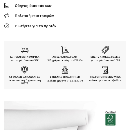
Οδηγός διαστάσεων
Πολιτική επιστροφών
Ρωτήστε για το προϊόν
ΔΩΡΕΑΝ ΜΕΤΑΦΟΡΙΚΑ
ΑΜΕΣΗ ΑΠΟΣΤΟΛΗ
ΕΩΣ 12 ΑΤΟΚΕΣ ΔΟΣΕΙΣ
για αγορές άνω των 50€
5-7 ημέρες σε όλη την Ελλάδα
για αγορές άνω των 100€
ΑΣΦΑΛΕΙΣ ΣΥΝΑΛΛΑΓΕΣ
ΣΥΝΕΧΗΣ ΥΠΟΣΤΗΡΙΞΗ
ΠΙΣΤΟΠΟΙΗΜΕΝΑ ΥΛΙΚΑ
με πιστωτική ή χρεωστική
φιλικά προς το περιβάλλον
καλέστε μας στο
210.873.20.99
κάρτα