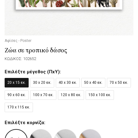
Αφίσες - Poster
Ζώα σε τροπικό δάσος
ΚΩΔΙΚΟΣ: 102652
Επιλέξτε μέγεθος (ΠxΥ):
20 x 15 εκ.
30 x 20 εκ.
40 x 30 εκ.
50 x 40 εκ.
70 x 50 εκ.
90 x 60 εκ.
100 x 70 εκ.
120 x 80 εκ.
150 x 100 εκ.
170 x 115 εκ.
Επιλέξτε κορνίζα: