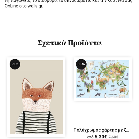
νηπιαγωγείο, το διάδρομο, το υπνοδωμάτιο και την κουζίνα σας
OnLine στο walls.gr.
Σχετικά Προϊόντα
-30%
-30%
Πολύχρωμος χάρτης με ζώα
5,30€
από
7,60€