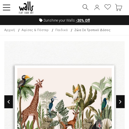
Sunshine your Walls
-30%
Off
Αρχική
Αφίσες & Πόστερ
Παιδικά
Ζώα Σε Τροπικό Δάσος