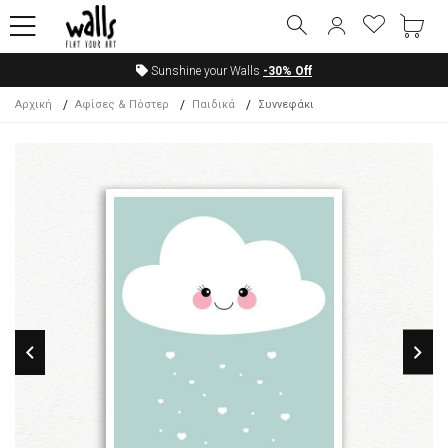
Sunshine your Walls
-30%
Off
Αρχική
Αφίσες & Πόστερ
Παιδικά
Συννεφάκι