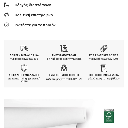
Οδηγός διαστάσεων
Πολιτική επιστροφών
Ρωτήστε για το προϊόν
ΔΩΡΕΑΝ ΜΕΤΑΦΟΡΙΚΑ
ΑΜΕΣΗ ΑΠΟΣΤΟΛΗ
ΕΩΣ 12 ΑΤΟΚΕΣ ΔΟΣΕΙΣ
για αγορές άνω των 50€
5-7 ημέρες σε όλη την Ελλάδα
για αγορές άνω των 100€
ΑΣΦΑΛΕΙΣ ΣΥΝΑΛΛΑΓΕΣ
ΣΥΝΕΧΗΣ ΥΠΟΣΤΗΡΙΞΗ
ΠΙΣΤΟΠΟΙΗΜΕΝΑ ΥΛΙΚΑ
με πιστωτική ή χρεωστική
φιλικά προς το περιβάλλον
καλέστε μας στο
210.873.20.99
κάρτα