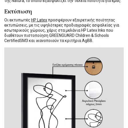
της Natura, το οποίο εξασφαλίζει την τέλεια ποιότητα για εμάς.
Εκτύπωση
Οι εκτυπωτές
HP Latex
προσφέρουν εξαιρετικής ποιότητας
εκτυπώσεις, με τις υψηλότερες προδιαγραφές ασφαλείας για
εσωτερικούς χώρους, χάρις στα μελάνια HP Latex Inks που
διαθέτουν πιστοποίηση GREENGUARD Children & Schools
CertifiedSM3 και ικανοποιούν τα κριτήρια AgBB.