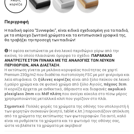
Χωρίς
κορνίζα
Περιγραφή
H παιδική αφίσα “Συννεφάκι”, είναι ειδικά σχεδιασμένη για τα παιδιά,
με τα υπέροχα ζωντανά χρώματα και τα εντυπωσιακά γραφικά της,
θα τραβήξει την προσοχή των παιδιών!
Η αφίσα εκτυπώνεται με ένα λευκό περιθώριο γύρω από την
εικόνα, το οποίο πλαισιώνει όμορφα το σχέδιο.
ΠΑΡΑΚΑΛΩ
ΑΝΑΤΡΕΞΤΕ ΣΤΟΝ ΠΙΝΑΚΑ ΜΕ ΤΙΣ ΑΝΑΛΟΓΙΕΣ ΤΩΝ ΛΕΥΚΩΝ
ΠΕΡΙΘΩΡΙΩΝ, ΑΝΑ ΔΙΑΣΤΑΣΗ.
H εκτύπωση γίνεται με μελάνια κορυφαίας ποιότητας σε χαρτί
Premium 230g/m2 που διαθέτει πιστοποίηση FSC με ματ φινίρισμα και
λεία επιφάνεια. Οι
ξύλινες κορνίζες
είναι από ξύλο πεύκου σε λευκό
ή μαύρο χρώμα και σε φυσικό χρώμα από ξύλο Αγιούς,
πάχους 3cm
.
Η κορνίζα έρχεται με ανθεκτικό, άθραυστο και διαφανές
ακρυλικό
plexiglass 2mm
και
Mdf πλάτη
που ανοίγει εύκολα στο πίσω μέρος
χρησιμοποιώντας μεταλλικά κλιπ που γυρίζουν στο πλάι.
Σημαντικό
: Πολλές φορές τα χρώματα της οθόνης του υπολογιστή ή
των φορητών συσκευών (κινητό, tablet κ.λπ.) παρουσιάζουν απόκλιση
από τα χρώματα της εκτύπωσης των φωτογραφιών. Για αυτό, καλό
είναι να ρυθμίσετε τα χρώματα και το φωτισμό της οθόνης σας,
ώστε να βλέπετε τα χρώματα με ακρίβεια!