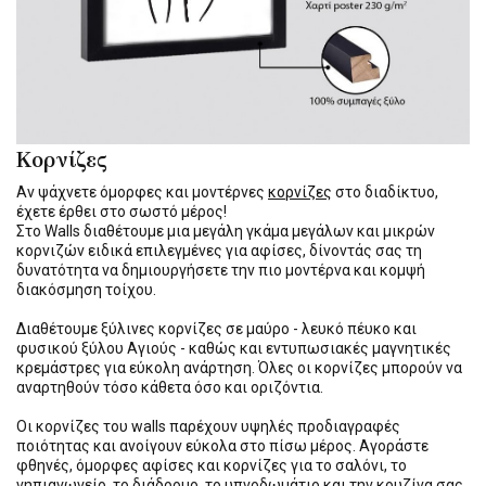
Κορνίζες
Αν ψάχνετε όμορφες και μοντέρνες
κορνίζες
στο διαδίκτυο,
έχετε έρθει στο σωστό μέρος!
Στο Walls διαθέτουμε μια μεγάλη γκάμα μεγάλων και μικρών
κορνιζών ειδικά επιλεγμένες για αφίσες, δίνοντάς σας τη
δυνατότητα να δημιουργήσετε την πιο μοντέρνα και κομψή
διακόσμηση τοίχου.
Διαθέτουμε ξύλινες κορνίζες σε μαύρο - λευκό πέυκο και
φυσικού ξύλου Αγιούς - καθώς και εντυπωσιακές μαγνητικές
κρεμάστρες για εύκολη ανάρτηση. Όλες οι κορνίζες μπορούν να
αναρτηθούν τόσο κάθετα όσο και οριζόντια.
Οι κορνίζες του walls παρέχουν υψηλές προδιαγραφές
ποιότητας και ανοίγουν εύκολα στο πίσω μέρος. Αγοράστε
φθηνές, όμορφες αφίσες και κορνίζες για το σαλόνι, το
νηπιαγωγείο, το διάδρομο, το υπνοδωμάτιο και την κουζίνα σας