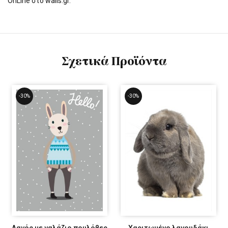
OnLine στο walls.gr.
Σχετικά Προϊόντα
-30%
-30%
Λαγός με γαλάζιο πουλόβερ
Χαριτωμένο λαγουδάκι