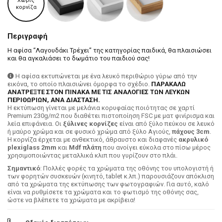
Χωρίς
κορνίζα
Περιγραφή
Η αφίσα “Λαγουδάκι Τρέχει” της κατηγορίας παιδικά, θα πλαισιώσει
και θα αγκαλιάσει το δωμάτιο του παιδιού σας!
Η αφίσα εκτυπώνεται με ένα λευκό περιθώριο γύρω από την
εικόνα, το οποίο πλαισιώνει όμορφα το σχέδιο.
ΠΑΡΑΚΑΛΩ
ΑΝΑΤΡΕΞΤΕ ΣΤΟΝ ΠΙΝΑΚΑ ΜΕ ΤΙΣ ΑΝΑΛΟΓΙΕΣ ΤΩΝ ΛΕΥΚΩΝ
ΠΕΡΙΘΩΡΙΩΝ, ΑΝΑ ΔΙΑΣΤΑΣΗ.
H εκτύπωση γίνεται με μελάνια κορυφαίας ποιότητας σε χαρτί
Premium 230g/m2 που διαθέτει πιστοποίηση FSC με ματ φινίρισμα και
λεία επιφάνεια. Οι
ξύλινες κορνίζες
είναι από ξύλο πεύκου σε λευκό
ή μαύρο χρώμα και σε φυσικό χρώμα από ξύλο Αγιούς,
πάχους 3cm
.
Η κορνίζα έρχεται με ανθεκτικό, άθραυστο και διαφανές
ακρυλικό
plexiglass 2mm
και
Mdf πλάτη
που ανοίγει εύκολα στο πίσω μέρος
χρησιμοποιώντας μεταλλικά κλιπ που γυρίζουν στο πλάι.
Σημαντικό
: Πολλές φορές τα χρώματα της οθόνης του υπολογιστή ή
των φορητών συσκευών (κινητό, tablet κ.λπ.) παρουσιάζουν απόκλιση
από τα χρώματα της εκτύπωσης των φωτογραφιών. Για αυτό, καλό
είναι να ρυθμίσετε τα χρώματα και το φωτισμό της οθόνης σας,
ώστε να βλέπετε τα χρώματα με ακρίβεια!