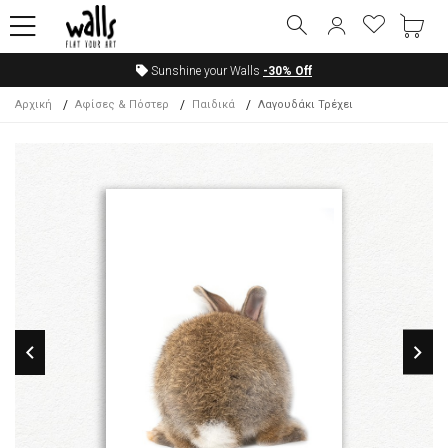
Sunshine your Walls
-30%
Off
Αρχική
Αφίσες & Πόστερ
Παιδικά
Λαγουδάκι Τρέχει