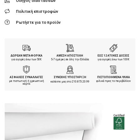
Οδηγός διαστάσεων
Πολιτική επιστροφών
Ρωτήστε για το προϊόν
ΔΩΡΕΑΝ ΜΕΤΑΦΟΡΙΚΑ
ΑΜΕΣΗ ΑΠΟΣΤΟΛΗ
ΕΩΣ 12 ΑΤΟΚΕΣ ΔΟΣΕΙΣ
για αγορές άνω των 50€
5-7 ημέρες σε όλη την Ελλάδα
για αγορές άνω των 100€
ΑΣΦΑΛΕΙΣ ΣΥΝΑΛΛΑΓΕΣ
ΣΥΝΕΧΗΣ ΥΠΟΣΤΗΡΙΞΗ
ΠΙΣΤΟΠΟΙΗΜΕΝΑ ΥΛΙΚΑ
με πιστωτική ή χρεωστική
φιλικά προς το περιβάλλον
καλέστε μας στο
210.873.20.99
κάρτα