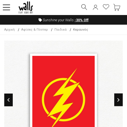
Sunshine your Walls
-30%
Off
Αρχική
Αφίσες & Πόστερ
Παιδικά
Κεραυνός