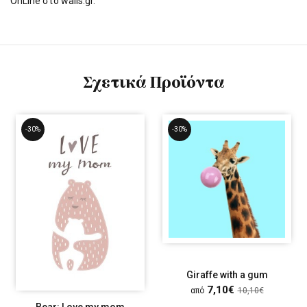
OnLine στο walls.gr.
Σχετικά Προϊόντα
-30%
-30%
Giraffe with a gum
7,10€
από
10,10€
Bear: Love my mom