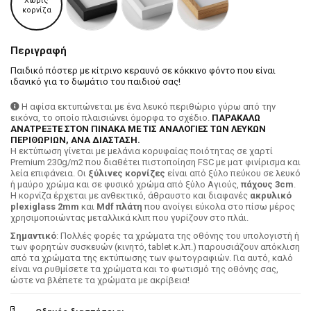
Χωρίς
κορνίζα
Περιγραφή
Παιδικό πόστερ με κίτρινο κεραυνό σε κόκκινο φόντο που είναι
ιδανικό για το δωμάτιο του παιδιού σας!
Η αφίσα εκτυπώνεται με ένα λευκό περιθώριο γύρω από την
εικόνα, το οποίο πλαισιώνει όμορφα το σχέδιο.
ΠΑΡΑΚΑΛΩ
ΑΝΑΤΡΕΞΤΕ ΣΤΟΝ ΠΙΝΑΚΑ ΜΕ ΤΙΣ ΑΝΑΛΟΓΙΕΣ ΤΩΝ ΛΕΥΚΩΝ
ΠΕΡΙΘΩΡΙΩΝ, ΑΝΑ ΔΙΑΣΤΑΣΗ.
H εκτύπωση γίνεται με μελάνια κορυφαίας ποιότητας σε χαρτί
Premium 230g/m2 που διαθέτει πιστοποίηση FSC με ματ φινίρισμα και
λεία επιφάνεια. Οι
ξύλινες κορνίζες
είναι από ξύλο πεύκου σε λευκό
ή μαύρο χρώμα και σε φυσικό χρώμα από ξύλο Αγιούς,
πάχους 3cm
.
Η κορνίζα έρχεται με ανθεκτικό, άθραυστο και διαφανές
ακρυλικό
plexiglass 2mm
και
Mdf πλάτη
που ανοίγει εύκολα στο πίσω μέρος
χρησιμοποιώντας μεταλλικά κλιπ που γυρίζουν στο πλάι.
Σημαντικό
: Πολλές φορές τα χρώματα της οθόνης του υπολογιστή ή
των φορητών συσκευών (κινητό, tablet κ.λπ.) παρουσιάζουν απόκλιση
από τα χρώματα της εκτύπωσης των φωτογραφιών. Για αυτό, καλό
είναι να ρυθμίσετε τα χρώματα και το φωτισμό της οθόνης σας,
ώστε να βλέπετε τα χρώματα με ακρίβεια!