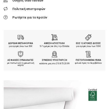
Οδηγός διαστάσεων
Πολιτική επιστροφών
Ρωτήστε για το προϊόν
ΔΩΡΕΑΝ ΜΕΤΑΦΟΡΙΚΑ
ΑΜΕΣΗ ΑΠΟΣΤΟΛΗ
ΕΩΣ 12 ΑΤΟΚΕΣ ΔΟΣΕΙΣ
για αγορές άνω των 50€
5-7 ημέρες σε όλη την Ελλάδα
για αγορές άνω των 100€
ΑΣΦΑΛΕΙΣ ΣΥΝΑΛΛΑΓΕΣ
ΣΥΝΕΧΗΣ ΥΠΟΣΤΗΡΙΞΗ
ΠΙΣΤΟΠΟΙΗΜΕΝΑ ΥΛΙΚΑ
με πιστωτική ή χρεωστική
φιλικά προς το περιβάλλον
καλέστε μας στο
210.873.20.99
κάρτα