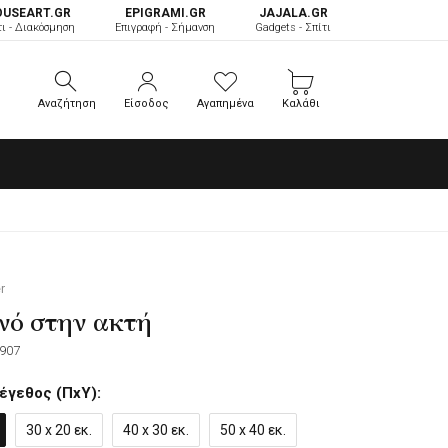
OUSEART.GR
ΕPIGRAMI.GR
JAJALA.GR
τι - Διακόσμηση
Επιγραφή - Σήμανση
Gadgets - Σπίτι
Αναζήτηση
Είσοδος
Αγαπημένα
Καλάθι
Αναζήτηση
Είσοδος
Αγαπημένα
Καλάθι
r
νό στην ακτή
907
έγεθος (ΠxΥ):
30 x 20 εκ.
40 x 30 εκ.
50 x 40 εκ.