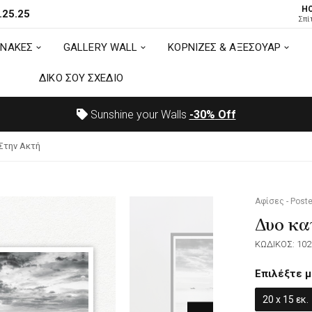
H
.25.25
ΙΝΑΚΕΣ
GALLERY WALL
ΚΟΡΝΙΖΕΣ & ΑΞΕΣΟΥΑΡ
Σπί
ΙΝΑΚΕΣ
GALLERY WALL
ΚΟΡΝΙΖΕΣ & ΑΞΕΣΟΥΑΡ
ΔΙΚΟ ΣΟΥ ΣΧΕΔΙΟ
ΔΙΚΟ ΣΟΥ ΣΧΕΔΙΟ
Sunshine your Walls
-30%
Off
Στην Ακτή
Αφίσες - Poste
Δυο κα
ΚΩΔΙΚΟΣ: 102
Επιλέξτε μ
20 x 15 εκ.