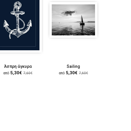
Άσπρη άγκυρα
Sailing
5,30€
5,30€
5,30
από
7,60€
από
7,60€
από