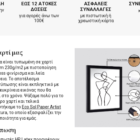
ΛΗ
ΕΩΣ 12 ΑΤΟΚΕΣ
ΑΣΦΑΛΕΙΣ
ΣΥΝ
ΔΟΣΕΙΣ
ΣΥΝΑΛΛΑΓΕΣ
ην
για αγορές άνω των
με πιστωτική ή
100€
χρεωστική κάρτα
αρτί μας
α είναι τυπωμένη σε χαρτί
m 230g/m2 με πιστοποίηση
oss φινίρισμα και λεία
εια. Το αποτέλεσμα
τύπωσης είναι εκπληκτικό με
 ευκρίνεια εικόνας που θα
ι στο χρόνο. Ψάξαμε πολύ για το
ρο χαρτί και τελικά
υτήκαμε το
Eco Sol Paper Artist
tura, το οποίο εξασφαλίζει την
 ποιότητα για εμάς.
ύπωση
τυπωτές
HP Latex
προσφέρουν