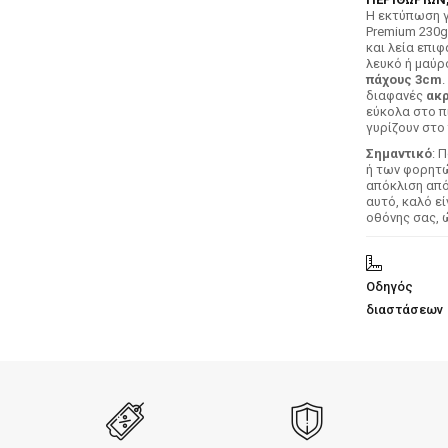
H εκτύπωση γ
Premium 230g
και λεία επιφ
λευκό ή μαύρ
πάχους 3cm
.
διαφανές
ακρ
εύκολα στο π
γυρίζουν στο 
Σημαντικό
: 
ή των φορητών
απόκλιση απ
αυτό, καλό ε
οθόνης σας, 
Οδηγός
διαστάσεων