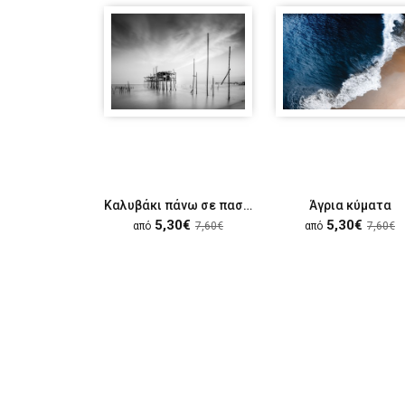
Καλυβάκι πάνω σε πασσάλους
Άγρια κύματα
5,30€
5,30€
από
7,60€
από
7,60€