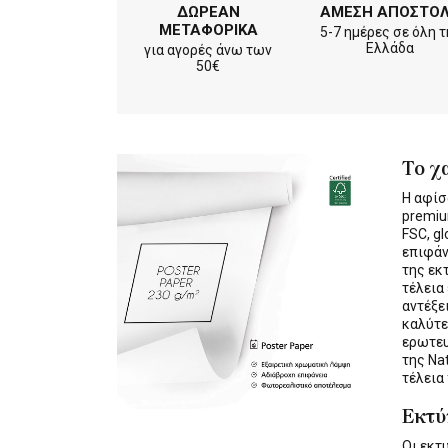
ΔΩΡΕΑΝ
ΑΜΕΣΗ ΑΠΟΣΤΟ
ΜΕΤΑΦΟΡΙΚΑ
5-7 ημέρες σε όλη τ
Ελλάδα
για αγορές άνω των
50€
Το χ
Η αφίσ
premiu
FSC, gl
επιφάν
της εκ
τέλεια
αντέξε
καλύτε
ερωτε
της Na
τέλεια
Εκτ
Οι εκ