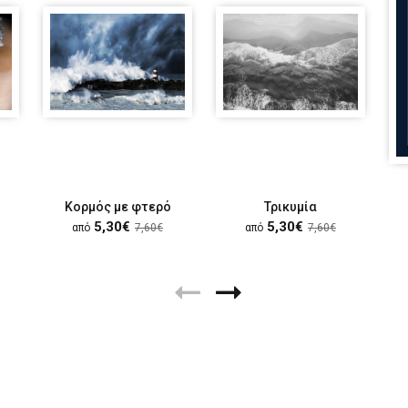
Κορμός με φτερό
Τρικυμία
5,30€
5,30€
από
7,60€
από
7,60€