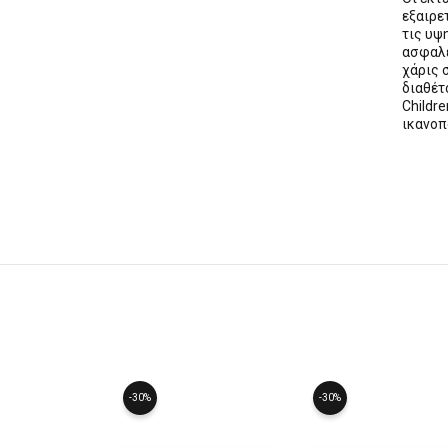
εξαιρε
τις υψ
ασφαλε
χάρις 
διαθέ
Childre
ικανοπ
-30%
-30%