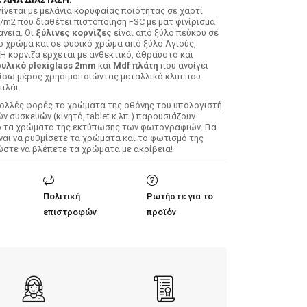
ίνεται με μελάνια κορυφαίας ποιότητας σε χαρτί
/m2 που διαθέτει πιστοποίηση FSC με ματ φινίρισμα
άνεια. Οι
ξύλινες κορνίζες
είναι από ξύλο πεύκου σε
ο χρώμα και σε φυσικό χρώμα από ξύλο Αγιούς,
 Η κορνίζα έρχεται με ανθεκτικό, άθραυστο και
υλικό plexiglass 2mm
και
Mdf πλάτη
που ανοίγει
ίσω μέρος χρησιμοποιώντας μεταλλικά κλιπ που
πλάι.
Πολλές φορές τα χρώματα της οθόνης του υπολογιστή
 συσκευών (κινητό, tablet κ.λπ.) παρουσιάζουν
ό τα χρώματα της εκτύπωσης των φωτογραφιών. Για
ίναι να ρυθμίσετε τα χρώματα και το φωτισμό της
ώστε να βλέπετε τα χρώματα με ακρίβεια!
Πολιτική
Ρωτήστε για το
επιστροφών
προϊόν