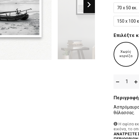
70 x 50 εκ.
150 x 100 ε
Επιλέξτε κ
Χωρίς
κορνίζα
Περιγραφή
Ασπρόμαυρο 
θάλασσας.
Η αφίσα ε
εικόνα, το ο
ΑΝΑΤΡΕΞΤΕ 
ΠΕΡΙΘΩΡΙΩΝ,