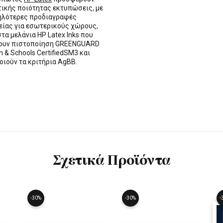
τικής ποιότητας εκτυπώσεις, με
ηλότερες προδιαγραφές
ίας για εσωτερικούς χώρους,
στα μελάνια HP Latex Inks που
τουν πιστοποίηση GREENGUARD
n & Schools CertifiedSM3 και
οιούν τα κριτήρια AgBB.
Σχετικά Προϊόντα
-30%
-30%
-