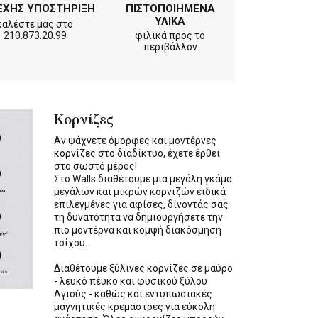
ΕΧΗΣ ΥΠΟΣΤΗΡΙΞΗ
ΠΙΣΤΟΠΟΙΗΜΕΝΑ
ΥΛΙΚΑ
καλέστε μας στο
210.873.20.99
φιλικά προς το
περιβάλλον
Κορνίζες
Αν ψάχνετε όμορφες και μοντέρνες
κορνίζες
στο διαδίκτυο, έχετε έρθει
στο σωστό μέρος!
Στο Walls διαθέτουμε μια μεγάλη γκάμα
μεγάλων και μικρών κορνιζών ειδικά
επιλεγμένες για αφίσες, δίνοντάς σας
τη δυνατότητα να δημιουργήσετε την
πιο μοντέρνα και κομψή διακόσμηση
τοίχου.
Διαθέτουμε ξύλινες κορνίζες σε μαύρο
- λευκό πέυκο και φυσικού ξύλου
Αγιούς - καθώς και εντυπωσιακές
μαγνητικές κρεμάστρες για εύκολη