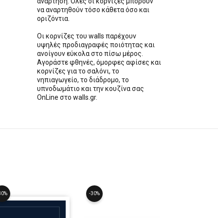
ανάρτηση. Όλες οι κορνίζες μπορούν
να αναρτηθούν τόσο κάθετα όσο και
οριζόντια.
Οι κορνίζες του walls παρέχουν
υψηλές προδιαγραφές ποιότητας και
ανοίγουν εύκολα στο πίσω μέρος.
Αγοράστε φθηνές, όμορφες αφίσες και
κορνίζες για το σαλόνι, το
νηπιαγωγείο, το διάδρομο, το
υπνοδωμάτιο και την κουζίνα σας
OnLine στο walls.gr.
30%
-30%
-30%