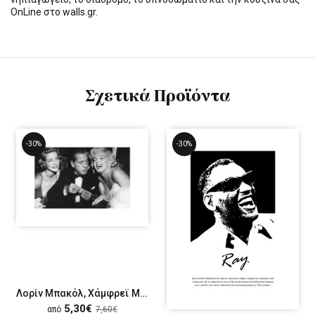
OnLine στο walls.gr.
Σχετικά Προϊόντα
-30%
-30%
Λορίν Μπακόλ, Χάμφρεϊ Μπόγκαρτ, Μέριλιν Μονρόε
5,30€
από
7,60€