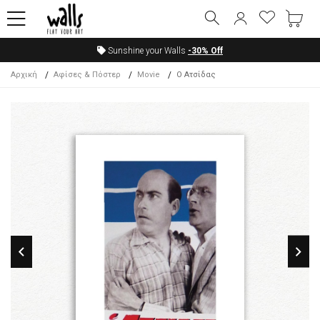
Sunshine your Walls
-30%
Off
Αρχική
Αφίσες & Πόστερ
Movie
Ο Ατσίδας