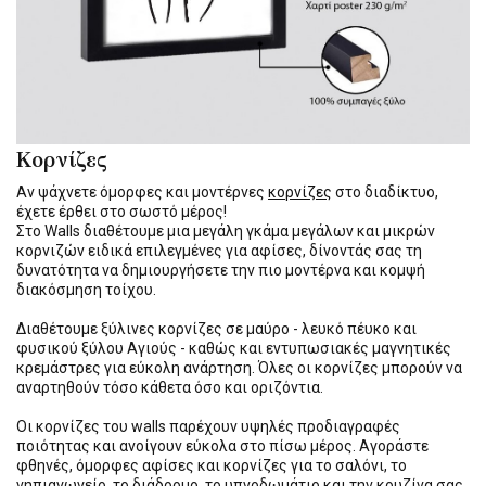
Κορνίζες
Αν ψάχνετε όμορφες και μοντέρνες
κορνίζες
στο διαδίκτυο,
έχετε έρθει στο σωστό μέρος!
Στο Walls διαθέτουμε μια μεγάλη γκάμα μεγάλων και μικρών
κορνιζών ειδικά επιλεγμένες για αφίσες, δίνοντάς σας τη
δυνατότητα να δημιουργήσετε την πιο μοντέρνα και κομψή
διακόσμηση τοίχου.
Διαθέτουμε ξύλινες κορνίζες σε μαύρο - λευκό πέυκο και
φυσικού ξύλου Αγιούς - καθώς και εντυπωσιακές μαγνητικές
κρεμάστρες για εύκολη ανάρτηση. Όλες οι κορνίζες μπορούν να
αναρτηθούν τόσο κάθετα όσο και οριζόντια.
Οι κορνίζες του walls παρέχουν υψηλές προδιαγραφές
ποιότητας και ανοίγουν εύκολα στο πίσω μέρος. Αγοράστε
φθηνές, όμορφες αφίσες και κορνίζες για το σαλόνι, το
νηπιαγωγείο, το διάδρομο, το υπνοδωμάτιο και την κουζίνα σας