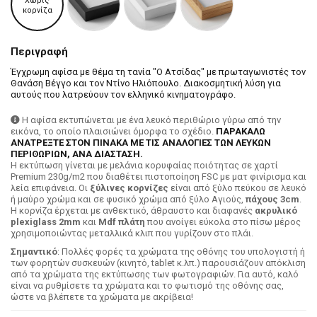
Χωρίς
κορνίζα
Περιγραφή
Έγχρωμη αφίσα με θέμα τη τανία "Ο Ατσίδας" με πρωταγωνιστές τον
Θανάση Βέγγο και τον Ντίνο Ηλιόπουλο. Διακοσμητική λύση για
αυτούς που λατρεύουν τον ελληνικό κινηματογράφο.
Η αφίσα εκτυπώνεται με ένα λευκό περιθώριο γύρω από την
εικόνα, το οποίο πλαισιώνει όμορφα το σχέδιο.
ΠΑΡΑΚΑΛΩ
ΑΝΑΤΡΕΞΤΕ ΣΤΟΝ ΠΙΝΑΚΑ ΜΕ ΤΙΣ ΑΝΑΛΟΓΙΕΣ ΤΩΝ ΛΕΥΚΩΝ
ΠΕΡΙΘΩΡΙΩΝ, ΑΝΑ ΔΙΑΣΤΑΣΗ.
H εκτύπωση γίνεται με μελάνια κορυφαίας ποιότητας σε χαρτί
Premium 230g/m2 που διαθέτει πιστοποίηση FSC με ματ φινίρισμα και
λεία επιφάνεια. Οι
ξύλινες κορνίζες
είναι από ξύλο πεύκου σε λευκό
ή μαύρο χρώμα και σε φυσικό χρώμα από ξύλο Αγιούς,
πάχους 3cm
.
Η κορνίζα έρχεται με ανθεκτικό, άθραυστο και διαφανές
ακρυλικό
plexiglass 2mm
και
Mdf πλάτη
που ανοίγει εύκολα στο πίσω μέρος
χρησιμοποιώντας μεταλλικά κλιπ που γυρίζουν στο πλάι.
Σημαντικό
: Πολλές φορές τα χρώματα της οθόνης του υπολογιστή ή
των φορητών συσκευών (κινητό, tablet κ.λπ.) παρουσιάζουν απόκλιση
από τα χρώματα της εκτύπωσης των φωτογραφιών. Για αυτό, καλό
είναι να ρυθμίσετε τα χρώματα και το φωτισμό της οθόνης σας,
ώστε να βλέπετε τα χρώματα με ακρίβεια!