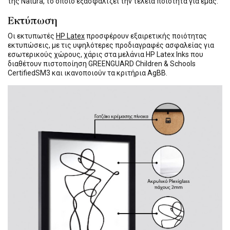
της Natura, το οποίο εξασφαλίζει την τέλεια ποιότητα για εμάς.
Εκτύπωση
Οι εκτυπωτές
HP Latex
προσφέρουν εξαιρετικής ποιότητας
εκτυπώσεις, με τις υψηλότερες προδιαγραφές ασφαλείας για
εσωτερικούς χώρους, χάρις στα μελάνια HP Latex Inks που
διαθέτουν πιστοποίηση GREENGUARD Children & Schools
CertifiedSM3 και ικανοποιούν τα κριτήρια AgBB.