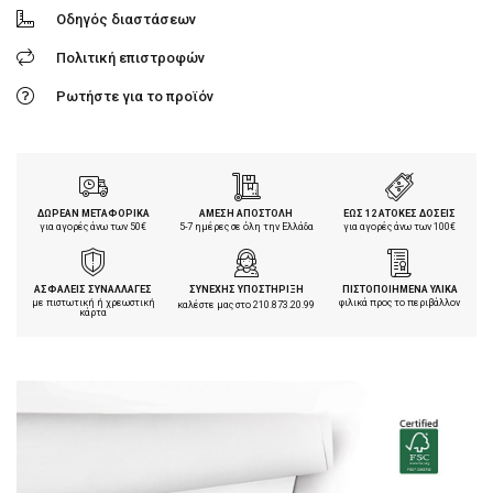
Οδηγός διαστάσεων
Πολιτική επιστροφών
Ρωτήστε για το προϊόν
ΔΩΡΕΑΝ ΜΕΤΑΦΟΡΙΚΑ
ΑΜΕΣΗ ΑΠΟΣΤΟΛΗ
ΕΩΣ 12 ΑΤΟΚΕΣ ΔΟΣΕΙΣ
για αγορές άνω των 50€
5-7 ημέρες σε όλη την Ελλάδα
για αγορές άνω των 100€
ΑΣΦΑΛΕΙΣ ΣΥΝΑΛΛΑΓΕΣ
ΣΥΝΕΧΗΣ ΥΠΟΣΤΗΡΙΞΗ
ΠΙΣΤΟΠΟΙΗΜΕΝΑ ΥΛΙΚΑ
με πιστωτική ή χρεωστική
φιλικά προς το περιβάλλον
καλέστε μας στο
210.873.20.99
κάρτα