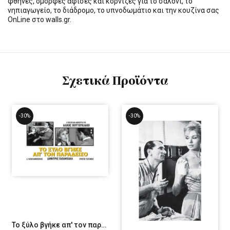
φθηνές, όμορφες αφίσες και κορνίζες για το σαλόνι, το
νηπιαγωγείο, το διάδρομο, το υπνοδωμάτιο και την κουζίνα σας
OnLine στο walls.gr.
Σχετικά Προϊόντα
-30%
-30%
Το ξύλο βγήκε απ' τον παράδεισο 2