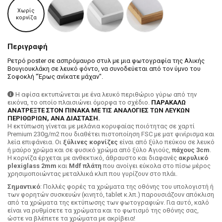
Χωρίς
κορνίζα
Περιγραφή
Ρετρό poster σε ασπρόμαυρο στυλ με μια φωτογραφία της Αλικής
Βουγιουκλάκη σε λευκό φόντο, να συνοδεύεται από τον ύμνο του
Σοφοκλή "Έρως ανίκατε μάχαν".
Η αφίσα εκτυπώνεται με ένα λευκό περιθώριο γύρω από την
εικόνα, το οποίο πλαισιώνει όμορφα το σχέδιο.
ΠΑΡΑΚΑΛΩ
ΑΝΑΤΡΕΞΤΕ ΣΤΟΝ ΠΙΝΑΚΑ ΜΕ ΤΙΣ ΑΝΑΛΟΓΙΕΣ ΤΩΝ ΛΕΥΚΩΝ
ΠΕΡΙΘΩΡΙΩΝ, ΑΝΑ ΔΙΑΣΤΑΣΗ.
H εκτύπωση γίνεται με μελάνια κορυφαίας ποιότητας σε χαρτί
Premium 230g/m2 που διαθέτει πιστοποίηση FSC με ματ φινίρισμα και
λεία επιφάνεια. Οι
ξύλινες κορνίζες
είναι από ξύλο πεύκου σε λευκό
ή μαύρο χρώμα και σε φυσικό χρώμα από ξύλο Αγιούς,
πάχους 3cm
.
Η κορνίζα έρχεται με ανθεκτικό, άθραυστο και διαφανές
ακρυλικό
plexiglass 2mm
και
Mdf πλάτη
που ανοίγει εύκολα στο πίσω μέρος
χρησιμοποιώντας μεταλλικά κλιπ που γυρίζουν στο πλάι.
Σημαντικό
: Πολλές φορές τα χρώματα της οθόνης του υπολογιστή ή
των φορητών συσκευών (κινητό, tablet κ.λπ.) παρουσιάζουν απόκλιση
από τα χρώματα της εκτύπωσης των φωτογραφιών. Για αυτό, καλό
είναι να ρυθμίσετε τα χρώματα και το φωτισμό της οθόνης σας,
ώστε να βλέπετε τα χρώματα με ακρίβεια!