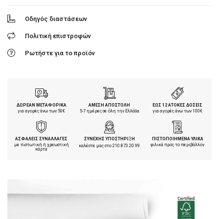
Οδηγός διαστάσεων
Πολιτική επιστροφών
Ρωτήστε για το προϊόν
ΔΩΡΕΑΝ ΜΕΤΑΦΟΡΙΚΑ
ΑΜΕΣΗ ΑΠΟΣΤΟΛΗ
ΕΩΣ 12 ΑΤΟΚΕΣ ΔΟΣΕΙΣ
για αγορές άνω των 50€
5-7 ημέρες σε όλη την Ελλάδα
για αγορές άνω των 100€
ΑΣΦΑΛΕΙΣ ΣΥΝΑΛΛΑΓΕΣ
ΣΥΝΕΧΗΣ ΥΠΟΣΤΗΡΙΞΗ
ΠΙΣΤΟΠΟΙΗΜΕΝΑ ΥΛΙΚΑ
με πιστωτική ή χρεωστική
φιλικά προς το περιβάλλον
καλέστε μας στο
210.873.20.99
κάρτα