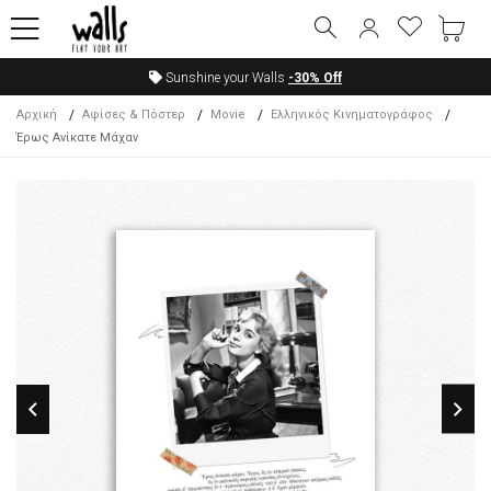
Sunshine your Walls
-30%
Off
Αρχική
Αφίσες & Πόστερ
Movie
Ελληνικός Κινηματογράφος
Έρως Ανίκατε Μάχαν