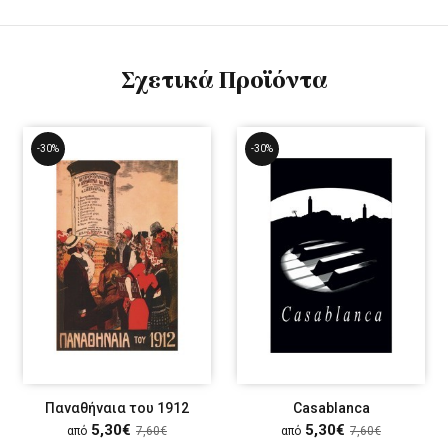
Σχετικά Προϊόντα
-30%
-30%
Παναθήναια του 1912
Casablanca
5,30€
5,30€
από
7,60€
από
7,60€