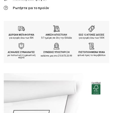
Ρωτήστε για το προϊόν
ΔΩΡΕΑΝ ΜΕΤΑΦΟΡΙΚΑ
ΑΜΕΣΗ ΑΠΟΣΤΟΛΗ
ΕΩΣ 12 ΑΤΟΚΕΣ ΔΟΣΕΙΣ
για αγορές άνω των 50€
5-7 ημέρες σε όλη την Ελλάδα
για αγορές άνω των 100€
ΑΣΦΑΛΕΙΣ ΣΥΝΑΛΛΑΓΕΣ
ΣΥΝΕΧΗΣ ΥΠΟΣΤΗΡΙΞΗ
ΠΙΣΤΟΠΟΙΗΜΕΝΑ ΥΛΙΚΑ
με πιστωτική ή χρεωστική
φιλικά προς το περιβάλλον
καλέστε μας στο
210.873.20.99
κάρτα