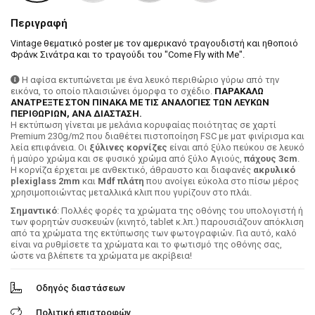
Περιγραφή
Vintage θεματικό poster με τον αμερικανό τραγουδιστή και ηθοποιό
Φράνκ Σινάτρα και το τραγούδι του "Come Fly with Me".
Η αφίσα εκτυπώνεται με ένα λευκό περιθώριο γύρω από την
εικόνα, το οποίο πλαισιώνει όμορφα το σχέδιο.
ΠΑΡΑΚΑΛΩ
ΑΝΑΤΡΕΞΤΕ ΣΤΟΝ ΠΙΝΑΚΑ ΜΕ ΤΙΣ ΑΝΑΛΟΓΙΕΣ ΤΩΝ ΛΕΥΚΩΝ
ΠΕΡΙΘΩΡΙΩΝ, ΑΝΑ ΔΙΑΣΤΑΣΗ.
H εκτύπωση γίνεται με μελάνια κορυφαίας ποιότητας σε χαρτί
Premium 230g/m2 που διαθέτει πιστοποίηση FSC με ματ φινίρισμα και
λεία επιφάνεια. Οι
ξύλινες κορνίζες
είναι από ξύλο πεύκου σε λευκό
ή μαύρο χρώμα και σε φυσικό χρώμα από ξύλο Αγιούς,
πάχους 3cm
.
Η κορνίζα έρχεται με ανθεκτικό, άθραυστο και διαφανές
ακρυλικό
plexiglass 2mm
και
Mdf πλάτη
που ανοίγει εύκολα στο πίσω μέρος
χρησιμοποιώντας μεταλλικά κλιπ που γυρίζουν στο πλάι.
Σημαντικό
: Πολλές φορές τα χρώματα της οθόνης του υπολογιστή ή
των φορητών συσκευών (κινητό, tablet κ.λπ.) παρουσιάζουν απόκλιση
από τα χρώματα της εκτύπωσης των φωτογραφιών. Για αυτό, καλό
είναι να ρυθμίσετε τα χρώματα και το φωτισμό της οθόνης σας,
ώστε να βλέπετε τα χρώματα με ακρίβεια!
Οδηγός διαστάσεων
Πολιτική επιστροφών