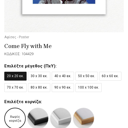
Αφίσες - Poster
Come Fly with Me
ΚΩΔΙΚΟΣ: 104429
Επιλέξτε μέγεθος (ΠxΥ):
20 x 20 εκ.
30 x 30 εκ.
40 x 40 εκ.
50 x 50 εκ.
60 x 60 εκ.
70 x 70 εκ.
80 x 80 εκ.
90 x 90 εκ.
100 x 100 εκ.
Επιλέξτε κορνίζα:
Χωρίς
κορνίζα