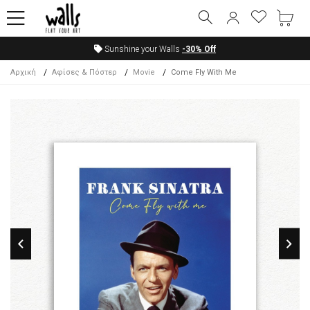
Sunshine your Walls
-30%
Off
Αρχική
Αφίσες & Πόστερ
Movie
Come Fly With Me