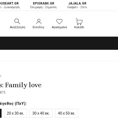
OUSEART.GR
ΕPIGRAMI.GR
JAJALA.GR
τι - Διακόσμηση
Επιγραφή - Σήμανση
Gadgets - Σπίτι
Αναζήτηση
Είσοδος
Αγαπημένα
Καλάθι
Αναζήτηση
Είσοδος
Αγαπημένα
Καλάθι
r
s: Family love
875
έγεθος (ΠxΥ):
20 x 30 εκ.
30 x 40 εκ.
40 x 50 εκ.