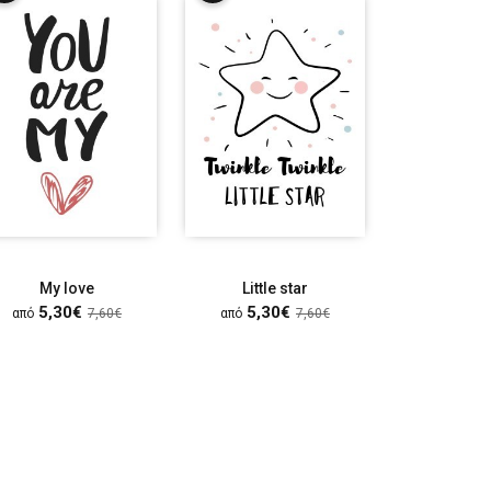
My love
Little star
Happiness i
5,30€
5,30€
5,30
από
7,60€
από
7,60€
από