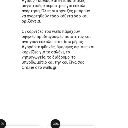
Αγιούς - καθώς και εντυπωσιακές
μαγνητικές κρεμάστρες για εύκολη
ανάρτηση. Όλες οι κορνίζες μπορούν
να αναρτηθούν τόσο κάθετα όσο και
οριζόντια.
Οι κορνίζες του walls παρέχουν
υψηλές προδιαγραφές ποιότητας και
ανοίγουν εύκολα στο πίσω μέρος.
Αγοράστε φθηνές, όμορφες αφίσες και
κορνίζες για το σαλόνι, το
νηπιαγωγείο, το διάδρομο, το
υπνοδωμάτιο και την κουζίνα σας
OnLine στο walls.gr.
30%
-30%
-30%