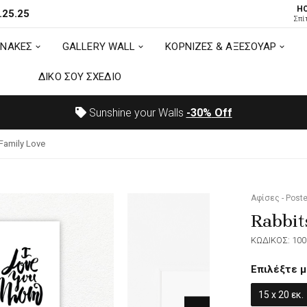
H
.25.25
ΙΝΑΚΕΣ
GALLERY WALL
ΚΟΡΝΙΖΕΣ & ΑΞΕΣΟΥΑΡ
Σπί
ΙΝΑΚΕΣ
GALLERY WALL
ΚΟΡΝΙΖΕΣ & ΑΞΕΣΟΥΑΡ
ΔΙΚΟ ΣΟΥ ΣΧΕΔΙΟ
ΔΙΚΟ ΣΟΥ ΣΧΕΔΙΟ
Sunshine your Walls
-30%
Off
 Family Love
Αφίσες - Poste
Rabbit
ΚΩΔΙΚΟΣ: 100
Επιλέξτε μ
15 x 20 εκ.