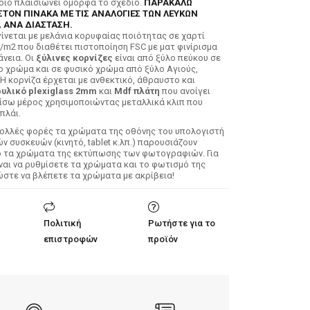
ποίο πλαισιώνει όμορφα το σχέδιο.
ΠΑΡΑΚΑΛΩ
ΣΤΟΝ ΠΙΝΑΚΑ ΜΕ ΤΙΣ ΑΝΑΛΟΓΙΕΣ ΤΩΝ ΛΕΥΚΩΝ
 ΑΝΑ ΔΙΑΣΤΑΣΗ.
ίνεται με μελάνια κορυφαίας ποιότητας σε χαρτί
/m2 που διαθέτει πιστοποίηση FSC με ματ φινίρισμα
άνεια. Οι
ξύλινες κορνίζες
είναι από ξύλο πεύκου σε
ο χρώμα και σε φυσικό χρώμα από ξύλο Αγιούς,
 Η κορνίζα έρχεται με ανθεκτικό, άθραυστο και
υλικό plexiglass 2mm
και
Mdf πλάτη
που ανοίγει
ίσω μέρος χρησιμοποιώντας μεταλλικά κλιπ που
πλάι.
Πολλές φορές τα χρώματα της οθόνης του υπολογιστή
 συσκευών (κινητό, tablet κ.λπ.) παρουσιάζουν
ό τα χρώματα της εκτύπωσης των φωτογραφιών. Για
ίναι να ρυθμίσετε τα χρώματα και το φωτισμό της
ώστε να βλέπετε τα χρώματα με ακρίβεια!
Πολιτική
Ρωτήστε για το
επιστροφών
προϊόν