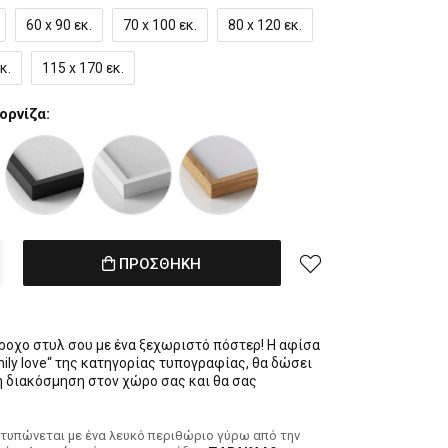
60 x 90 εκ.
70 x 100 εκ.
80 x 120 εκ.
κ.
115 x 170 εκ.
ορνίζα:
ΠΡΟΣΘΗΚΗ
έροχο στυλ σου με ένα ξεχωριστό πόστερ! Η αφίσα
mily love“ της κατηγορίας τυπογραφίας, θα δώσει
ρη διακόσμηση στον χώρο σας και θα σας
κτυπώνεται με ένα λευκό περιθώριο γύρω από την