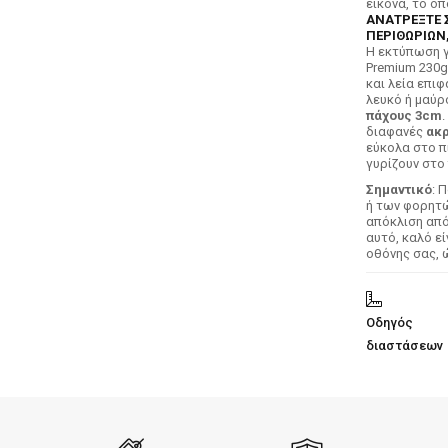
εικόνα, το ο
ΑΝΑΤΡΕΞΤΕ 
ΠΕΡΙΘΩΡΙΩΝ,
H εκτύπωση γ
Premium 230g
και λεία επιφ
λευκό ή μαύρ
πάχους 3cm
.
διαφανές
ακρ
εύκολα στο π
γυρίζουν στο 
Σημαντικό
: 
ή των φορητών
απόκλιση απ
αυτό, καλό ε
οθόνης σας, 
Οδηγός
διαστάσεων