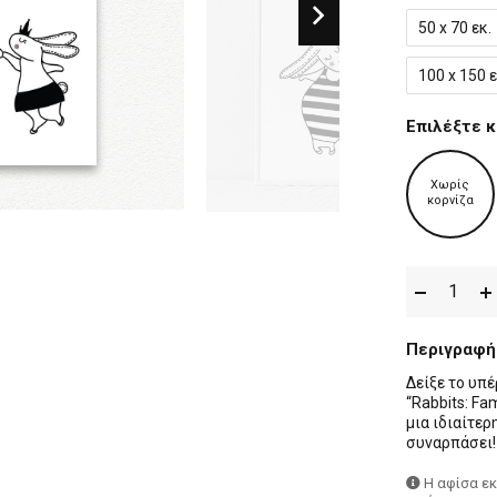
50 x 70 εκ.
100 x 150 ε
Επιλέξτε κ
Χωρίς
κορνίζα
Περιγραφή
Δείξε το υπ
“Rabbits: Fa
μια ιδιαίτε
συναρπάσει!
Η αφίσα ε