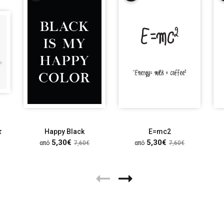
τ
Happy Black
E=mc2
5,30€
5,30€
από
7,60€
από
7,60€