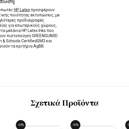
ύπωση
τυπωτές
HP Latex
προσφέρουν
τικής ποιότητας εκτυπώσεις, με
ηλότερες προδιαγραφές
ίας για εσωτερικούς χώρους,
στα μελάνια HP Latex Inks που
τουν πιστοποίηση GREENGUARD
n & Schools CertifiedSM3 και
οιούν τα κριτήρια AgBB.
Σχετικά Προϊόντα
-30%
-30%
-