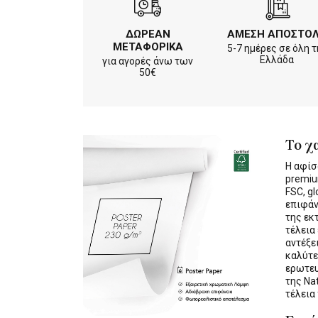
ΔΩΡΕΑΝ
ΑΜΕΣΗ ΑΠΟΣΤΟ
ΜΕΤΑΦΟΡΙΚΑ
5-7 ημέρες σε όλη τ
Ελλάδα
για αγορές άνω των
50€
Το χ
Η αφίσ
premiu
FSC, gl
επιφάν
της εκ
τέλεια
αντέξε
καλύτε
ερωτε
της Na
τέλεια