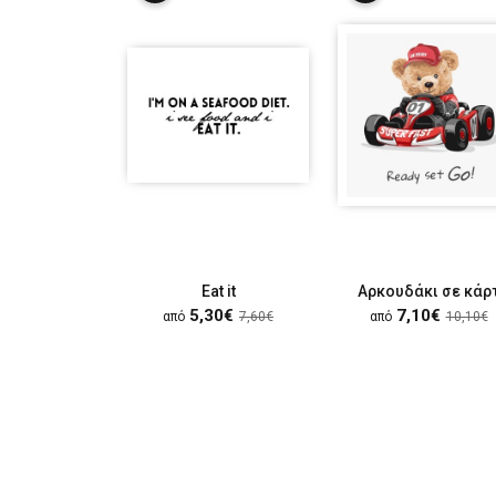
Eat it
Αρκουδάκι σε κάρ
5,30€
7,10€
από
7,60€
από
10,10€