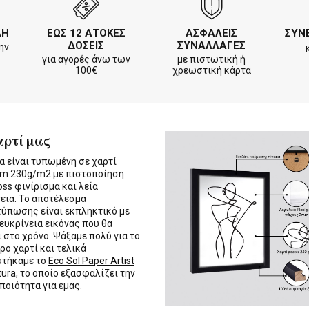
ΛΗ
ΕΩΣ 12 ΑΤΟΚΕΣ
ΑΣΦΑΛΕΙΣ
ΣΥΝ
ΔΟΣΕΙΣ
ΣΥΝΑΛΛΑΓΕΣ
ην
για αγορές άνω των
με πιστωτική ή
100€
χρεωστική κάρτα
αρτί μας
α είναι τυπωμένη σε χαρτί
m 230g/m2 με πιστοποίηση
oss φινίρισμα και λεία
εια. Το αποτέλεσμα
τύπωσης είναι εκπληκτικό με
 ευκρίνεια εικόνας που θα
ι στο χρόνο. Ψάξαμε πολύ για το
ρο χαρτί και τελικά
υτήκαμε το
Eco Sol Paper Artist
tura, το οποίο εξασφαλίζει την
 ποιότητα για εμάς.