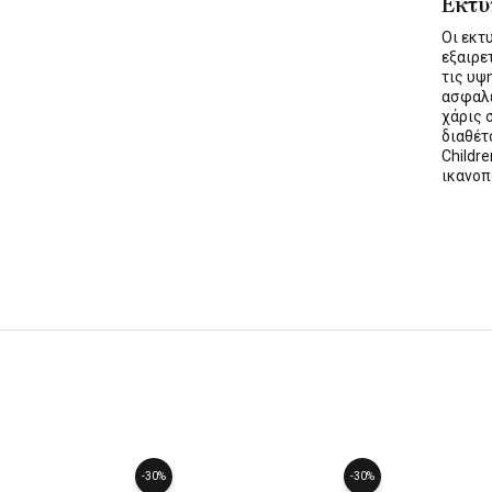
Εκτ
Οι εκ
εξαιρε
τις υψ
ασφαλε
χάρις 
διαθέ
Childre
ικανοπ
-30%
-30%