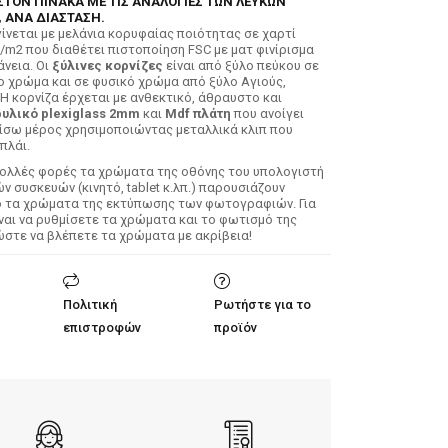
ΣΤΟΝ ΠΙΝΑΚΑ ΜΕ ΤΙΣ ΑΝΑΛΟΓΙΕΣ ΤΩΝ ΛΕΥΚΩΝ
 ΑΝΑ ΔΙΑΣΤΑΣΗ.
ίνεται με μελάνια κορυφαίας ποιότητας σε χαρτί
/m2 που διαθέτει πιστοποίηση FSC με ματ φινίρισμα
άνεια. Οι
ξύλινες κορνίζες
είναι από ξύλο πεύκου σε
ο χρώμα και σε φυσικό χρώμα από ξύλο Αγιούς,
 Η κορνίζα έρχεται με ανθεκτικό, άθραυστο και
υλικό plexiglass 2mm
και
Mdf πλάτη
που ανοίγει
ίσω μέρος χρησιμοποιώντας μεταλλικά κλιπ που
πλάι.
Πολλές φορές τα χρώματα της οθόνης του υπολογιστή
 συσκευών (κινητό, tablet κ.λπ.) παρουσιάζουν
ό τα χρώματα της εκτύπωσης των φωτογραφιών. Για
ίναι να ρυθμίσετε τα χρώματα και το φωτισμό της
ώστε να βλέπετε τα χρώματα με ακρίβεια!
Πολιτική
Ρωτήστε για το
επιστροφών
προϊόν