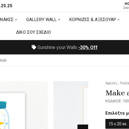
H
.25.25
ΙΝΑΚΕΣ
GALLERY WALL
ΚΟΡΝΙΖΕΣ & ΑΞΕΣΟΥΑΡ
Σπί
ΙΝΑΚΕΣ
GALLERY WALL
ΚΟΡΝΙΖΕΣ & ΑΞΕΣΟΥΑΡ
ΔΙΚΟ ΣΟΥ ΣΧΕΔΙΟ
ΔΙΚΟ ΣΟΥ ΣΧΕΔΙΟ
Sunshine your Walls
-30%
Off
Wish
Αφίσες - Poste
Make 
ΚΩΔΙΚΟΣ: 100
Επιλέξτε μ
15 x 20 εκ.