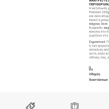
ΑΝΑΤΡΕΞΤΕ 
ΠΕΡΙΘΩΡΙΩΝ,
H εκτύπωση γ
Premium 230g
και λεία επιφ
λευκό ή μαύρ
πάχους 3cm
.
διαφανές
ακρ
εύκολα στο π
γυρίζουν στο 
Σημαντικό
: 
ή των φορητών
απόκλιση απ
αυτό, καλό ε
οθόνης σας, 
Οδηγός
διαστάσεων