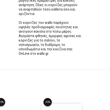
μαγνητικές κρεμάστρες για εύκολη
ανάρτηση. Όλες οι κορνίζες μπορούν
να αναρτηθούν τόσο κάθετα όσο και
οριζόντια.
Οι κορνίζες του walls παρέχουν
υψηλές προδιαγραφές ποιότητας και
ανοίγουν εύκολα στο πίσω μέρος.
Αγοράστε φθηνές, όμορφες αφίσες και
κορνίζες για το σαλόνι, το
νηπιαγωγείο, το διάδρομο, το
υπνοδωμάτιο και την κουζίνα σας
OnLine στο walls.gr.
30%
-30%
-30%