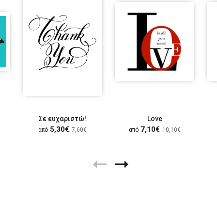
Σε ευχαριστώ!
Love
5,30€
7,10€
από
7,60€
από
10,10€