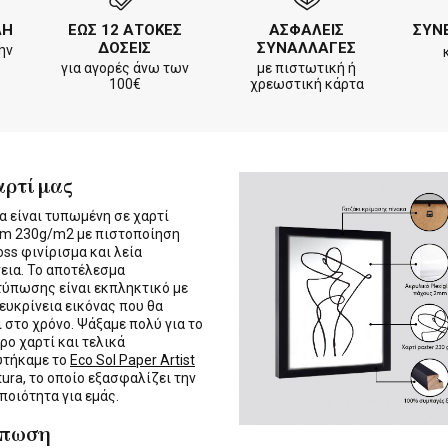
ΛΗ
ΕΩΣ 12 ΑΤΟΚΕΣ
ΑΣΦΑΛΕΙΣ
ΣΥΝ
ΔΟΣΕΙΣ
ΣΥΝΑΛΛΑΓΕΣ
ην
για αγορές άνω των
με πιστωτική ή
100€
χρεωστική κάρτα
αρτί μας
α είναι τυπωμένη σε χαρτί
m 230g/m2 με πιστοποίηση
oss φινίρισμα και λεία
εια. Το αποτέλεσμα
τύπωσης είναι εκπληκτικό με
 ευκρίνεια εικόνας που θα
ι στο χρόνο. Ψάξαμε πολύ για το
ρο χαρτί και τελικά
υτήκαμε το
Eco Sol Paper Artist
tura, το οποίο εξασφαλίζει την
 ποιότητα για εμάς.
ύπωση