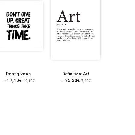
Don't give up
Definition: Art
Utte
7,10€
5,30€
7,10
από
10,10€
από
7,60€
από