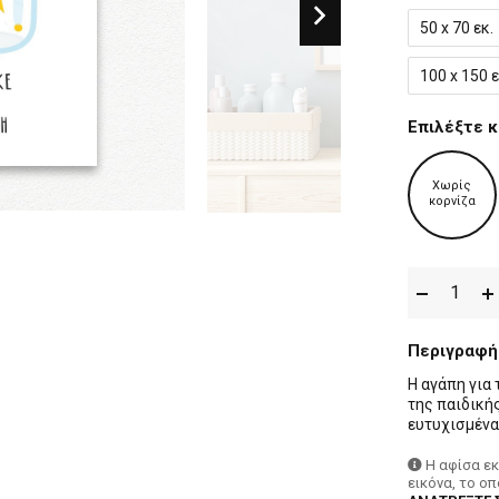
50 x 70 εκ.
100 x 150 ε
Επιλέξτε κ
Χωρίς
κορνίζα
Περιγραφή
Η αγάπη για 
της παιδικής
ευτυχισμένα
Η αφίσα ε
εικόνα, το ο