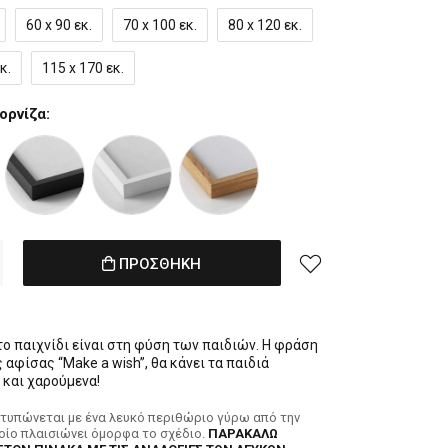
60 x 90 εκ.
70 x 100 εκ.
80 x 120 εκ.
κ.
115 x 170 εκ.
ορνίζα:
ΠΡΟΣΘΗΚΗ
το παιχνίδι είναι στη φύση των παιδιών. Η φράση
 αφίσας “Make a wish”, θα κάνει τα παιδιά
 και χαρούμενα!
κτυπώνεται με ένα λευκό περιθώριο γύρω από την
ποίο πλαισιώνει όμορφα το σχέδιο.
ΠΑΡΑΚΑΛΩ