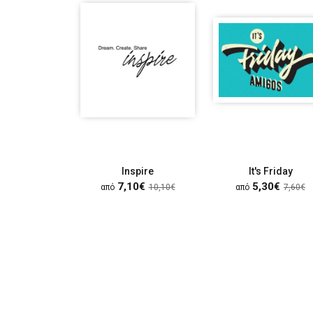
Inspire
It's Friday
7,10€
5,30€
από
10,10€
από
7,60€