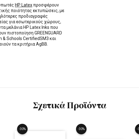
τυπωτές
HP Latex
προσφέρουν
τικής ποιότητας εκτυπώσεις, με
ηλότερες προδιαγραφές
ίας για εσωτερικούς χώρους,
στα μελάνια HP Latex Inks που
τουν πιστοποίηση GREENGUARD
n & Schools CertifiedSM3 και
οιούν τα κριτήρια AgBB.
Σχετικά Προϊόντα
-30%
-30%
-