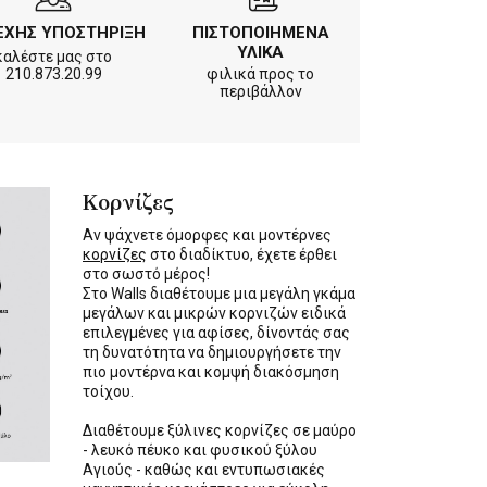
ΕΧΗΣ ΥΠΟΣΤΗΡΙΞΗ
ΠΙΣΤΟΠΟΙΗΜΕΝΑ
ΥΛΙΚΑ
καλέστε μας στο
210.873.20.99
φιλικά προς το
περιβάλλον
Κορνίζες
Αν ψάχνετε όμορφες και μοντέρνες
κορνίζες
στο διαδίκτυο, έχετε έρθει
στο σωστό μέρος!
Στο Walls διαθέτουμε μια μεγάλη γκάμα
μεγάλων και μικρών κορνιζών ειδικά
επιλεγμένες για αφίσες, δίνοντάς σας
τη δυνατότητα να δημιουργήσετε την
πιο μοντέρνα και κομψή διακόσμηση
τοίχου.
Διαθέτουμε ξύλινες κορνίζες σε μαύρο
- λευκό πέυκο και φυσικού ξύλου
Αγιούς - καθώς και εντυπωσιακές