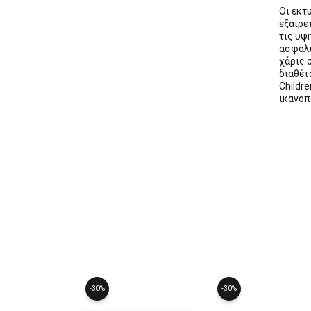
Οι εκ
εξαιρε
τις υψ
ασφαλε
χάρις 
διαθέ
Childre
ικανοπ
-30%
-30%