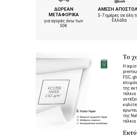
ΔΩΡΕΑΝ
ΑΜΕΣΗ ΑΠΟΣΤΟ
ΜΕΤΑΦΟΡΙΚΑ
5-7 ημέρες σε όλη τ
Ελλάδα
για αγορές άνω των
50€
Το χ
Η αφίσ
premiu
FSC, gl
επιφάν
της εκ
τέλεια
αντέξε
καλύτε
ερωτε
της Na
τέλεια
Εκτ