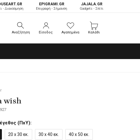
OUSEART.GR
ΕPIGRAMI.GR
JAJALA.GR
τι - Διακόσμηση
Επιγραφή - Σήμανση
Gadgets - Σπίτι
Αναζήτηση
Είσοδος
Αγαπημένα
Καλάθι
Αναζήτηση
Είσοδος
Αγαπημένα
Καλάθι
r
a wish
927
έγεθος (ΠxΥ):
20 x 30 εκ.
30 x 40 εκ.
40 x 50 εκ.