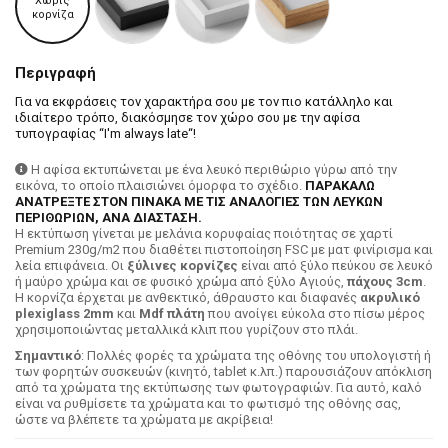
Χωρίς
κορνίζα
Περιγραφή
Για να εκφράσεις τον χαρακτήρα σου με τον πιο κατάλληλο και
ιδιαίτερο τρόπο, διακόσμησε τον χώρο σου με την αφίσα
τυπογραφίας “I'm always late“!
Η αφίσα εκτυπώνεται με ένα λευκό περιθώριο γύρω από την
εικόνα, το οποίο πλαισιώνει όμορφα το σχέδιο.
ΠΑΡΑΚΑΛΩ
ΑΝΑΤΡΕΞΤΕ ΣΤΟΝ ΠΙΝΑΚΑ ΜΕ ΤΙΣ ΑΝΑΛΟΓΙΕΣ ΤΩΝ ΛΕΥΚΩΝ
ΠΕΡΙΘΩΡΙΩΝ, ΑΝΑ ΔΙΑΣΤΑΣΗ.
H εκτύπωση γίνεται με μελάνια κορυφαίας ποιότητας σε χαρτί
Premium 230g/m2 που διαθέτει πιστοποίηση FSC με ματ φινίρισμα και
λεία επιφάνεια. Οι
ξύλινες κορνίζες
είναι από ξύλο πεύκου σε λευκό
ή μαύρο χρώμα και σε φυσικό χρώμα από ξύλο Αγιούς,
πάχους 3cm
.
Η κορνίζα έρχεται με ανθεκτικό, άθραυστο και διαφανές
ακρυλικό
plexiglass 2mm
και
Mdf πλάτη
που ανοίγει εύκολα στο πίσω μέρος
χρησιμοποιώντας μεταλλικά κλιπ που γυρίζουν στο πλάι.
Σημαντικό
: Πολλές φορές τα χρώματα της οθόνης του υπολογιστή ή
των φορητών συσκευών (κινητό, tablet κ.λπ.) παρουσιάζουν απόκλιση
από τα χρώματα της εκτύπωσης των φωτογραφιών. Για αυτό, καλό
είναι να ρυθμίσετε τα χρώματα και το φωτισμό της οθόνης σας,
ώστε να βλέπετε τα χρώματα με ακρίβεια!