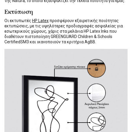
της Natura, το οποίο εξασφαλίζει την τέλεια ποιότητα για εμάς.
Εκτύπωση
Οι εκτυπωτές
HP Latex
προσφέρουν εξαιρετικής ποιότητας
εκτυπώσεις, με τις υψηλότερες προδιαγραφές ασφαλείας για
εσωτερικούς χώρους, χάρις στα μελάνια HP Latex Inks που
διαθέτουν πιστοποίηση GREENGUARD Children & Schools
CertifiedSM3 και ικανοποιούν τα κριτήρια AgBB.