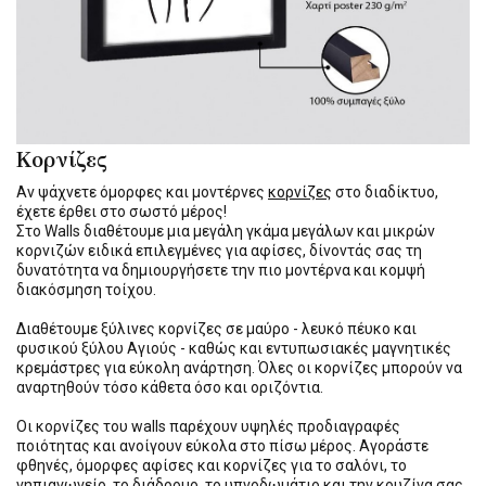
Κορνίζες
Αν ψάχνετε όμορφες και μοντέρνες
κορνίζες
στο διαδίκτυο,
έχετε έρθει στο σωστό μέρος!
Στο Walls διαθέτουμε μια μεγάλη γκάμα μεγάλων και μικρών
κορνιζών ειδικά επιλεγμένες για αφίσες, δίνοντάς σας τη
δυνατότητα να δημιουργήσετε την πιο μοντέρνα και κομψή
διακόσμηση τοίχου.
Διαθέτουμε ξύλινες κορνίζες σε μαύρο - λευκό πέυκο και
φυσικού ξύλου Αγιούς - καθώς και εντυπωσιακές μαγνητικές
κρεμάστρες για εύκολη ανάρτηση. Όλες οι κορνίζες μπορούν να
αναρτηθούν τόσο κάθετα όσο και οριζόντια.
Οι κορνίζες του walls παρέχουν υψηλές προδιαγραφές
ποιότητας και ανοίγουν εύκολα στο πίσω μέρος. Αγοράστε
φθηνές, όμορφες αφίσες και κορνίζες για το σαλόνι, το
νηπιαγωγείο, το διάδρομο, το υπνοδωμάτιο και την κουζίνα σας