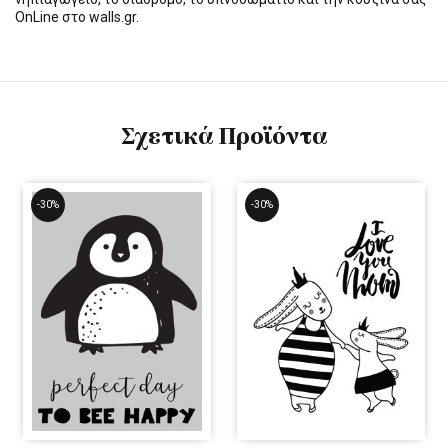
OnLine στο walls.gr.
Σχετικά Προϊόντα
-30%
-30%