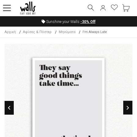
Sunshine your Walls
-30%
Off
Αρχική
Αφίσες & Πόστερ
Μηνύματα
I'm Always Late