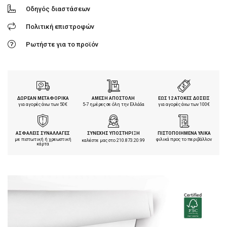
Οδηγός διαστάσεων
Πολιτική επιστροφών
Ρωτήστε για το προϊόν
ΔΩΡΕΑΝ ΜΕΤΑΦΟΡΙΚΑ
ΑΜΕΣΗ ΑΠΟΣΤΟΛΗ
ΕΩΣ 12 ΑΤΟΚΕΣ ΔΟΣΕΙΣ
για αγορές άνω των 50€
5-7 ημέρες σε όλη την Ελλάδα
για αγορές άνω των 100€
ΑΣΦΑΛΕΙΣ ΣΥΝΑΛΛΑΓΕΣ
ΣΥΝΕΧΗΣ ΥΠΟΣΤΗΡΙΞΗ
ΠΙΣΤΟΠΟΙΗΜΕΝΑ ΥΛΙΚΑ
με πιστωτική ή χρεωστική
φιλικά προς το περιβάλλον
καλέστε μας στο
210.873.20.99
κάρτα