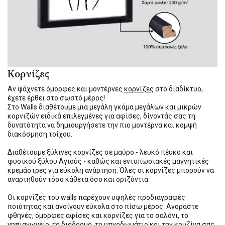
Κορνίζες
Αν ψάχνετε όμορφες και μοντέρνες
κορνίζες
στο διαδίκτυο,
έχετε έρθει στο σωστό μέρος!
Στο Walls διαθέτουμε μια μεγάλη γκάμα μεγάλων και μικρών
κορνιζών ειδικά επιλεγμένες για αφίσες, δίνοντάς σας τη
δυνατότητα να δημιουργήσετε την πιο μοντέρνα και κομψή
διακόσμηση τοίχου.
Διαθέτουμε ξύλινες κορνίζες σε μαύρο - λευκό πέυκο και
φυσικού ξύλου Αγιούς - καθώς και εντυπωσιακές μαγνητικές
κρεμάστρες για εύκολη ανάρτηση. Όλες οι κορνίζες μπορούν να
αναρτηθούν τόσο κάθετα όσο και οριζόντια.
Οι κορνίζες του walls παρέχουν υψηλές προδιαγραφές
ποιότητας και ανοίγουν εύκολα στο πίσω μέρος. Αγοράστε
φθηνές, όμορφες αφίσες και κορνίζες για το σαλόνι, το
νηπιαγωγείο, το διάδρομο, το υπνοδωμάτιο και την κουζίνα σας