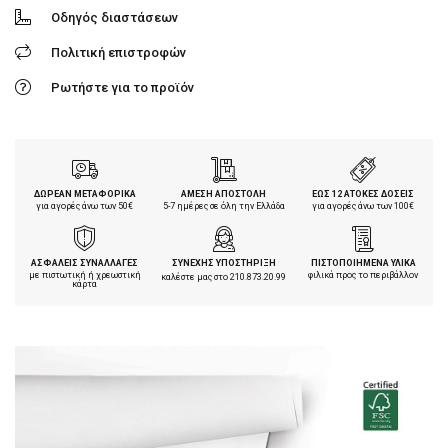
Οδηγός διαστάσεων
Πολιτική επιστροφών
Ρωτήστε για το προϊόν
ΔΩΡΕΑΝ ΜΕΤΑΦΟΡΙΚΑ
ΑΜΕΣΗ ΑΠΟΣΤΟΛΗ
ΕΩΣ 12 ΑΤΟΚΕΣ ΔΟΣΕΙΣ
για αγορές άνω των 50€
5-7 ημέρες σε όλη την Ελλάδα
για αγορές άνω των 100€
ΑΣΦΑΛΕΙΣ ΣΥΝΑΛΛΑΓΕΣ
ΣΥΝΕΧΗΣ ΥΠΟΣΤΗΡΙΞΗ
ΠΙΣΤΟΠΟΙΗΜΕΝΑ ΥΛΙΚΑ
με πιστωτική ή χρεωστική
φιλικά προς το περιβάλλον
καλέστε μας στο
210.873.20.99
κάρτα