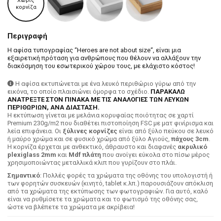
Χωρίς
κορνίζα
Περιγραφή
Η αφίσα τυπογραφίας “Heroes are not about size“, είναι μια
εξαιρετική πρόταση για ανθρώπους που θέλουν να αλλάξουν την
διακόσμηση του εσωτερικού χώρου τους, με ελάχιστο κόστος!
Η αφίσα εκτυπώνεται με ένα λευκό περιθώριο γύρω από την
εικόνα, το οποίο πλαισιώνει όμορφα το σχέδιο.
ΠΑΡΑΚΑΛΩ
ΑΝΑΤΡΕΞΤΕ ΣΤΟΝ ΠΙΝΑΚΑ ΜΕ ΤΙΣ ΑΝΑΛΟΓΙΕΣ ΤΩΝ ΛΕΥΚΩΝ
ΠΕΡΙΘΩΡΙΩΝ, ΑΝΑ ΔΙΑΣΤΑΣΗ.
H εκτύπωση γίνεται με μελάνια κορυφαίας ποιότητας σε χαρτί
Premium 230g/m2 που διαθέτει πιστοποίηση FSC με ματ φινίρισμα και
λεία επιφάνεια. Οι
ξύλινες κορνίζες
είναι από ξύλο πεύκου σε λευκό
ή μαύρο χρώμα και σε φυσικό χρώμα από ξύλο Αγιούς,
πάχους 3cm
.
Η κορνίζα έρχεται με ανθεκτικό, άθραυστο και διαφανές
ακρυλικό
plexiglass 2mm
και
Mdf πλάτη
που ανοίγει εύκολα στο πίσω μέρος
χρησιμοποιώντας μεταλλικά κλιπ που γυρίζουν στο πλάι.
Σημαντικό
: Πολλές φορές τα χρώματα της οθόνης του υπολογιστή ή
των φορητών συσκευών (κινητό, tablet κ.λπ.) παρουσιάζουν απόκλιση
από τα χρώματα της εκτύπωσης των φωτογραφιών. Για αυτό, καλό
είναι να ρυθμίσετε τα χρώματα και το φωτισμό της οθόνης σας,
ώστε να βλέπετε τα χρώματα με ακρίβεια!