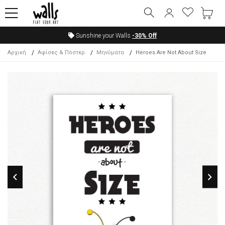
Sunshine your Walls
-30%
Off
Αρχική
Αφίσες & Πόστερ
Μηνύματα
Heroes Are Not About Size