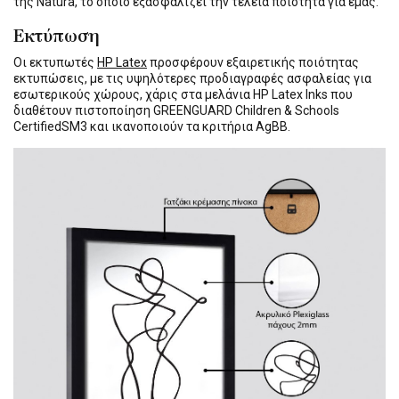
της Natura, το οποίο εξασφαλίζει την τέλεια ποιότητα για εμάς.
Εκτύπωση
Οι εκτυπωτές
HP Latex
προσφέρουν εξαιρετικής ποιότητας
εκτυπώσεις, με τις υψηλότερες προδιαγραφές ασφαλείας για
εσωτερικούς χώρους, χάρις στα μελάνια HP Latex Inks που
διαθέτουν πιστοποίηση GREENGUARD Children & Schools
CertifiedSM3 και ικανοποιούν τα κριτήρια AgBB.