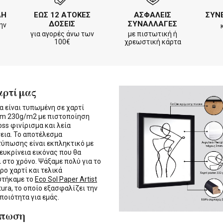
ΛΗ
ΕΩΣ 12 ΑΤΟΚΕΣ
ΑΣΦΑΛΕΙΣ
ΣΥΝ
ΔΟΣΕΙΣ
ΣΥΝΑΛΛΑΓΕΣ
ην
για αγορές άνω των
με πιστωτική ή
100€
χρεωστική κάρτα
αρτί μας
α είναι τυπωμένη σε χαρτί
m 230g/m2 με πιστοποίηση
oss φινίρισμα και λεία
εια. Το αποτέλεσμα
τύπωσης είναι εκπληκτικό με
 ευκρίνεια εικόνας που θα
ι στο χρόνο. Ψάξαμε πολύ για το
ρο χαρτί και τελικά
υτήκαμε το
Eco Sol Paper Artist
tura, το οποίο εξασφαλίζει την
 ποιότητα για εμάς.
ύπωση