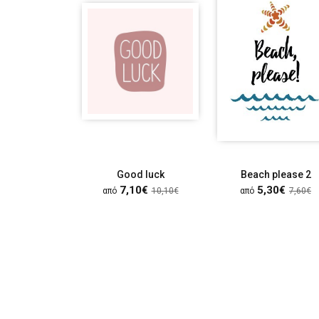
Good luck
Beach please 2
7,10€
5,30€
από
10,10€
από
7,60€