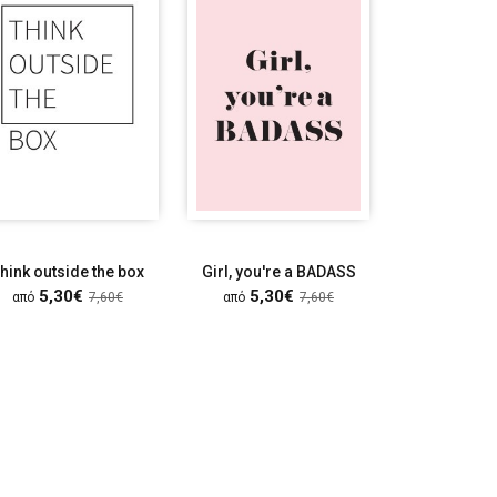
hink outside the box
Girl, you're a BADASS
Floral b
5,30€
5,30€
5,30
από
7,60€
από
7,60€
από