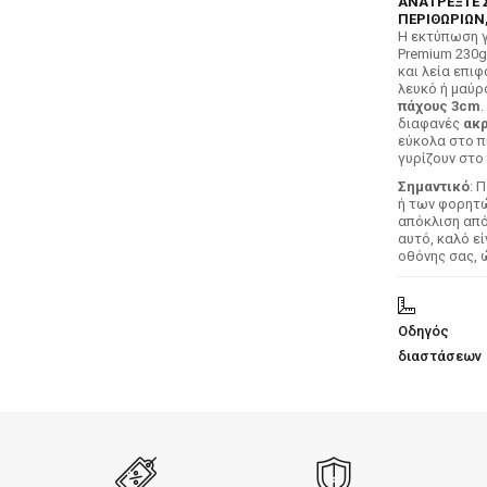
ΑΝΑΤΡΕΞΤΕ 
ΠΕΡΙΘΩΡΙΩΝ,
H εκτύπωση γ
Premium 230g
και λεία επιφ
λευκό ή μαύρ
πάχους 3cm
.
διαφανές
ακρ
εύκολα στο π
γυρίζουν στο 
Σημαντικό
: 
ή των φορητών
απόκλιση απ
αυτό, καλό ε
οθόνης σας, 
Οδηγός
διαστάσεων