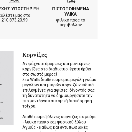
ΕΧΗΣ ΥΠΟΣΤΗΡΙΞΗ
ΠΙΣΤΟΠΟΙΗΜΕΝΑ
ΥΛΙΚΑ
καλέστε μας στο
210.873.20.99
φιλικά προς το
περιβάλλον
Κορνίζες
Αν ψάχνετε όμορφες και μοντέρνες
κορνίζες
στο διαδίκτυο, έχετε έρθει
στο σωστό μέρος!
Στο Walls διαθέτουμε μια μεγάλη γκάμα
μεγάλων και μικρών κορνιζών ειδικά
επιλεγμένες για αφίσες, δίνοντάς σας
τη δυνατότητα να δημιουργήσετε την
πιο μοντέρνα και κομψή διακόσμηση
τοίχου.
Διαθέτουμε ξύλινες κορνίζες σε μαύρο
- λευκό πέυκο και φυσικού ξύλου
Αγιούς - καθώς και εντυπωσιακές