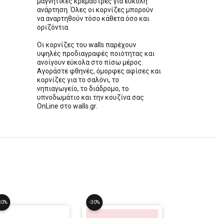
μαγνητικές κρεμάστρες για εύκολη
ανάρτηση. Όλες οι κορνίζες μπορούν
να αναρτηθούν τόσο κάθετα όσο και
οριζόντια.
Οι κορνίζες του walls παρέχουν
υψηλές προδιαγραφές ποιότητας και
ανοίγουν εύκολα στο πίσω μέρος.
Αγοράστε φθηνές, όμορφες αφίσες και
κορνίζες για το σαλόνι, το
νηπιαγωγείο, το διάδρομο, το
υπνοδωμάτιο και την κουζίνα σας
OnLine στο walls.gr.
30%
-30%
-30%