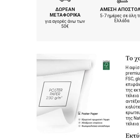
ΔΩΡΕΑΝ
ΑΜΕΣΗ ΑΠΟΣΤΟ
ΜΕΤΑΦΟΡΙΚΑ
5-7 ημέρες σε όλη τ
Ελλάδα
για αγορές άνω των
50€
Το χ
Η αφίσ
premiu
FSC, gl
επιφάν
της εκ
τέλεια
αντέξε
καλύτε
ερωτε
της Na
τέλεια
Εκτ