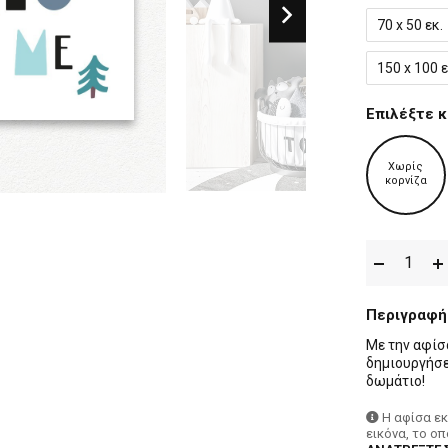
70 x 50 εκ.
150 x 100 ε
Επιλέξτε κ
Χωρίς
κορνίζα
Περιγραφή
Με την αφίσ
δημιουργήσε
δωμάτιο!
Η αφίσα ε
εικόνα, το ο