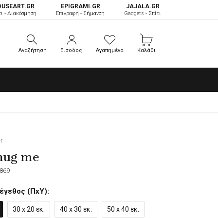
OUSEART.GR
ΕPIGRAMI.GR
JAJALA.GR
τι - Διακόσμηση
Επιγραφή - Σήμανση
Gadgets - Σπίτι
Αναζήτηση
Είσοδος
Αγαπημένα
Καλάθι
Αναζήτηση
Είσοδος
Αγαπημένα
Καλάθι
r
hug me
869
έγεθος (ΠxΥ):
30 x 20 εκ.
40 x 30 εκ.
50 x 40 εκ.