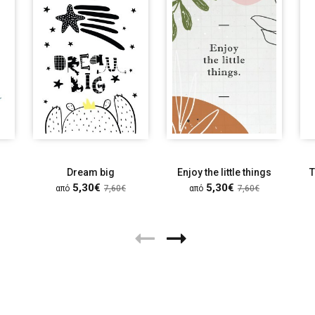
Dream big
Enjoy the little things
T
5,30€
5,30€
από
7,60€
από
7,60€