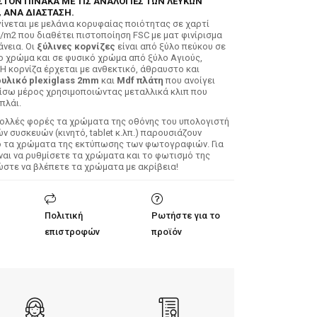
ΣΤΟΝ ΠΙΝΑΚΑ ΜΕ ΤΙΣ ΑΝΑΛΟΓΙΕΣ ΤΩΝ ΛΕΥΚΩΝ
 ΑΝΑ ΔΙΑΣΤΑΣΗ.
ίνεται με μελάνια κορυφαίας ποιότητας σε χαρτί
/m2 που διαθέτει πιστοποίηση FSC με ματ φινίρισμα
άνεια. Οι
ξύλινες κορνίζες
είναι από ξύλο πεύκου σε
ο χρώμα και σε φυσικό χρώμα από ξύλο Αγιούς,
 Η κορνίζα έρχεται με ανθεκτικό, άθραυστο και
υλικό plexiglass 2mm
και
Mdf πλάτη
που ανοίγει
ίσω μέρος χρησιμοποιώντας μεταλλικά κλιπ που
πλάι.
Πολλές φορές τα χρώματα της οθόνης του υπολογιστή
 συσκευών (κινητό, tablet κ.λπ.) παρουσιάζουν
ό τα χρώματα της εκτύπωσης των φωτογραφιών. Για
ίναι να ρυθμίσετε τα χρώματα και το φωτισμό της
ώστε να βλέπετε τα χρώματα με ακρίβεια!
Πολιτική
Ρωτήστε για το
επιστροφών
προϊόν