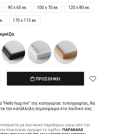
90 x 60 εκ.
100 x 70 εκ.
120 x 80 εκ.
κ.
170 x 115 εκ.
ορνίζα:
ΠΡΟΣΘΗΚΗ
α “Hello hug me“ της κατηγορίας τυπογραφίας, θα
τε την κατάλληλη ατμόσφαιρα στο παιδικό σας
κτυπώνεται με ένα λευκό περιθώριο γύρω από την
ποίο πλαισιώνει όμορφα το σχέδιο.
ΠΑΡΑΚΑΛΩ