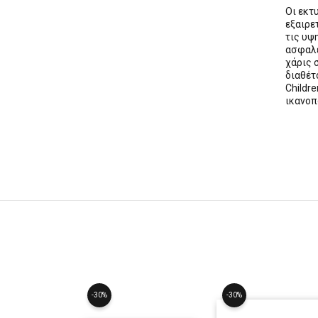
Οι εκ
εξαιρε
τις υψ
ασφαλε
χάρις 
διαθέ
Childre
ικανοπ
-30%
-30%