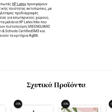
τυπωτές
HP Latex
προσφέρουν
τικής ποιότητας εκτυπώσεις, με
ηλότερες προδιαγραφές
ίας για εσωτερικούς χώρους,
στα μελάνια HP Latex Inks που
τουν πιστοποίηση GREENGUARD
n & Schools CertifiedSM3 και
οιούν τα κριτήρια AgBB.
Σχετικά Προϊόντα
-30%
-30%
-