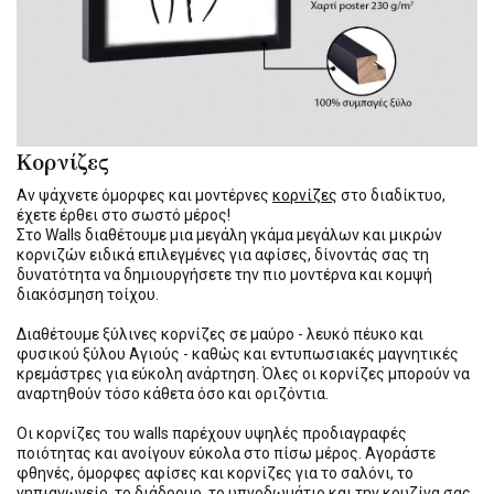
Κορνίζες
Αν ψάχνετε όμορφες και μοντέρνες
κορνίζες
στο διαδίκτυο,
έχετε έρθει στο σωστό μέρος!
Στο Walls διαθέτουμε μια μεγάλη γκάμα μεγάλων και μικρών
κορνιζών ειδικά επιλεγμένες για αφίσες, δίνοντάς σας τη
δυνατότητα να δημιουργήσετε την πιο μοντέρνα και κομψή
διακόσμηση τοίχου.
Διαθέτουμε ξύλινες κορνίζες σε μαύρο - λευκό πέυκο και
φυσικού ξύλου Αγιούς - καθώς και εντυπωσιακές μαγνητικές
κρεμάστρες για εύκολη ανάρτηση. Όλες οι κορνίζες μπορούν να
αναρτηθούν τόσο κάθετα όσο και οριζόντια.
Οι κορνίζες του walls παρέχουν υψηλές προδιαγραφές
ποιότητας και ανοίγουν εύκολα στο πίσω μέρος. Αγοράστε
φθηνές, όμορφες αφίσες και κορνίζες για το σαλόνι, το
νηπιαγωγείο, το διάδρομο, το υπνοδωμάτιο και την κουζίνα σας