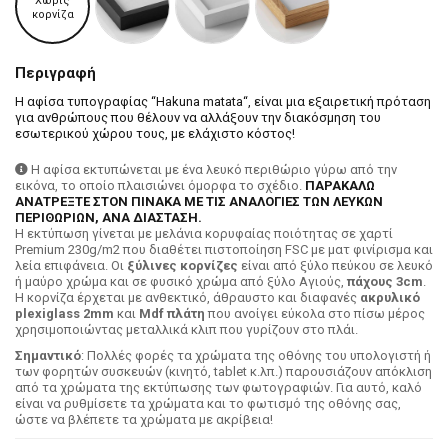
Χωρίς
κορνίζα
Περιγραφή
Η αφίσα τυπογραφίας “Hakuna matata“, είναι μια εξαιρετική πρόταση
για ανθρώπους που θέλουν να αλλάξουν την διακόσμηση του
εσωτερικού χώρου τους, με ελάχιστο κόστος!
Η αφίσα εκτυπώνεται με ένα λευκό περιθώριο γύρω από την
εικόνα, το οποίο πλαισιώνει όμορφα το σχέδιο.
ΠΑΡΑΚΑΛΩ
ΑΝΑΤΡΕΞΤΕ ΣΤΟΝ ΠΙΝΑΚΑ ΜΕ ΤΙΣ ΑΝΑΛΟΓΙΕΣ ΤΩΝ ΛΕΥΚΩΝ
ΠΕΡΙΘΩΡΙΩΝ, ΑΝΑ ΔΙΑΣΤΑΣΗ.
H εκτύπωση γίνεται με μελάνια κορυφαίας ποιότητας σε χαρτί
Premium 230g/m2 που διαθέτει πιστοποίηση FSC με ματ φινίρισμα και
λεία επιφάνεια. Οι
ξύλινες κορνίζες
είναι από ξύλο πεύκου σε λευκό
ή μαύρο χρώμα και σε φυσικό χρώμα από ξύλο Αγιούς,
πάχους 3cm
.
Η κορνίζα έρχεται με ανθεκτικό, άθραυστο και διαφανές
ακρυλικό
plexiglass 2mm
και
Mdf πλάτη
που ανοίγει εύκολα στο πίσω μέρος
χρησιμοποιώντας μεταλλικά κλιπ που γυρίζουν στο πλάι.
Σημαντικό
: Πολλές φορές τα χρώματα της οθόνης του υπολογιστή ή
των φορητών συσκευών (κινητό, tablet κ.λπ.) παρουσιάζουν απόκλιση
από τα χρώματα της εκτύπωσης των φωτογραφιών. Για αυτό, καλό
είναι να ρυθμίσετε τα χρώματα και το φωτισμό της οθόνης σας,
ώστε να βλέπετε τα χρώματα με ακρίβεια!