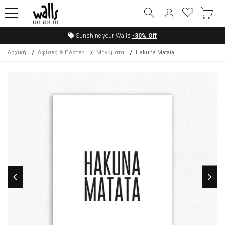
Sunshine your Walls
-30%
Off
Αρχική
Αφίσες & Πόστερ
Μηνύματα
Hakuna Matata