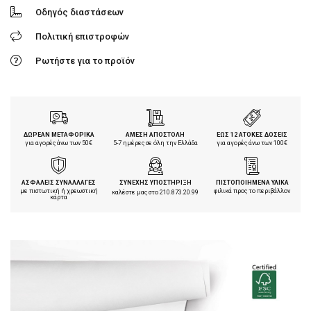
Οδηγός διαστάσεων
Πολιτική επιστροφών
Ρωτήστε για το προϊόν
ΔΩΡΕΑΝ ΜΕΤΑΦΟΡΙΚΑ
ΑΜΕΣΗ ΑΠΟΣΤΟΛΗ
ΕΩΣ 12 ΑΤΟΚΕΣ ΔΟΣΕΙΣ
για αγορές άνω των 50€
5-7 ημέρες σε όλη την Ελλάδα
για αγορές άνω των 100€
ΑΣΦΑΛΕΙΣ ΣΥΝΑΛΛΑΓΕΣ
ΣΥΝΕΧΗΣ ΥΠΟΣΤΗΡΙΞΗ
ΠΙΣΤΟΠΟΙΗΜΕΝΑ ΥΛΙΚΑ
με πιστωτική ή χρεωστική
φιλικά προς το περιβάλλον
καλέστε μας στο
210.873.20.99
κάρτα