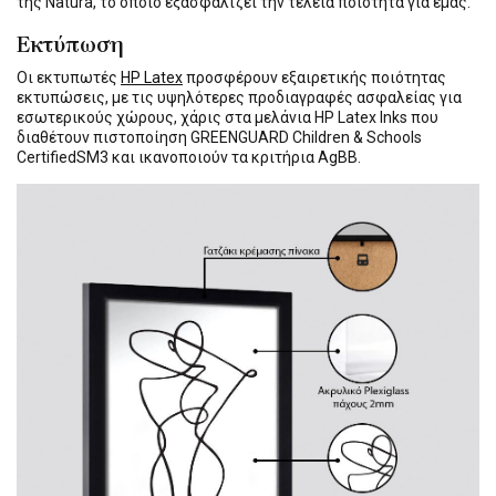
της Natura, το οποίο εξασφαλίζει την τέλεια ποιότητα για εμάς.
Εκτύπωση
Οι εκτυπωτές
HP Latex
προσφέρουν εξαιρετικής ποιότητας
εκτυπώσεις, με τις υψηλότερες προδιαγραφές ασφαλείας για
εσωτερικούς χώρους, χάρις στα μελάνια HP Latex Inks που
διαθέτουν πιστοποίηση GREENGUARD Children & Schools
CertifiedSM3 και ικανοποιούν τα κριτήρια AgBB.