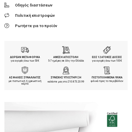
Οδηγός διαστάσεων
Πολιτική επιστροφών
Ρωτήστε για το προϊόν
ΔΩΡΕΑΝ ΜΕΤΑΦΟΡΙΚΑ
ΑΜΕΣΗ ΑΠΟΣΤΟΛΗ
ΕΩΣ 12 ΑΤΟΚΕΣ ΔΟΣΕΙΣ
για αγορές άνω των 50€
5-7 ημέρες σε όλη την Ελλάδα
για αγορές άνω των 100€
ΑΣΦΑΛΕΙΣ ΣΥΝΑΛΛΑΓΕΣ
ΣΥΝΕΧΗΣ ΥΠΟΣΤΗΡΙΞΗ
ΠΙΣΤΟΠΟΙΗΜΕΝΑ ΥΛΙΚΑ
με πιστωτική ή χρεωστική
φιλικά προς το περιβάλλον
καλέστε μας στο
210.873.20.99
κάρτα