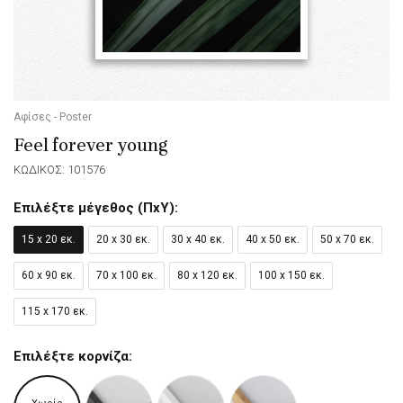
Αφίσες - Poster
Feel forever young
ΚΩΔΙΚΟΣ: 101576
Επιλέξτε μέγεθος (ΠxΥ):
15 x 20 εκ.
20 x 30 εκ.
30 x 40 εκ.
40 x 50 εκ.
50 x 70 εκ.
60 x 90 εκ.
70 x 100 εκ.
80 x 120 εκ.
100 x 150 εκ.
115 x 170 εκ.
Επιλέξτε κορνίζα: