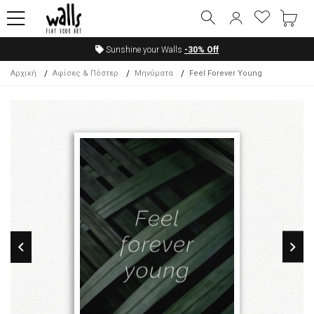
Sunshine your Walls
-30%
Off
Αρχική
Αφίσες & Πόστερ
Μηνύματα
Feel Forever Young