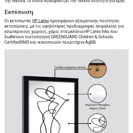
της Natura, το οποίο εξασφαλίζει την τέλεια ποιότητα για εμάς.
Εκτύπωση
Οι εκτυπωτές
HP Latex
προσφέρουν εξαιρετικής ποιότητας
εκτυπώσεις, με τις υψηλότερες προδιαγραφές ασφαλείας για
εσωτερικούς χώρους, χάρις στα μελάνια HP Latex Inks που
διαθέτουν πιστοποίηση GREENGUARD Children & Schools
CertifiedSM3 και ικανοποιούν τα κριτήρια AgBB.