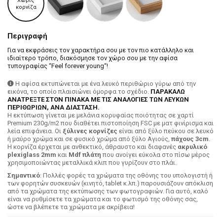
Χωρίς
κορνίζα
Περιγραφή
Για να εκφράσεις τον χαρακτήρα σου με τον πιο κατάλληλο και
ιδιαίτερο τρόπο, διακόσμησε τον χώρο σου με την αφίσα
τυπογραφίας “Feel forever young“!
Η αφίσα εκτυπώνεται με ένα λευκό περιθώριο γύρω από την
εικόνα, το οποίο πλαισιώνει όμορφα το σχέδιο.
ΠΑΡΑΚΑΛΩ
ΑΝΑΤΡΕΞΤΕ ΣΤΟΝ ΠΙΝΑΚΑ ΜΕ ΤΙΣ ΑΝΑΛΟΓΙΕΣ ΤΩΝ ΛΕΥΚΩΝ
ΠΕΡΙΘΩΡΙΩΝ, ΑΝΑ ΔΙΑΣΤΑΣΗ.
H εκτύπωση γίνεται με μελάνια κορυφαίας ποιότητας σε χαρτί
Premium 230g/m2 που διαθέτει πιστοποίηση FSC με ματ φινίρισμα και
λεία επιφάνεια. Οι
ξύλινες κορνίζες
είναι από ξύλο πεύκου σε λευκό
ή μαύρο χρώμα και σε φυσικό χρώμα από ξύλο Αγιούς,
πάχους 3cm
.
Η κορνίζα έρχεται με ανθεκτικό, άθραυστο και διαφανές
ακρυλικό
plexiglass 2mm
και
Mdf πλάτη
που ανοίγει εύκολα στο πίσω μέρος
χρησιμοποιώντας μεταλλικά κλιπ που γυρίζουν στο πλάι.
Σημαντικό
: Πολλές φορές τα χρώματα της οθόνης του υπολογιστή ή
των φορητών συσκευών (κινητό, tablet κ.λπ.) παρουσιάζουν απόκλιση
από τα χρώματα της εκτύπωσης των φωτογραφιών. Για αυτό, καλό
είναι να ρυθμίσετε τα χρώματα και το φωτισμό της οθόνης σας,
ώστε να βλέπετε τα χρώματα με ακρίβεια!