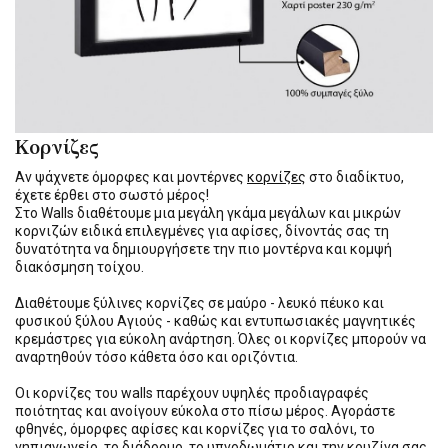
Κορνίζες
Αν ψάχνετε όμορφες και μοντέρνες
κορνίζες
στο διαδίκτυο,
έχετε έρθει στο σωστό μέρος!
Στο Walls διαθέτουμε μια μεγάλη γκάμα μεγάλων και μικρών
κορνιζών ειδικά επιλεγμένες για αφίσες, δίνοντάς σας τη
δυνατότητα να δημιουργήσετε την πιο μοντέρνα και κομψή
διακόσμηση τοίχου.
Διαθέτουμε ξύλινες κορνίζες σε μαύρο - λευκό πέυκο και
φυσικού ξύλου Αγιούς - καθώς και εντυπωσιακές μαγνητικές
κρεμάστρες για εύκολη ανάρτηση. Όλες οι κορνίζες μπορούν να
αναρτηθούν τόσο κάθετα όσο και οριζόντια.
Οι κορνίζες του walls παρέχουν υψηλές προδιαγραφές
ποιότητας και ανοίγουν εύκολα στο πίσω μέρος. Αγοράστε
φθηνές, όμορφες αφίσες και κορνίζες για το σαλόνι, το
νηπιαγωγείο, το διάδρομο, το υπνοδωμάτιο και την κουζίνα σας