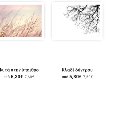
Φυτά στην ύπαιθρο
Κλαδί δέντρου
Φύλλο χρυσ
5,30€
5,30€
5,30
από
7,60€
από
7,60€
από