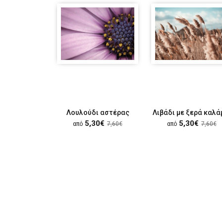
Λουλούδι αστέρας
Λιβάδι με ξερά καλά
5,30€
5,30€
από
7,60€
από
7,60€