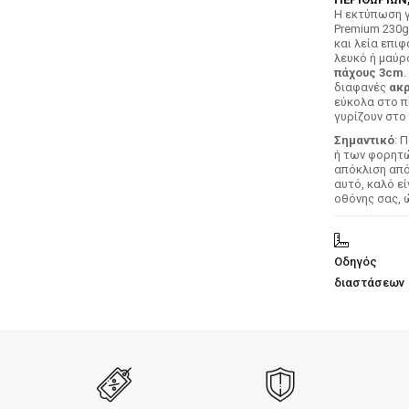
H εκτύπωση γ
Premium 230g
και λεία επιφ
λευκό ή μαύρ
πάχους 3cm
.
διαφανές
ακρ
εύκολα στο π
γυρίζουν στο 
Σημαντικό
: 
ή των φορητών
απόκλιση απ
αυτό, καλό ε
οθόνης σας, 
Οδηγός
διαστάσεων