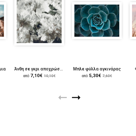
μια
Άνθη σε γκρι αποχρώσεις
Μπλε φύλλα αγκινάρας
7,10€
5,30€
από
10,10€
από
7,60€