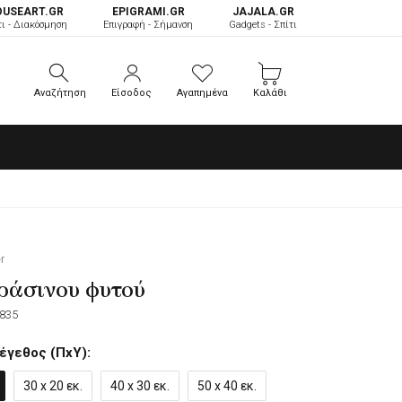
OUSEART.GR
ΕPIGRAMI.GR
JAJALA.GR
τι - Διακόσμηση
Επιγραφή - Σήμανση
Gadgets - Σπίτι
Αναζήτηση
Είσοδος
Αγαπημένα
Καλάθι
Αναζήτηση
Είσοδος
Αγαπημένα
Καλάθι
r
ράσινου φυτού
835
έγεθος (ΠxΥ):
30 x 20 εκ.
40 x 30 εκ.
50 x 40 εκ.