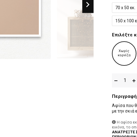
70 x 50 εκ.
150 x 100 ε
Επιλέξτε κ
Χωρίς
κορνίζα
Περιγραφή
Αφίσα που θ
με την σκιά 
Η αφίσα ε
εικόνα, το ο
ΑΝΑΤΡΕΞΤΕ 
ΠΕΡΙΘΩΡΙΩΝ,