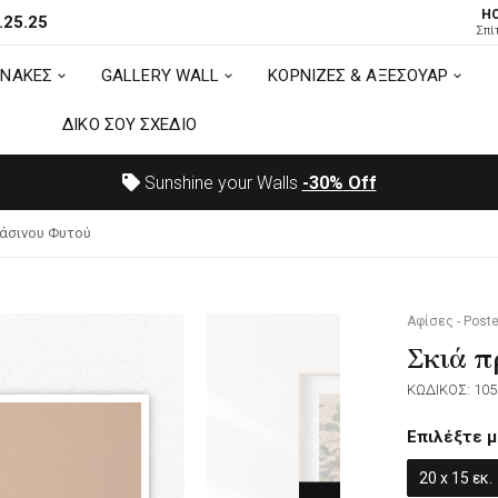
H
.25.25
ΙΝΑΚΕΣ
GALLERY WALL
ΚΟΡΝΙΖΕΣ & ΑΞΕΣΟΥΑΡ
Σπί
ΙΝΑΚΕΣ
GALLERY WALL
ΚΟΡΝΙΖΕΣ & ΑΞΕΣΟΥΑΡ
ΔΙΚΟ ΣΟΥ ΣΧΕΔΙΟ
ΔΙΚΟ ΣΟΥ ΣΧΕΔΙΟ
Sunshine your Walls
-30%
Off
άσινου Φυτού
Αφίσες - Poste
Σκιά π
ΚΩΔΙΚΟΣ: 105
Επιλέξτε μ
20 x 15 εκ.