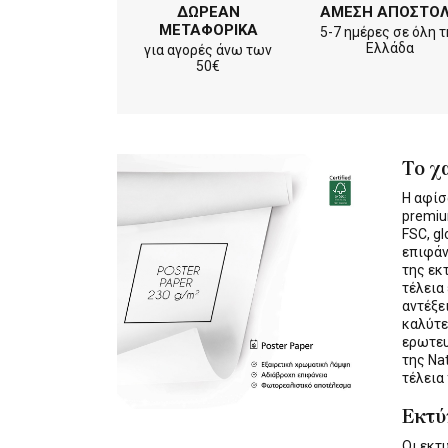
ΔΩΡΕΑΝ
ΑΜΕΣΗ ΑΠΟΣΤΟ
ΜΕΤΑΦΟΡΙΚΑ
5-7 ημέρες σε όλη τ
Ελλάδα
για αγορές άνω των
50€
Το χ
Η αφίσ
premiu
FSC, gl
επιφάν
της εκ
τέλεια
αντέξε
καλύτε
ερωτε
της Na
τέλεια
Εκτ
Οι εκ