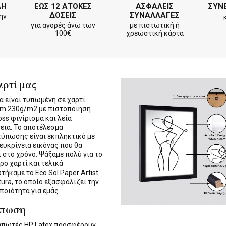
ΛΗ
ΕΩΣ 12 ΑΤΟΚΕΣ
ΑΣΦΑΛΕΙΣ
ΣΥΝ
ΔΟΣΕΙΣ
ΣΥΝΑΛΛΑΓΕΣ
ην
για αγορές άνω των
με πιστωτική ή
100€
χρεωστική κάρτα
αρτί μας
α είναι τυπωμένη σε χαρτί
m 230g/m2 με πιστοποίηση
oss φινίρισμα και λεία
εια. Το αποτέλεσμα
τύπωσης είναι εκπληκτικό με
 ευκρίνεια εικόνας που θα
ι στο χρόνο. Ψάξαμε πολύ για το
ρο χαρτί και τελικά
υτήκαμε το
Eco Sol Paper Artist
tura, το οποίο εξασφαλίζει την
 ποιότητα για εμάς.
ύπωση
τυπωτές
HP Latex
προσφέρουν