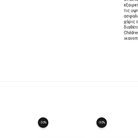
εξαιρε
τις υψ
ασφαλε
χάρις 
διαθέ
Childre
ικανοπ
-30%
-30%