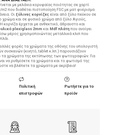
ίνεται με μελάνια κορυφαίας ποιότητας σε χαρτί
/m2 που διαθέτει πιστοποίηση FSC με ματ φινίρισμα
άνεια. Οι
ξύλινες κορνίζες
είναι από ξύλο πεύκου σε
ο χρώμα και σε φυσικό χρώμα από ξύλο Αγιούς,
 Η κορνίζα έρχεται με ανθεκτικό, άθραυστο και
υλικό plexiglass 2mm
και
Mdf πλάτη
που ανοίγει
ίσω μέρος χρησιμοποιώντας μεταλλικά κλιπ που
πλάι.
Πολλές φορές τα χρώματα της οθόνης του υπολογιστή
 συσκευών (κινητό, tablet κ.λπ.) παρουσιάζουν
ό τα χρώματα της εκτύπωσης των φωτογραφιών. Για
ίναι να ρυθμίσετε τα χρώματα και το φωτισμό της
ώστε να βλέπετε τα χρώματα με ακρίβεια!
Πολιτική
Ρωτήστε για το
επιστροφών
προϊόν