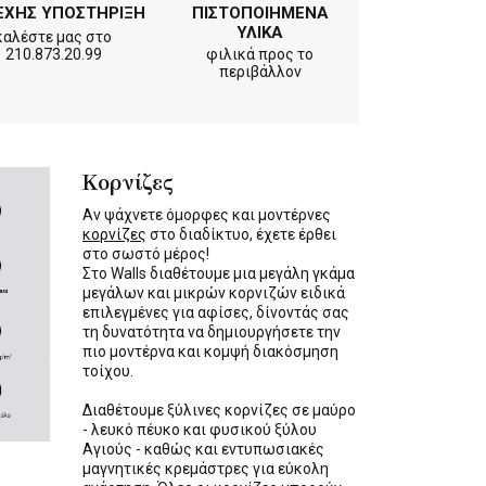
ΕΧΗΣ ΥΠΟΣΤΗΡΙΞΗ
ΠΙΣΤΟΠΟΙΗΜΕΝΑ
ΥΛΙΚΑ
καλέστε μας στο
210.873.20.99
φιλικά προς το
περιβάλλον
Κορνίζες
Αν ψάχνετε όμορφες και μοντέρνες
κορνίζες
στο διαδίκτυο, έχετε έρθει
στο σωστό μέρος!
Στο Walls διαθέτουμε μια μεγάλη γκάμα
μεγάλων και μικρών κορνιζών ειδικά
επιλεγμένες για αφίσες, δίνοντάς σας
τη δυνατότητα να δημιουργήσετε την
πιο μοντέρνα και κομψή διακόσμηση
τοίχου.
Διαθέτουμε ξύλινες κορνίζες σε μαύρο
- λευκό πέυκο και φυσικού ξύλου
Αγιούς - καθώς και εντυπωσιακές
μαγνητικές κρεμάστρες για εύκολη