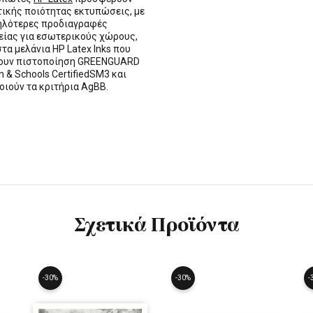
τικής ποιότητας εκτυπώσεις, με
ηλότερες προδιαγραφές
ίας για εσωτερικούς χώρους,
στα μελάνια HP Latex Inks που
τουν πιστοποίηση GREENGUARD
n & Schools CertifiedSM3 και
οιούν τα κριτήρια AgBB.
Σχετικά Προϊόντα
-30%
-30%
-