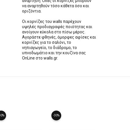
ανάρτηση. Όλες οι κορνίζες μπορούν
να αναρτηθούν τόσο κάθετα όσο και
οριζόντια.
Οι κορνίζες του walls παρέχουν
υψηλές προδιαγραφές ποιότητας και
ανοίγουν εύκολα στο πίσω μέρος.
Αγοράστε φθηνές, όμορφες αφίσες και
κορνίζες για το σαλόνι, το
νηπιαγωγείο, το διάδρομο, το
υπνοδωμάτιο και την κουζίνα σας
OnLine στο walls.gr.
30%
-30%
-30%