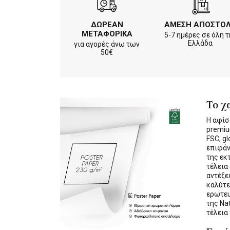
ΔΩΡΕΑΝ
ΑΜΕΣΗ ΑΠΟΣΤΟ
ΜΕΤΑΦΟΡΙΚΑ
5-7 ημέρες σε όλη τ
Ελλάδα
για αγορές άνω των
50€
Το χ
Η αφίσ
premiu
FSC, gl
επιφάν
της εκ
τέλεια
αντέξε
καλύτε
ερωτε
της Na
τέλεια