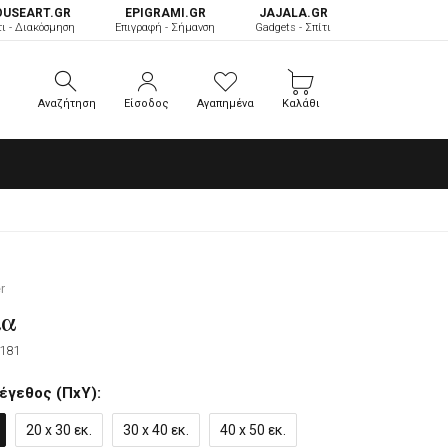
OUSEART.GR
ΕPIGRAMI.GR
JAJALA.GR
τι - Διακόσμηση
Επιγραφή - Σήμανση
Gadgets - Σπίτι
Αναζήτηση
Είσοδος
Αγαπημένα
Καλάθι
Αναζήτηση
Είσοδος
Αγαπημένα
Καλάθι
r
ια
181
έγεθος (ΠxΥ):
20 x 30 εκ.
30 x 40 εκ.
40 x 50 εκ.