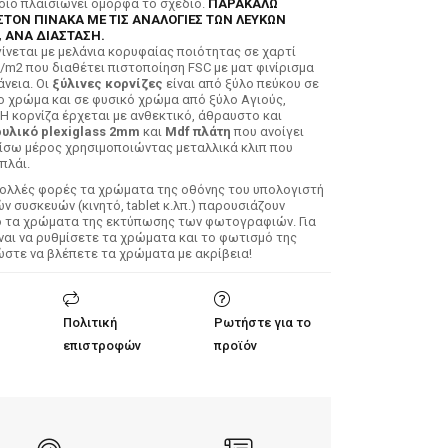
ποίο πλαισιώνει όμορφα το σχέδιο.
ΠΑΡΑΚΑΛΩ
ΣΤΟΝ ΠΙΝΑΚΑ ΜΕ ΤΙΣ ΑΝΑΛΟΓΙΕΣ ΤΩΝ ΛΕΥΚΩΝ
 ΑΝΑ ΔΙΑΣΤΑΣΗ.
ίνεται με μελάνια κορυφαίας ποιότητας σε χαρτί
/m2 που διαθέτει πιστοποίηση FSC με ματ φινίρισμα
άνεια. Οι
ξύλινες κορνίζες
είναι από ξύλο πεύκου σε
ο χρώμα και σε φυσικό χρώμα από ξύλο Αγιούς,
 Η κορνίζα έρχεται με ανθεκτικό, άθραυστο και
υλικό plexiglass 2mm
και
Mdf πλάτη
που ανοίγει
ίσω μέρος χρησιμοποιώντας μεταλλικά κλιπ που
πλάι.
Πολλές φορές τα χρώματα της οθόνης του υπολογιστή
 συσκευών (κινητό, tablet κ.λπ.) παρουσιάζουν
ό τα χρώματα της εκτύπωσης των φωτογραφιών. Για
ίναι να ρυθμίσετε τα χρώματα και το φωτισμό της
ώστε να βλέπετε τα χρώματα με ακρίβεια!
Πολιτική
Ρωτήστε για το
επιστροφών
προϊόν