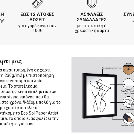
ΛΗ
ΕΩΣ 12 ΑΤΟΚΕΣ
ΑΣΦΑΛΕΙΣ
ΣΥΝ
ΔΟΣΕΙΣ
ΣΥΝΑΛΛΑΓΕΣ
ην
για αγορές άνω των
με πιστωτική ή
100€
χρεωστική κάρτα
αρτί μας
α είναι τυπωμένη σε χαρτί
m 230g/m2 με πιστοποίηση
oss φινίρισμα και λεία
εια. Το αποτέλεσμα
τύπωσης είναι εκπληκτικό με
 ευκρίνεια εικόνας που θα
ι στο χρόνο. Ψάξαμε πολύ για το
ρο χαρτί και τελικά
υτήκαμε το
Eco Sol Paper Artist
tura, το οποίο εξασφαλίζει την
 ποιότητα για εμάς.