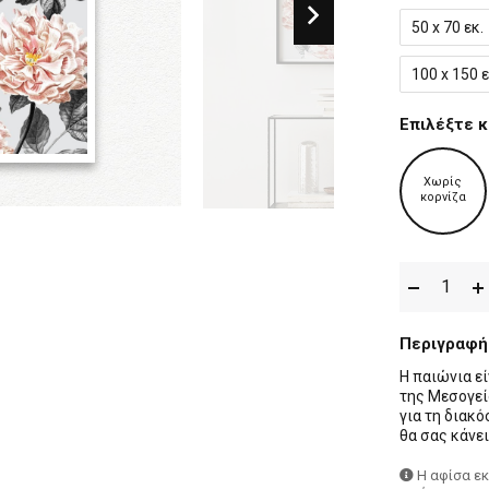
50 x 70 εκ.
100 x 150 ε
Επιλέξτε κ
Χωρίς
κορνίζα
Περιγραφή
Η παιώνια ε
της Μεσογείο
για τη διακ
θα σας κάνει
Η αφίσα ε