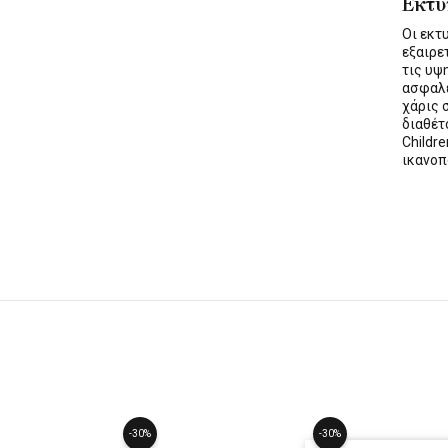
Εκτ
Οι εκ
εξαιρε
τις υψ
ασφαλε
χάρις 
διαθέ
Childre
ικανοπ
-30%
-30%