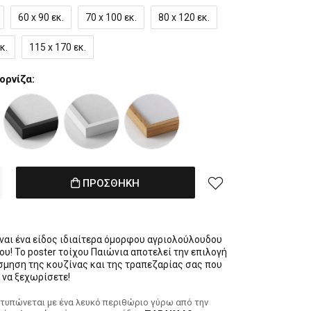
60 x 90 εκ.
70 x 100 εκ.
80 x 120 εκ.
κ.
115 x 170 εκ.
ορνίζα:
ΠΡΟΣΘΗΚΗ
ίναι ένα είδος ιδιαίτερα όμορφου αγριολούλουδου
υ! Το poster τοίχου Παιώνια αποτελεί την επιλογή
όσμηση της κουζίνας και της τραπεζαρίας σας που
 να ξεχωρίσετε!
κτυπώνεται με ένα λευκό περιθώριο γύρω από την