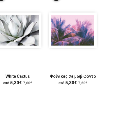
White Cactus
Φοίνικες σε μωβ φόντο
Είδη άγριω
5,30€
5,30€
5,30
από
7,60€
από
7,60€
από