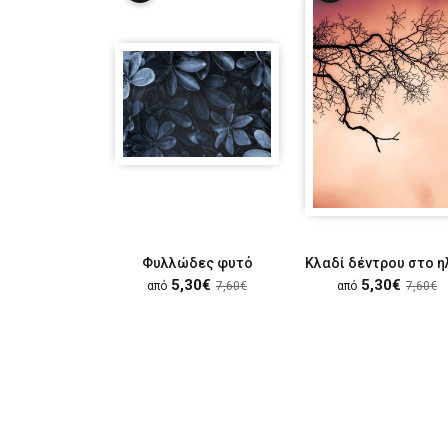
Φυλλώδες φυτό
5,30€
5,30€
από
7,60€
από
7,60€