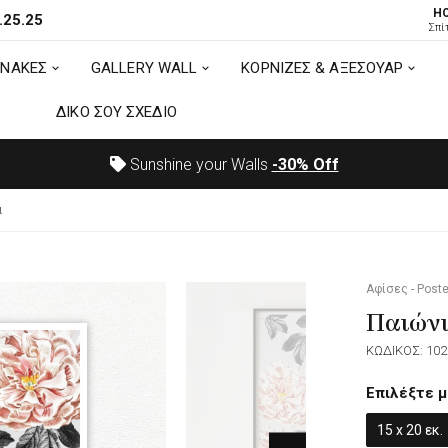
H
.25.25
ΙΝΑΚΕΣ
GALLERY WALL
ΚΟΡΝΙΖΕΣ & ΑΞΕΣΟΥΑΡ
Σπί
ΙΝΑΚΕΣ
GALLERY WALL
ΚΟΡΝΙΖΕΣ & ΑΞΕΣΟΥΑΡ
ΔΙΚΟ ΣΟΥ ΣΧΕΔΙΟ
ΔΙΚΟ ΣΟΥ ΣΧΕΔΙΟ
Sunshine your Walls
-30%
Off
α
Αφίσες - Poste
Παιών
ΚΩΔΙΚΟΣ: 102
Επιλέξτε μ
15 x 20 εκ.