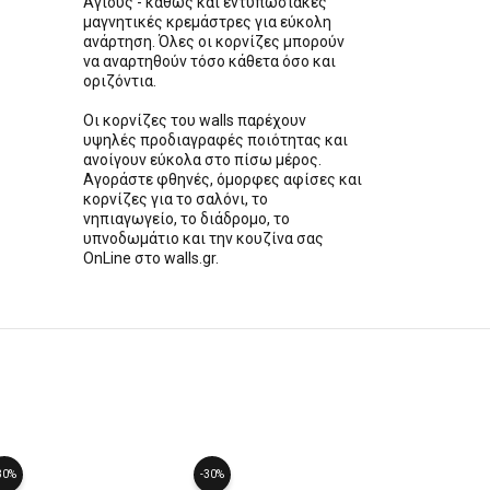
Αγιούς - καθώς και εντυπωσιακές
μαγνητικές κρεμάστρες για εύκολη
ανάρτηση. Όλες οι κορνίζες μπορούν
να αναρτηθούν τόσο κάθετα όσο και
οριζόντια.
Οι κορνίζες του walls παρέχουν
υψηλές προδιαγραφές ποιότητας και
ανοίγουν εύκολα στο πίσω μέρος.
Αγοράστε φθηνές, όμορφες αφίσες και
κορνίζες για το σαλόνι, το
νηπιαγωγείο, το διάδρομο, το
υπνοδωμάτιο και την κουζίνα σας
OnLine στο walls.gr.
30%
-30%
-30%