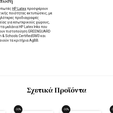
ύπωση
τυπωτές
HP Latex
προσφέρουν
τικής ποιότητας εκτυπώσεις, με
ηλότερες προδιαγραφές
ίας για εσωτερικούς χώρους,
στα μελάνια HP Latex Inks που
τουν πιστοποίηση GREENGUARD
n & Schools CertifiedSM3 και
οιούν τα κριτήρια AgBB.
Σχετικά Προϊόντα
-30%
-30%
-