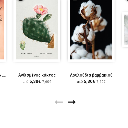
Κλαδί δέντρου στο ηλιοβασίλεμα
Ανθισμένος κάκτος
Λουλούδια βαμβακιού
5,30€
5,30€
από
7,60€
από
7,60€