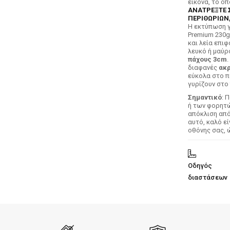
εικόνα, το ο
ΑΝΑΤΡΕΞΤΕ 
ΠΕΡΙΘΩΡΙΩΝ,
H εκτύπωση γ
Premium 230g
και λεία επιφ
λευκό ή μαύρ
πάχους 3cm
.
διαφανές
ακρ
εύκολα στο π
γυρίζουν στο 
Σημαντικό
: 
ή των φορητών
απόκλιση απ
αυτό, καλό ε
οθόνης σας, 
Οδηγός
διαστάσεων