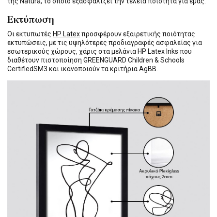
της Natura, το οποίο εξασφαλίζει την τέλεια ποιότητα για εμάς.
Εκτύπωση
Οι εκτυπωτές
HP Latex
προσφέρουν εξαιρετικής ποιότητας
εκτυπώσεις, με τις υψηλότερες προδιαγραφές ασφαλείας για
εσωτερικούς χώρους, χάρις στα μελάνια HP Latex Inks που
διαθέτουν πιστοποίηση GREENGUARD Children & Schools
CertifiedSM3 και ικανοποιούν τα κριτήρια AgBB.