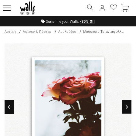
Sunshine your Walls
-30%
Off
Αρχική
Αφίσες & Πόστερ
Λουλούδια
Μπουκέτο Τριαντάφυλλα