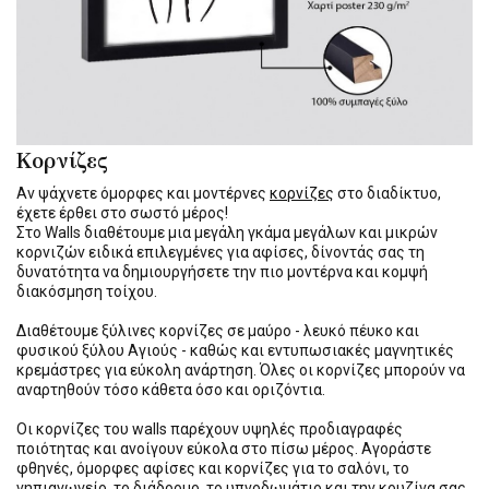
Κορνίζες
Αν ψάχνετε όμορφες και μοντέρνες
κορνίζες
στο διαδίκτυο,
έχετε έρθει στο σωστό μέρος!
Στο Walls διαθέτουμε μια μεγάλη γκάμα μεγάλων και μικρών
κορνιζών ειδικά επιλεγμένες για αφίσες, δίνοντάς σας τη
δυνατότητα να δημιουργήσετε την πιο μοντέρνα και κομψή
διακόσμηση τοίχου.
Διαθέτουμε ξύλινες κορνίζες σε μαύρο - λευκό πέυκο και
φυσικού ξύλου Αγιούς - καθώς και εντυπωσιακές μαγνητικές
κρεμάστρες για εύκολη ανάρτηση. Όλες οι κορνίζες μπορούν να
αναρτηθούν τόσο κάθετα όσο και οριζόντια.
Οι κορνίζες του walls παρέχουν υψηλές προδιαγραφές
ποιότητας και ανοίγουν εύκολα στο πίσω μέρος. Αγοράστε
φθηνές, όμορφες αφίσες και κορνίζες για το σαλόνι, το
νηπιαγωγείο, το διάδρομο, το υπνοδωμάτιο και την κουζίνα σας