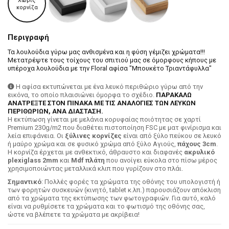
Χωρίς
κορνίζα
Περιγραφή
Τα λουλούδια γύρω μας ανθισμένα και η φύση γέμιζει χρώματα!!!
Μετατρέψτε τους τοίχους του σπιτιού μας σε όμορφους κήπους με
υπέροχα λουλούδια με την Floral αφίσα "Μπουκέτο Τριαντάφυλλα"
Η αφίσα εκτυπώνεται με ένα λευκό περιθώριο γύρω από την
εικόνα, το οποίο πλαισιώνει όμορφα το σχέδιο.
ΠΑΡΑΚΑΛΩ
ΑΝΑΤΡΕΞΤΕ ΣΤΟΝ ΠΙΝΑΚΑ ΜΕ ΤΙΣ ΑΝΑΛΟΓΙΕΣ ΤΩΝ ΛΕΥΚΩΝ
ΠΕΡΙΘΩΡΙΩΝ, ΑΝΑ ΔΙΑΣΤΑΣΗ.
H εκτύπωση γίνεται με μελάνια κορυφαίας ποιότητας σε χαρτί
Premium 230g/m2 που διαθέτει πιστοποίηση FSC με ματ φινίρισμα και
λεία επιφάνεια. Οι
ξύλινες κορνίζες
είναι από ξύλο πεύκου σε λευκό
ή μαύρο χρώμα και σε φυσικό χρώμα από ξύλο Αγιούς,
πάχους 3cm
.
Η κορνίζα έρχεται με ανθεκτικό, άθραυστο και διαφανές
ακρυλικό
plexiglass 2mm
και
Mdf πλάτη
που ανοίγει εύκολα στο πίσω μέρος
χρησιμοποιώντας μεταλλικά κλιπ που γυρίζουν στο πλάι.
Σημαντικό
: Πολλές φορές τα χρώματα της οθόνης του υπολογιστή ή
των φορητών συσκευών (κινητό, tablet κ.λπ.) παρουσιάζουν απόκλιση
από τα χρώματα της εκτύπωσης των φωτογραφιών. Για αυτό, καλό
είναι να ρυθμίσετε τα χρώματα και το φωτισμό της οθόνης σας,
ώστε να βλέπετε τα χρώματα με ακρίβεια!