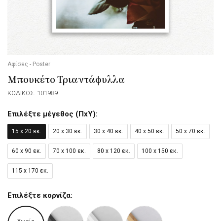
Αφίσες - Poster
Μπουκέτο Τριαντάφυλλα
ΚΩΔΙΚΟΣ: 101989
Επιλέξτε μέγεθος (ΠxΥ):
15 x 20 εκ.
20 x 30 εκ.
30 x 40 εκ.
40 x 50 εκ.
50 x 70 εκ.
60 x 90 εκ.
70 x 100 εκ.
80 x 120 εκ.
100 x 150 εκ.
115 x 170 εκ.
Επιλέξτε κορνίζα: