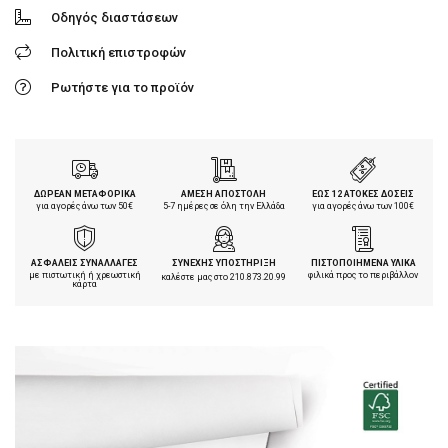
Οδηγός διαστάσεων
Πολιτική επιστροφών
Ρωτήστε για το προϊόν
ΔΩΡΕΑΝ ΜΕΤΑΦΟΡΙΚΑ
ΑΜΕΣΗ ΑΠΟΣΤΟΛΗ
ΕΩΣ 12 ΑΤΟΚΕΣ ΔΟΣΕΙΣ
για αγορές άνω των 50€
5-7 ημέρες σε όλη την Ελλάδα
για αγορές άνω των 100€
ΑΣΦΑΛΕΙΣ ΣΥΝΑΛΛΑΓΕΣ
ΣΥΝΕΧΗΣ ΥΠΟΣΤΗΡΙΞΗ
ΠΙΣΤΟΠΟΙΗΜΕΝΑ ΥΛΙΚΑ
με πιστωτική ή χρεωστική
φιλικά προς το περιβάλλον
καλέστε μας στο
210.873.20.99
κάρτα