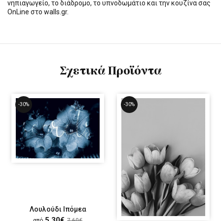
νηπιαγωγείο, το διάδρομο, το υπνοδωμάτιο και την κουζίνα σας
OnLine στο walls.gr.
Σχετικά Προϊόντα
-30%
-30%
Λουλούδι Ιπόμεα
5,30€
από
7,60€