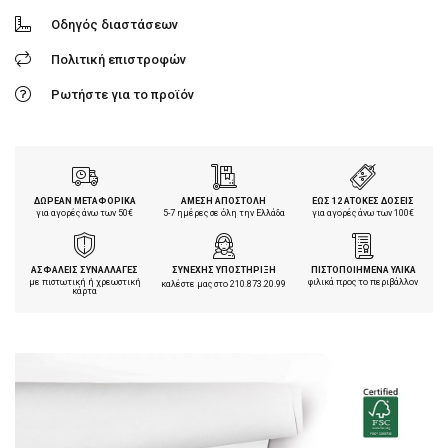
Οδηγός διαστάσεων
Πολιτική επιστροφών
Ρωτήστε για το προϊόν
ΔΩΡΕΑΝ ΜΕΤΑΦΟΡΙΚΑ
ΑΜΕΣΗ ΑΠΟΣΤΟΛΗ
ΕΩΣ 12 ΑΤΟΚΕΣ ΔΟΣΕΙΣ
για αγορές άνω των 50€
5-7 ημέρες σε όλη την Ελλάδα
για αγορές άνω των 100€
ΑΣΦΑΛΕΙΣ ΣΥΝΑΛΛΑΓΕΣ
ΣΥΝΕΧΗΣ ΥΠΟΣΤΗΡΙΞΗ
ΠΙΣΤΟΠΟΙΗΜΕΝΑ ΥΛΙΚΑ
με πιστωτική ή χρεωστική
φιλικά προς το περιβάλλον
καλέστε μας στο
210.873.20.99
κάρτα