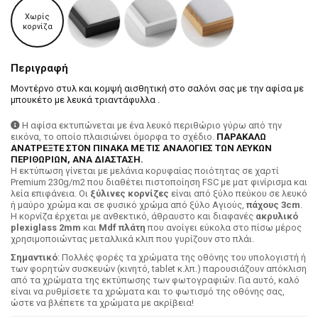
Χωρίς
κορνίζα
Περιγραφή
Μοντέρνο στυλ και κομψή αισθητική στο σαλόνι σας με την αφίσα με
μπουκέτο με λευκά τριαντάφυλλα .
Η αφίσα εκτυπώνεται με ένα λευκό περιθώριο γύρω από την
εικόνα, το οποίο πλαισιώνει όμορφα το σχέδιο.
ΠΑΡΑΚΑΛΩ
ΑΝΑΤΡΕΞΤΕ ΣΤΟΝ ΠΙΝΑΚΑ ΜΕ ΤΙΣ ΑΝΑΛΟΓΙΕΣ ΤΩΝ ΛΕΥΚΩΝ
ΠΕΡΙΘΩΡΙΩΝ, ΑΝΑ ΔΙΑΣΤΑΣΗ.
H εκτύπωση γίνεται με μελάνια κορυφαίας ποιότητας σε χαρτί
Premium 230g/m2 που διαθέτει πιστοποίηση FSC με ματ φινίρισμα και
λεία επιφάνεια. Οι
ξύλινες κορνίζες
είναι από ξύλο πεύκου σε λευκό
ή μαύρο χρώμα και σε φυσικό χρώμα από ξύλο Αγιούς,
πάχους 3cm
.
Η κορνίζα έρχεται με ανθεκτικό, άθραυστο και διαφανές
ακρυλικό
plexiglass 2mm
και
Mdf πλάτη
που ανοίγει εύκολα στο πίσω μέρος
χρησιμοποιώντας μεταλλικά κλιπ που γυρίζουν στο πλάι.
Σημαντικό
: Πολλές φορές τα χρώματα της οθόνης του υπολογιστή ή
των φορητών συσκευών (κινητό, tablet κ.λπ.) παρουσιάζουν απόκλιση
από τα χρώματα της εκτύπωσης των φωτογραφιών. Για αυτό, καλό
είναι να ρυθμίσετε τα χρώματα και το φωτισμό της οθόνης σας,
ώστε να βλέπετε τα χρώματα με ακρίβεια!