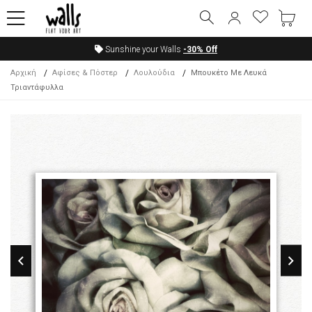
Sunshine your Walls
-30%
Off
Αρχική
Αφίσες & Πόστερ
Λουλούδια
Μπουκέτο Με Λευκά
Τριαντάφυλλα