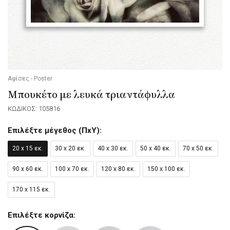
Αφίσες - Poster
Μπουκέτο με λευκά τριαντάφυλλα
ΚΩΔΙΚΟΣ: 105816
Επιλέξτε μέγεθος (ΠxΥ):
20 x 15 εκ.
30 x 20 εκ.
40 x 30 εκ.
50 x 40 εκ.
70 x 50 εκ.
90 x 60 εκ.
100 x 70 εκ.
120 x 80 εκ.
150 x 100 εκ.
170 x 115 εκ.
Επιλέξτε κορνίζα: