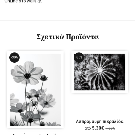
OnLine στο walls.gr.
Σχετικά Προϊόντα
-30%
-30%
Ασπρόμαυρη πικραλίδα
5,30€
από
7,60€