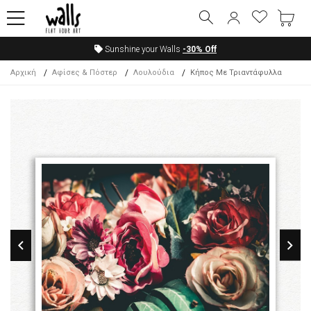
Sunshine your Walls
-30%
Off
Αρχική
Αφίσες & Πόστερ
Λουλούδια
Κήπος Με Τριαντάφυλλα