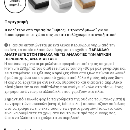
Χωρίς
κορνίζα
Περιγραφή
Τι καλύτερο από την αφίσα "Κήπος με τριαντάφυλλα" για να
διακοσμήσετε το χώρο σας με κάτι πολύχρωμο και ανοιξιάτικο!
Η αφίσα εκτυπώνεται με ένα λευκό περιθώριο γύρω από την
εικόνα, το οποίο πλαισιώνει όμορφα το σχέδιο.
ΠΑΡΑΚΑΛΩ
ΑΝΑΤΡΕΞΤΕ ΣΤΟΝ ΠΙΝΑΚΑ ΜΕ ΤΙΣ ΑΝΑΛΟΓΙΕΣ ΤΩΝ ΛΕΥΚΩΝ
ΠΕΡΙΘΩΡΙΩΝ, ΑΝΑ ΔΙΑΣΤΑΣΗ.
H εκτύπωση γίνεται με μελάνια κορυφαίας ποιότητας σε χαρτί
Premium 230g/m2 που διαθέτει πιστοποίηση FSC με ματ φινίρισμα και
λεία επιφάνεια. Οι
ξύλινες κορνίζες
είναι από ξύλο πεύκου σε λευκό
ή μαύρο χρώμα και σε φυσικό χρώμα από ξύλο Αγιούς,
πάχους 3cm
.
Η κορνίζα έρχεται με ανθεκτικό, άθραυστο και διαφανές
ακρυλικό
plexiglass 2mm
και
Mdf πλάτη
που ανοίγει εύκολα στο πίσω μέρος
χρησιμοποιώντας μεταλλικά κλιπ που γυρίζουν στο πλάι.
Σημαντικό
: Πολλές φορές τα χρώματα της οθόνης του υπολογιστή ή
των φορητών συσκευών (κινητό, tablet κ.λπ.) παρουσιάζουν απόκλιση
από τα χρώματα της εκτύπωσης των φωτογραφιών. Για αυτό, καλό
είναι να ρυθμίσετε τα χρώματα και το φωτισμό της οθόνης σας,
ώστε να βλέπετε τα χρώματα με ακρίβεια!