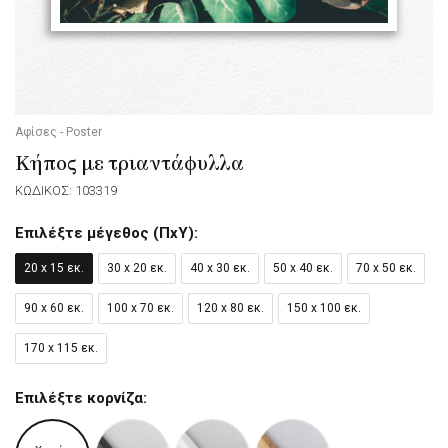
Αφίσες - Poster
Κήπος με τριαντάφυλλα
ΚΩΔΙΚΟΣ: 103319
Επιλέξτε μέγεθος (ΠxΥ):
20 x 15 εκ.
30 x 20 εκ.
40 x 30 εκ.
50 x 40 εκ.
70 x 50 εκ.
90 x 60 εκ.
100 x 70 εκ.
120 x 80 εκ.
150 x 100 εκ.
170 x 115 εκ.
Επιλέξτε κορνίζα: