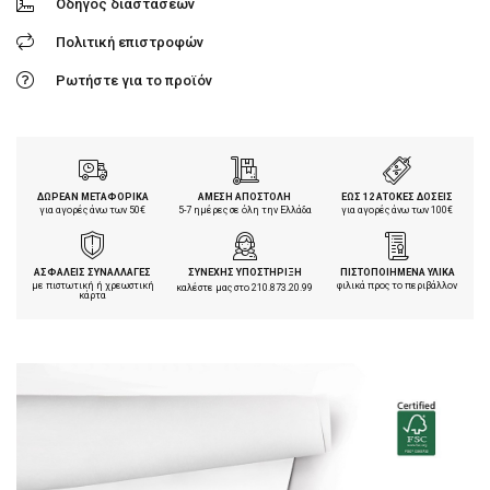
Οδηγός διαστάσεων
Πολιτική επιστροφών
Ρωτήστε για το προϊόν
ΔΩΡΕΑΝ ΜΕΤΑΦΟΡΙΚΑ
ΑΜΕΣΗ ΑΠΟΣΤΟΛΗ
ΕΩΣ 12 ΑΤΟΚΕΣ ΔΟΣΕΙΣ
για αγορές άνω των 50€
5-7 ημέρες σε όλη την Ελλάδα
για αγορές άνω των 100€
ΑΣΦΑΛΕΙΣ ΣΥΝΑΛΛΑΓΕΣ
ΣΥΝΕΧΗΣ ΥΠΟΣΤΗΡΙΞΗ
ΠΙΣΤΟΠΟΙΗΜΕΝΑ ΥΛΙΚΑ
με πιστωτική ή χρεωστική
φιλικά προς το περιβάλλον
καλέστε μας στο
210.873.20.99
κάρτα