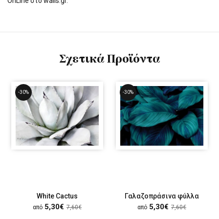
OnLine στο walls.gr.
Σχετικά Προϊόντα
-30%
-30%
White Cactus
Γαλαζοπράσινα φύλλα
5,30€
5,30€
από
7,60€
από
7,60€