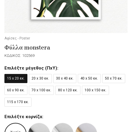
Αφίσες - Poster
Φύλλα monstera
ΚΩΔΙΚΟΣ: 102569
Επιλέξτε μέγεθος (ΠxΥ):
15 x 20 εκ.
20 x 30 εκ.
30 x 40 εκ.
40 x 50 εκ.
50 x 70 εκ.
60 x 90 εκ.
70 x 100 εκ.
80 x 120 εκ.
100 x 150 εκ.
115 x 170 εκ.
Επιλέξτε κορνίζα: