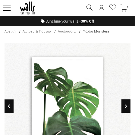
Sunshine your Walls
-30%
Off
Αρχική
Αφίσες & Πόστερ
Λουλούδια
Φύλλα Monstera