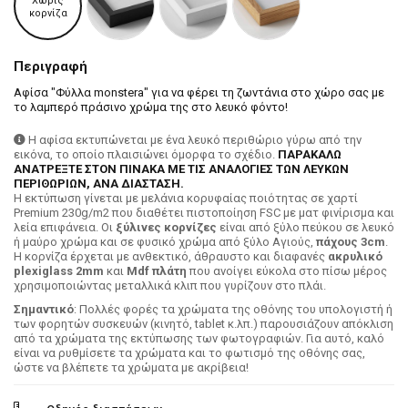
Χωρίς
κορνίζα
Περιγραφή
Αφίσα "Φύλλα monstera" για να φέρει τη ζωντάνια στο χώρο σας με
το λαμπερό πράσινο χρώμα της στο λευκό φόντο!
Η αφίσα εκτυπώνεται με ένα λευκό περιθώριο γύρω από την
εικόνα, το οποίο πλαισιώνει όμορφα το σχέδιο.
ΠΑΡΑΚΑΛΩ
ΑΝΑΤΡΕΞΤΕ ΣΤΟΝ ΠΙΝΑΚΑ ΜΕ ΤΙΣ ΑΝΑΛΟΓΙΕΣ ΤΩΝ ΛΕΥΚΩΝ
ΠΕΡΙΘΩΡΙΩΝ, ΑΝΑ ΔΙΑΣΤΑΣΗ.
H εκτύπωση γίνεται με μελάνια κορυφαίας ποιότητας σε χαρτί
Premium 230g/m2 που διαθέτει πιστοποίηση FSC με ματ φινίρισμα και
λεία επιφάνεια. Οι
ξύλινες κορνίζες
είναι από ξύλο πεύκου σε λευκό
ή μαύρο χρώμα και σε φυσικό χρώμα από ξύλο Αγιούς,
πάχους 3cm
.
Η κορνίζα έρχεται με ανθεκτικό, άθραυστο και διαφανές
ακρυλικό
plexiglass 2mm
και
Mdf πλάτη
που ανοίγει εύκολα στο πίσω μέρος
χρησιμοποιώντας μεταλλικά κλιπ που γυρίζουν στο πλάι.
Σημαντικό
: Πολλές φορές τα χρώματα της οθόνης του υπολογιστή ή
των φορητών συσκευών (κινητό, tablet κ.λπ.) παρουσιάζουν απόκλιση
από τα χρώματα της εκτύπωσης των φωτογραφιών. Για αυτό, καλό
είναι να ρυθμίσετε τα χρώματα και το φωτισμό της οθόνης σας,
ώστε να βλέπετε τα χρώματα με ακρίβεια!