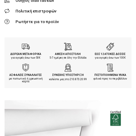
Οδηγός διαστάσεων
Πολιτική επιστροφών
Ρωτήστε για το προϊόν
ΔΩΡΕΑΝ ΜΕΤΑΦΟΡΙΚΑ
ΑΜΕΣΗ ΑΠΟΣΤΟΛΗ
ΕΩΣ 12 ΑΤΟΚΕΣ ΔΟΣΕΙΣ
για αγορές άνω των 50€
5-7 ημέρες σε όλη την Ελλάδα
για αγορές άνω των 100€
ΑΣΦΑΛΕΙΣ ΣΥΝΑΛΛΑΓΕΣ
ΣΥΝΕΧΗΣ ΥΠΟΣΤΗΡΙΞΗ
ΠΙΣΤΟΠΟΙΗΜΕΝΑ ΥΛΙΚΑ
με πιστωτική ή χρεωστική
φιλικά προς το περιβάλλον
καλέστε μας στο
210.873.20.99
κάρτα