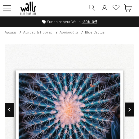
Sunshine your Walls
-30%
Off
Αρχική
Αφίσες & Πόστερ
Λουλούδια
Blue Cactus