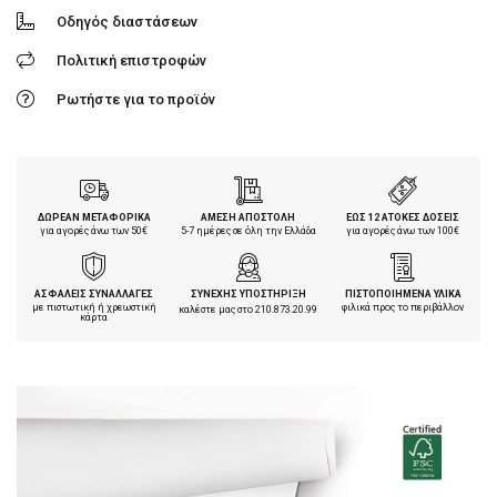
Οδηγός διαστάσεων
Πολιτική επιστροφών
Ρωτήστε για το προϊόν
ΔΩΡΕΑΝ ΜΕΤΑΦΟΡΙΚΑ
ΑΜΕΣΗ ΑΠΟΣΤΟΛΗ
ΕΩΣ 12 ΑΤΟΚΕΣ ΔΟΣΕΙΣ
για αγορές άνω των 50€
5-7 ημέρες σε όλη την Ελλάδα
για αγορές άνω των 100€
ΑΣΦΑΛΕΙΣ ΣΥΝΑΛΛΑΓΕΣ
ΣΥΝΕΧΗΣ ΥΠΟΣΤΗΡΙΞΗ
ΠΙΣΤΟΠΟΙΗΜΕΝΑ ΥΛΙΚΑ
με πιστωτική ή χρεωστική
φιλικά προς το περιβάλλον
καλέστε μας στο
210.873.20.99
κάρτα