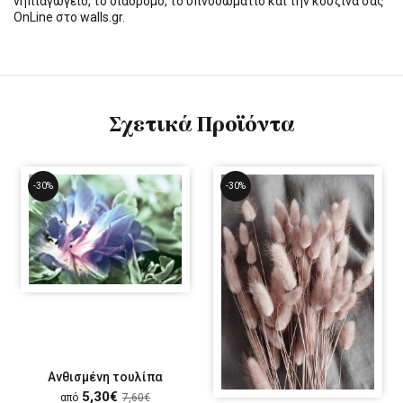
νηπιαγωγείο, το διάδρομο, το υπνοδωμάτιο και την κουζίνα σας
OnLine στο walls.gr.
Σχετικά Προϊόντα
-30%
-30%
Ανθισμένη τουλίπα
5,30€
από
7,60€