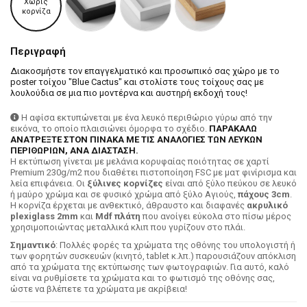
Χωρίς
κορνίζα
Περιγραφή
Διακοσμήστε τον επαγγελματικό και προσωπικό σας χώρο με το
poster τοίχου "Blue Cactus" και στολίστε τους τοίχους σας με
λουλούδια σε μια πιο μοντέρνα και αυστηρή εκδοχή τους!
Η αφίσα εκτυπώνεται με ένα λευκό περιθώριο γύρω από την
εικόνα, το οποίο πλαισιώνει όμορφα το σχέδιο.
ΠΑΡΑΚΑΛΩ
ΑΝΑΤΡΕΞΤΕ ΣΤΟΝ ΠΙΝΑΚΑ ΜΕ ΤΙΣ ΑΝΑΛΟΓΙΕΣ ΤΩΝ ΛΕΥΚΩΝ
ΠΕΡΙΘΩΡΙΩΝ, ΑΝΑ ΔΙΑΣΤΑΣΗ.
H εκτύπωση γίνεται με μελάνια κορυφαίας ποιότητας σε χαρτί
Premium 230g/m2 που διαθέτει πιστοποίηση FSC με ματ φινίρισμα και
λεία επιφάνεια. Οι
ξύλινες κορνίζες
είναι από ξύλο πεύκου σε λευκό
ή μαύρο χρώμα και σε φυσικό χρώμα από ξύλο Αγιούς,
πάχους 3cm
.
Η κορνίζα έρχεται με ανθεκτικό, άθραυστο και διαφανές
ακρυλικό
plexiglass 2mm
και
Mdf πλάτη
που ανοίγει εύκολα στο πίσω μέρος
χρησιμοποιώντας μεταλλικά κλιπ που γυρίζουν στο πλάι.
Σημαντικό
: Πολλές φορές τα χρώματα της οθόνης του υπολογιστή ή
των φορητών συσκευών (κινητό, tablet κ.λπ.) παρουσιάζουν απόκλιση
από τα χρώματα της εκτύπωσης των φωτογραφιών. Για αυτό, καλό
είναι να ρυθμίσετε τα χρώματα και το φωτισμό της οθόνης σας,
ώστε να βλέπετε τα χρώματα με ακρίβεια!