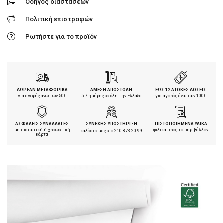
Οδηγός διαστάσεων
Πολιτική επιστροφών
Ρωτήστε για το προϊόν
ΔΩΡΕΑΝ ΜΕΤΑΦΟΡΙΚΑ
ΑΜΕΣΗ ΑΠΟΣΤΟΛΗ
ΕΩΣ 12 ΑΤΟΚΕΣ ΔΟΣΕΙΣ
για αγορές άνω των 50€
5-7 ημέρες σε όλη την Ελλάδα
για αγορές άνω των 100€
ΑΣΦΑΛΕΙΣ ΣΥΝΑΛΛΑΓΕΣ
ΣΥΝΕΧΗΣ ΥΠΟΣΤΗΡΙΞΗ
ΠΙΣΤΟΠΟΙΗΜΕΝΑ ΥΛΙΚΑ
με πιστωτική ή χρεωστική
φιλικά προς το περιβάλλον
καλέστε μας στο
210.873.20.99
κάρτα