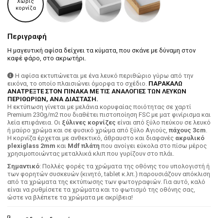
Χωρίς
κορνίζα
Περιγραφή
Η μαγευτική αφίσα δείχνει τα κύματα, που σκάνε με δύναμη στον
καφέ φάρο, στο ακρωτήρι.
Η αφίσα εκτυπώνεται με ένα λευκό περιθώριο γύρω από την
εικόνα, το οποίο πλαισιώνει όμορφα το σχέδιο.
ΠΑΡΑΚΑΛΩ
ΑΝΑΤΡΕΞΤΕ ΣΤΟΝ ΠΙΝΑΚΑ ΜΕ ΤΙΣ ΑΝΑΛΟΓΙΕΣ ΤΩΝ ΛΕΥΚΩΝ
ΠΕΡΙΘΩΡΙΩΝ, ΑΝΑ ΔΙΑΣΤΑΣΗ.
H εκτύπωση γίνεται με μελάνια κορυφαίας ποιότητας σε χαρτί
Premium 230g/m2 που διαθέτει πιστοποίηση FSC με ματ φινίρισμα και
λεία επιφάνεια. Οι
ξύλινες κορνίζες
είναι από ξύλο πεύκου σε λευκό
ή μαύρο χρώμα και σε φυσικό χρώμα από ξύλο Αγιούς,
πάχους 3cm
.
Η κορνίζα έρχεται με ανθεκτικό, άθραυστο και διαφανές
ακρυλικό
plexiglass 2mm
και
Mdf πλάτη
που ανοίγει εύκολα στο πίσω μέρος
χρησιμοποιώντας μεταλλικά κλιπ που γυρίζουν στο πλάι.
Σημαντικό
: Πολλές φορές τα χρώματα της οθόνης του υπολογιστή ή
των φορητών συσκευών (κινητό, tablet κ.λπ.) παρουσιάζουν απόκλιση
από τα χρώματα της εκτύπωσης των φωτογραφιών. Για αυτό, καλό
είναι να ρυθμίσετε τα χρώματα και το φωτισμό της οθόνης σας,
ώστε να βλέπετε τα χρώματα με ακρίβεια!