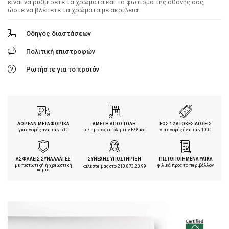
είναι να ρυθμίσετε τα χρώματα και το φωτισμό της οθόνης σας,
ώστε να βλέπετε τα χρώματα με ακρίβεια!
Οδηγός διαστάσεων
Πολιτική επιστροφών
Ρωτήστε για το προϊόν
ΔΩΡΕΑΝ ΜΕΤΑΦΟΡΙΚΑ
ΑΜΕΣΗ ΑΠΟΣΤΟΛΗ
ΕΩΣ 12 ΑΤΟΚΕΣ ΔΟΣΕΙΣ
για αγορές άνω των 50€
5-7 ημέρες σε όλη την Ελλάδα
για αγορές άνω των 100€
ΑΣΦΑΛΕΙΣ ΣΥΝΑΛΛΑΓΕΣ
ΣΥΝΕΧΗΣ ΥΠΟΣΤΗΡΙΞΗ
ΠΙΣΤΟΠΟΙΗΜΕΝΑ ΥΛΙΚΑ
με πιστωτική ή χρεωστική
φιλικά προς το περιβάλλον
καλέστε μας στο
210.873.20.99
κάρτα