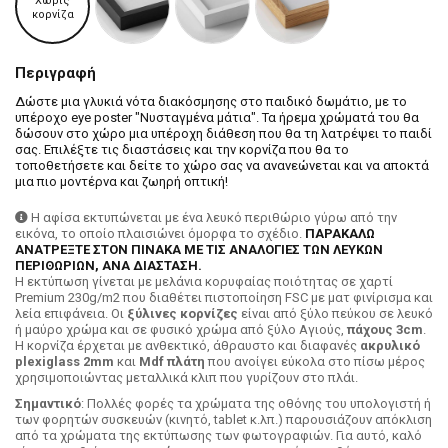
Χωρίς
κορνίζα
Περιγραφή
Δώστε μια γλυκιά νότα διακόσμησης στο παιδικό δωμάτιο, με το
υπέροχο eye poster "Νυσταγμένα μάτια". Τα ήρεμα χρώματά του θα
δώσουν στο χώρο μια υπέροχη διάθεση που θα τη λατρέψει το παιδί
σας. Επιλέξτε τις διαστάσεις και την κορνίζα που θα το
τοποθετήσετε και δείτε το χώρο σας να ανανεώνεται και να αποκτά
μια πιο μοντέρνα και ζωηρή οπτική!
Η αφίσα εκτυπώνεται με ένα λευκό περιθώριο γύρω από την
εικόνα, το οποίο πλαισιώνει όμορφα το σχέδιο.
ΠΑΡΑΚΑΛΩ
ΑΝΑΤΡΕΞΤΕ ΣΤΟΝ ΠΙΝΑΚΑ ΜΕ ΤΙΣ ΑΝΑΛΟΓΙΕΣ ΤΩΝ ΛΕΥΚΩΝ
ΠΕΡΙΘΩΡΙΩΝ, ΑΝΑ ΔΙΑΣΤΑΣΗ.
H εκτύπωση γίνεται με μελάνια κορυφαίας ποιότητας σε χαρτί
Premium 230g/m2 που διαθέτει πιστοποίηση FSC με ματ φινίρισμα και
λεία επιφάνεια. Οι
ξύλινες κορνίζες
είναι από ξύλο πεύκου σε λευκό
ή μαύρο χρώμα και σε φυσικό χρώμα από ξύλο Αγιούς,
πάχους 3cm
.
Η κορνίζα έρχεται με ανθεκτικό, άθραυστο και διαφανές
ακρυλικό
plexiglass 2mm
και
Mdf πλάτη
που ανοίγει εύκολα στο πίσω μέρος
χρησιμοποιώντας μεταλλικά κλιπ που γυρίζουν στο πλάι.
Σημαντικό
: Πολλές φορές τα χρώματα της οθόνης του υπολογιστή ή
των φορητών συσκευών (κινητό, tablet κ.λπ.) παρουσιάζουν απόκλιση
από τα χρώματα της εκτύπωσης των φωτογραφιών. Για αυτό, καλό