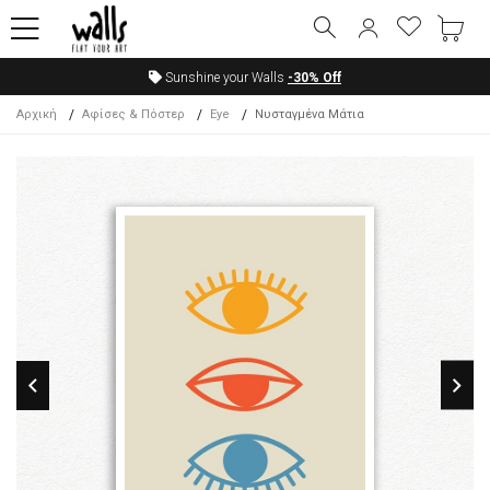
Sunshine your Walls
-30%
Off
Αρχική
Αφίσες & Πόστερ
Eye
Νυσταγμένα Μάτια