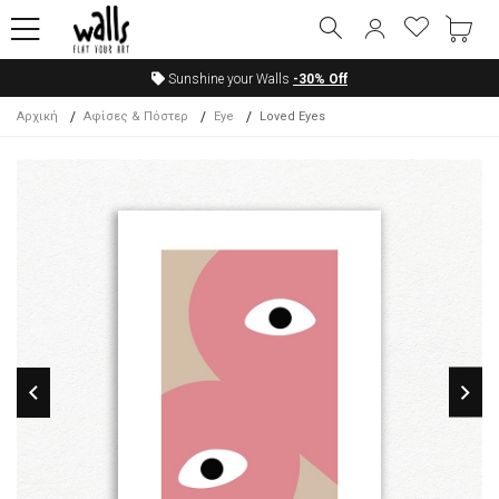
Sunshine your Walls
-30%
Off
Αρχική
Αφίσες & Πόστερ
Eye
Loved Eyes