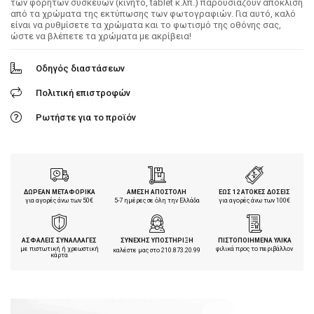
των φορητών συσκευών (κινητό, tablet κ.λπ.) παρουσιάζουν απόκλιση
από τα χρώματα της εκτύπωσης των φωτογραφιών. Για αυτό, καλό
είναι να ρυθμίσετε τα χρώματα και το φωτισμό της οθόνης σας,
ώστε να βλέπετε τα χρώματα με ακρίβεια!
Οδηγός διαστάσεων
Πολιτική επιστροφών
Ρωτήστε για το προϊόν
ΔΩΡΕΑΝ ΜΕΤΑΦΟΡΙΚΑ
ΑΜΕΣΗ ΑΠΟΣΤΟΛΗ
ΕΩΣ 12 ΑΤΟΚΕΣ ΔΟΣΕΙΣ
για αγορές άνω των 50€
5-7 ημέρες σε όλη την Ελλάδα
για αγορές άνω των 100€
ΑΣΦΑΛΕΙΣ ΣΥΝΑΛΛΑΓΕΣ
ΣΥΝΕΧΗΣ ΥΠΟΣΤΗΡΙΞΗ
ΠΙΣΤΟΠΟΙΗΜΕΝΑ ΥΛΙΚΑ
με πιστωτική ή χρεωστική
φιλικά προς το περιβάλλον
καλέστε μας στο
210.873.20.99
κάρτα