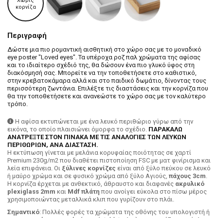
Χωρίς
κορνίζα
Περιγραφή
Δώστε μια πιο ρομαντική αισθητική στο χώρο σας με το μοναδικό
eye poster "Loved eyes". Τα υπέροχα ροζ παλ χρώματα της αφίσας
και το ιδιαίτερο σχέδιό της, θα δώσουν ένα πιο γλυκό ύφος στη
διακόσμησή σας. Μπορείτε να την τοποθετήσετε στο καθιστικό,
στην κρεβατοκάμαρα αλλά και στο παιδικό δωμάτιο, δίνοντας τους
περισσότερη ζωντάνια. Επιλέξτε τις διαστάσεις και την κορνίζα που
θα την τοποθετήσετε και ανανεώστε το χώρο σας με τον καλύτερο
τρόπο.
Η αφίσα εκτυπώνεται με ένα λευκό περιθώριο γύρω από την
εικόνα, το οποίο πλαισιώνει όμορφα το σχέδιο.
ΠΑΡΑΚΑΛΩ
ΑΝΑΤΡΕΞΤΕ ΣΤΟΝ ΠΙΝΑΚΑ ΜΕ ΤΙΣ ΑΝΑΛΟΓΙΕΣ ΤΩΝ ΛΕΥΚΩΝ
ΠΕΡΙΘΩΡΙΩΝ, ΑΝΑ ΔΙΑΣΤΑΣΗ.
H εκτύπωση γίνεται με μελάνια κορυφαίας ποιότητας σε χαρτί
Premium 230g/m2 που διαθέτει πιστοποίηση FSC με ματ φινίρισμα και
λεία επιφάνεια. Οι
ξύλινες κορνίζες
είναι από ξύλο πεύκου σε λευκό
ή μαύρο χρώμα και σε φυσικό χρώμα από ξύλο Αγιούς,
πάχους 3cm
.
Η κορνίζα έρχεται με ανθεκτικό, άθραυστο και διαφανές
ακρυλικό
plexiglass 2mm
και
Mdf πλάτη
που ανοίγει εύκολα στο πίσω μέρος
χρησιμοποιώντας μεταλλικά κλιπ που γυρίζουν στο πλάι.
Σημαντικό
: Πολλές φορές τα χρώματα της οθόνης του υπολογιστή ή