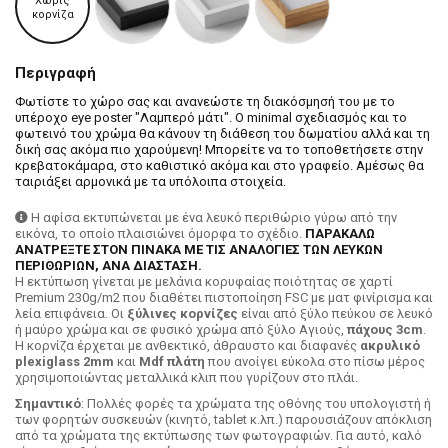
Χωρίς
κορνίζα
Περιγραφή
Φωτίστε το χώρο σας και ανανεώστε τη διακόσμησή του με το
υπέροχο eye poster "Λαμπερό μάτι". Ο minimal σχεδιασμός και το
φωτεινό του χρώμα θα κάνουν τη διάθεση του δωματίου αλλά και τη
δική σας ακόμα πιο χαρούμενη! Μπορείτε να το τοποθετήσετε στην
κρεβατοκάμαρα, στο καθιστικό ακόμα και στο γραφείο. Αμέσως θα
ταιριάξει αρμονικά με τα υπόλοιπα στοιχεία.
Η αφίσα εκτυπώνεται με ένα λευκό περιθώριο γύρω από την
εικόνα, το οποίο πλαισιώνει όμορφα το σχέδιο.
ΠΑΡΑΚΑΛΩ
ΑΝΑΤΡΕΞΤΕ ΣΤΟΝ ΠΙΝΑΚΑ ΜΕ ΤΙΣ ΑΝΑΛΟΓΙΕΣ ΤΩΝ ΛΕΥΚΩΝ
ΠΕΡΙΘΩΡΙΩΝ, ΑΝΑ ΔΙΑΣΤΑΣΗ.
H εκτύπωση γίνεται με μελάνια κορυφαίας ποιότητας σε χαρτί
Premium 230g/m2 που διαθέτει πιστοποίηση FSC με ματ φινίρισμα και
λεία επιφάνεια. Οι
ξύλινες κορνίζες
είναι από ξύλο πεύκου σε λευκό
ή μαύρο χρώμα και σε φυσικό χρώμα από ξύλο Αγιούς,
πάχους 3cm
.
Η κορνίζα έρχεται με ανθεκτικό, άθραυστο και διαφανές
ακρυλικό
plexiglass 2mm
και
Mdf πλάτη
που ανοίγει εύκολα στο πίσω μέρος
χρησιμοποιώντας μεταλλικά κλιπ που γυρίζουν στο πλάι.
Σημαντικό
: Πολλές φορές τα χρώματα της οθόνης του υπολογιστή ή
των φορητών συσκευών (κινητό, tablet κ.λπ.) παρουσιάζουν απόκλιση
από τα χρώματα της εκτύπωσης των φωτογραφιών. Για αυτό, καλό