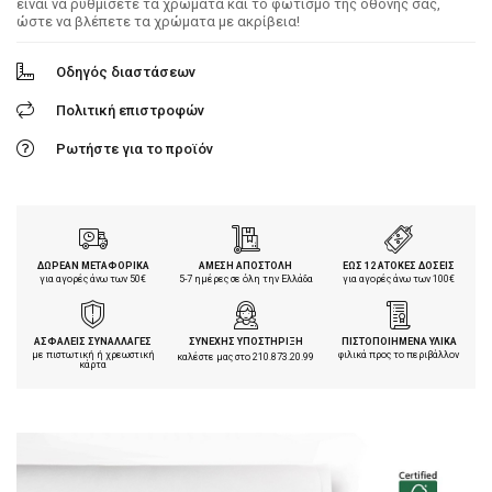
είναι να ρυθμίσετε τα χρώματα και το φωτισμό της οθόνης σας,
ώστε να βλέπετε τα χρώματα με ακρίβεια!
Οδηγός διαστάσεων
Πολιτική επιστροφών
Ρωτήστε για το προϊόν
ΔΩΡΕΑΝ ΜΕΤΑΦΟΡΙΚΑ
ΑΜΕΣΗ ΑΠΟΣΤΟΛΗ
ΕΩΣ 12 ΑΤΟΚΕΣ ΔΟΣΕΙΣ
για αγορές άνω των 50€
5-7 ημέρες σε όλη την Ελλάδα
για αγορές άνω των 100€
ΑΣΦΑΛΕΙΣ ΣΥΝΑΛΛΑΓΕΣ
ΣΥΝΕΧΗΣ ΥΠΟΣΤΗΡΙΞΗ
ΠΙΣΤΟΠΟΙΗΜΕΝΑ ΥΛΙΚΑ
με πιστωτική ή χρεωστική
φιλικά προς το περιβάλλον
καλέστε μας στο
210.873.20.99
κάρτα