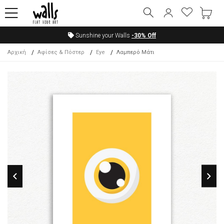
Sunshine your Walls
-30%
Off
Αρχική
Αφίσες & Πόστερ
Eye
Λαμπερό Μάτι