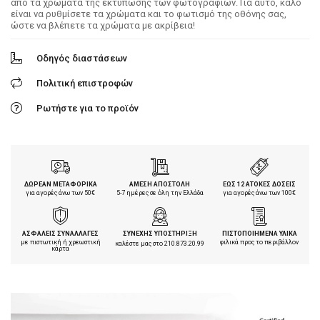
από τα χρώματα της εκτύπωσης των φωτογραφιών. Για αυτό, καλό
είναι να ρυθμίσετε τα χρώματα και το φωτισμό της οθόνης σας,
ώστε να βλέπετε τα χρώματα με ακρίβεια!
Οδηγός διαστάσεων
Πολιτική επιστροφών
Ρωτήστε για το προϊόν
ΔΩΡΕΑΝ ΜΕΤΑΦΟΡΙΚΑ
ΑΜΕΣΗ ΑΠΟΣΤΟΛΗ
ΕΩΣ 12 ΑΤΟΚΕΣ ΔΟΣΕΙΣ
για αγορές άνω των 50€
5-7 ημέρες σε όλη την Ελλάδα
για αγορές άνω των 100€
ΑΣΦΑΛΕΙΣ ΣΥΝΑΛΛΑΓΕΣ
ΣΥΝΕΧΗΣ ΥΠΟΣΤΗΡΙΞΗ
ΠΙΣΤΟΠΟΙΗΜΕΝΑ ΥΛΙΚΑ
με πιστωτική ή χρεωστική
φιλικά προς το περιβάλλον
καλέστε μας στο
210.873.20.99
κάρτα