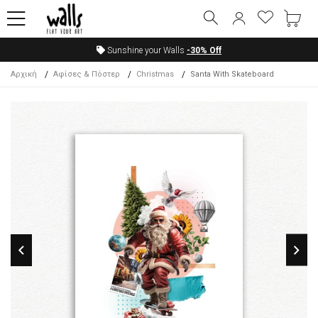
Sunshine your Walls
-30%
Off
Αρχική
Αφίσες & Πόστερ
Christmas
Santa With Skateboard