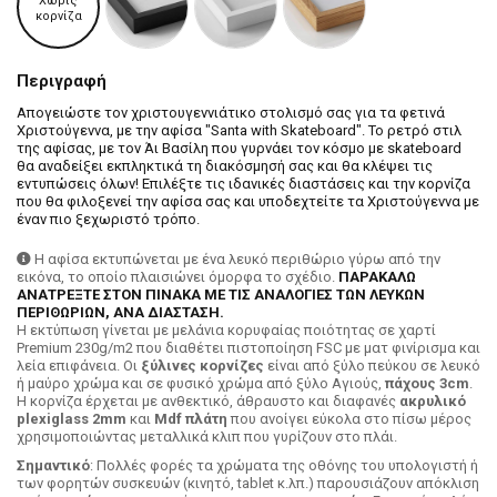
Χωρίς
κορνίζα
Περιγραφή
Απογειώστε τον χριστουγεννιάτικο στολισμό σας για τα φετινά
Χριστούγεννα, με την αφίσα "Santa with Skateboard". Το ρετρό στιλ
της αφίσας, με τον Άι Βασίλη που γυρνάει τον κόσμο με skateboard
θα αναδείξει εκπληκτικά τη διακόσμησή σας και θα κλέψει τις
εντυπώσεις όλων! Επιλέξτε τις ιδανικές διαστάσεις και την κορνίζα
που θα φιλοξενεί την αφίσα σας και υποδεχτείτε τα Χριστούγεννα με
έναν πιο ξεχωριστό τρόπο.
Η αφίσα εκτυπώνεται με ένα λευκό περιθώριο γύρω από την
εικόνα, το οποίο πλαισιώνει όμορφα το σχέδιο.
ΠΑΡΑΚΑΛΩ
ΑΝΑΤΡΕΞΤΕ ΣΤΟΝ ΠΙΝΑΚΑ ΜΕ ΤΙΣ ΑΝΑΛΟΓΙΕΣ ΤΩΝ ΛΕΥΚΩΝ
ΠΕΡΙΘΩΡΙΩΝ, ΑΝΑ ΔΙΑΣΤΑΣΗ.
H εκτύπωση γίνεται με μελάνια κορυφαίας ποιότητας σε χαρτί
Premium 230g/m2 που διαθέτει πιστοποίηση FSC με ματ φινίρισμα και
λεία επιφάνεια. Οι
ξύλινες κορνίζες
είναι από ξύλο πεύκου σε λευκό
ή μαύρο χρώμα και σε φυσικό χρώμα από ξύλο Αγιούς,
πάχους 3cm
.
Η κορνίζα έρχεται με ανθεκτικό, άθραυστο και διαφανές
ακρυλικό
plexiglass 2mm
και
Mdf πλάτη
που ανοίγει εύκολα στο πίσω μέρος
χρησιμοποιώντας μεταλλικά κλιπ που γυρίζουν στο πλάι.
Σημαντικό
: Πολλές φορές τα χρώματα της οθόνης του υπολογιστή ή
των φορητών συσκευών (κινητό, tablet κ.λπ.) παρουσιάζουν απόκλιση