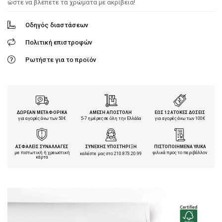
ώστε να βλέπετε τα χρώματα με ακρίβεια!
Οδηγός διαστάσεων
Πολιτική επιστροφών
Ρωτήστε για το προϊόν
ΔΩΡΕΑΝ ΜΕΤΑΦΟΡΙΚΑ
ΑΜΕΣΗ ΑΠΟΣΤΟΛΗ
ΕΩΣ 12 ΑΤΟΚΕΣ ΔΟΣΕΙΣ
για αγορές άνω των 50€
5-7 ημέρες σε όλη την Ελλάδα
για αγορές άνω των 100€
ΑΣΦΑΛΕΙΣ ΣΥΝΑΛΛΑΓΕΣ
ΣΥΝΕΧΗΣ ΥΠΟΣΤΗΡΙΞΗ
ΠΙΣΤΟΠΟΙΗΜΕΝΑ ΥΛΙΚΑ
με πιστωτική ή χρεωστική
φιλικά προς το περιβάλλον
καλέστε μας στο
210.873.20.99
κάρτα