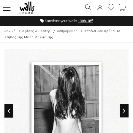
Sunshine your Walls
-30%
Off
Αρχική
Αφίσες & Πόστερ
Ασπρόμαυρα
Κοπέλα Που Κρύβει Το
Στήθος Της Με Τα Μαλλιά Της