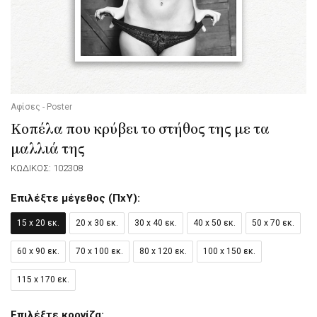
Αφίσες - Poster
Κοπέλα που κρύβει το στήθος της με τα
μαλλιά της
ΚΩΔΙΚΟΣ: 102308
Επιλέξτε μέγεθος (ΠxΥ):
15 x 20 εκ.
20 x 30 εκ.
30 x 40 εκ.
40 x 50 εκ.
50 x 70 εκ.
60 x 90 εκ.
70 x 100 εκ.
80 x 120 εκ.
100 x 150 εκ.
115 x 170 εκ.
Επιλέξτε κορνίζα: