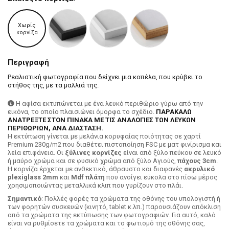
Χωρίς
κορνίζα
Περιγραφή
Ρεαλιστική φωτογραφία που δείχνει μια κοπέλα, που κρύβει το
στήθος της, με τα μαλλιά της.
Η αφίσα εκτυπώνεται με ένα λευκό περιθώριο γύρω από την
εικόνα, το οποίο πλαισιώνει όμορφα το σχέδιο.
ΠΑΡΑΚΑΛΩ
ΑΝΑΤΡΕΞΤΕ ΣΤΟΝ ΠΙΝΑΚΑ ΜΕ ΤΙΣ ΑΝΑΛΟΓΙΕΣ ΤΩΝ ΛΕΥΚΩΝ
ΠΕΡΙΘΩΡΙΩΝ, ΑΝΑ ΔΙΑΣΤΑΣΗ.
H εκτύπωση γίνεται με μελάνια κορυφαίας ποιότητας σε χαρτί
Premium 230g/m2 που διαθέτει πιστοποίηση FSC με ματ φινίρισμα και
λεία επιφάνεια. Οι
ξύλινες κορνίζες
είναι από ξύλο πεύκου σε λευκό
ή μαύρο χρώμα και σε φυσικό χρώμα από ξύλο Αγιούς,
πάχους 3cm
.
Η κορνίζα έρχεται με ανθεκτικό, άθραυστο και διαφανές
ακρυλικό
plexiglass 2mm
και
Mdf πλάτη
που ανοίγει εύκολα στο πίσω μέρος
χρησιμοποιώντας μεταλλικά κλιπ που γυρίζουν στο πλάι.
Σημαντικό
: Πολλές φορές τα χρώματα της οθόνης του υπολογιστή ή
των φορητών συσκευών (κινητό, tablet κ.λπ.) παρουσιάζουν απόκλιση
από τα χρώματα της εκτύπωσης των φωτογραφιών. Για αυτό, καλό
είναι να ρυθμίσετε τα χρώματα και το φωτισμό της οθόνης σας,