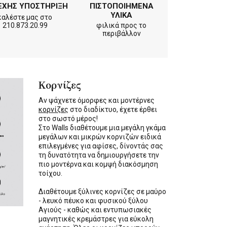
ΕΧΗΣ ΥΠΟΣΤΗΡΙΞΗ
ΠΙΣΤΟΠΟΙΗΜΕΝΑ
ΥΛΙΚΑ
καλέστε μας στο
210.873.20.99
φιλικά προς το
περιβάλλον
Κορνίζες
Αν ψάχνετε όμορφες και μοντέρνες
κορνίζες
στο διαδίκτυο, έχετε έρθει
στο σωστό μέρος!
Στο Walls διαθέτουμε μια μεγάλη γκάμα
μεγάλων και μικρών κορνιζών ειδικά
επιλεγμένες για αφίσες, δίνοντάς σας
τη δυνατότητα να δημιουργήσετε την
πιο μοντέρνα και κομψή διακόσμηση
τοίχου.
Διαθέτουμε ξύλινες κορνίζες σε μαύρο
- λευκό πέυκο και φυσικού ξύλου
Αγιούς - καθώς και εντυπωσιακές
μαγνητικές κρεμάστρες για εύκολη