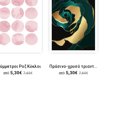
ύμμετροι Ροζ Κύκλοι
Πράσινο-χρυσό τριαντάφυλλο
Σκίτσο γ
5,30€
5,30€
5,30
από
7,60€
από
7,60€
από