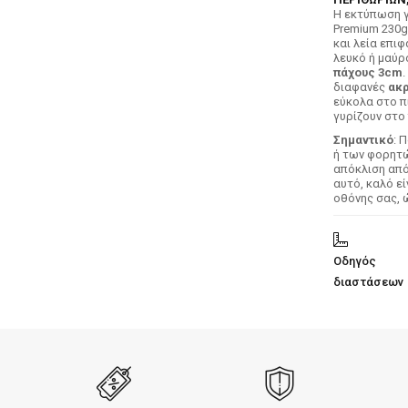
H εκτύπωση γ
Premium 230g
και λεία επιφ
λευκό ή μαύρ
πάχους 3cm
.
διαφανές
ακρ
εύκολα στο π
γυρίζουν στο 
Σημαντικό
: 
ή των φορητών
απόκλιση απ
αυτό, καλό ε
οθόνης σας, 
Οδηγός
διαστάσεων