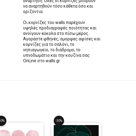
ανάρτηση. Όλες οι κορνίζες μπορούν
να αναρτηθούν τόσο κάθετα όσο και
οριζόντια.
Οι κορνίζες του walls παρέχουν
υψηλές προδιαγραφές ποιότητας και
ανοίγουν εύκολα στο πίσω μέρος.
Αγοράστε φθηνές, όμορφες αφίσες και
κορνίζες για το σαλόνι, το
νηπιαγωγείο, το διάδρομο, το
υπνοδωμάτιο και την κουζίνα σας
OnLine στο walls.gr.
30%
-30%
-30%