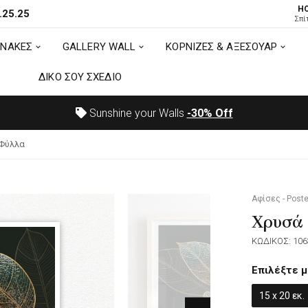
H
.25.25
ΙΝΑΚΕΣ
GALLERY WALL
ΚΟΡΝΙΖΕΣ & ΑΞΕΣΟΥΑΡ
Σπί
ΙΝΑΚΕΣ
GALLERY WALL
ΚΟΡΝΙΖΕΣ & ΑΞΕΣΟΥΑΡ
ΔΙΚΟ ΣΟΥ ΣΧΕΔΙΟ
ΔΙΚΟ ΣΟΥ ΣΧΕΔΙΟ
Sunshine your Walls
-30%
Off
 Φύλλα
Αφίσες - Poste
Χρυσά 
ΚΩΔΙΚΟΣ: 106
Επιλέξτε μ
15 x 20 εκ.