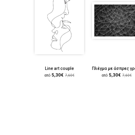
Line art couple
5,30€
5,30€
από
7,60€
από
7,60€