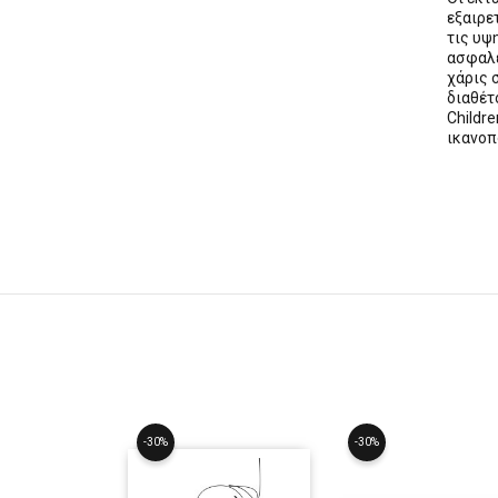
εξαιρε
τις υψ
ασφαλε
χάρις 
διαθέ
Childre
ικανοπ
-30%
-30%