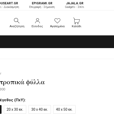
OUSEART.GR
ΕPIGRAMI.GR
JAJALA.GR
τι - Διακόσμηση
Επιγραφή - Σήμανση
Gadgets - Σπίτι
Αναζήτηση
Είσοδος
Αγαπημένα
Καλάθι
Αναζήτηση
Είσοδος
Αγαπημένα
Καλάθι
r
τροπικά φύλλα
300
έγεθος (ΠxΥ):
20 x 30 εκ.
30 x 40 εκ.
40 x 50 εκ.