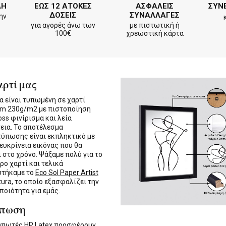
ΛΗ
ΕΩΣ 12 ΑΤΟΚΕΣ
ΑΣΦΑΛΕΙΣ
ΣΥΝ
ΔΟΣΕΙΣ
ΣΥΝΑΛΛΑΓΕΣ
ην
για αγορές άνω των
με πιστωτική ή
100€
χρεωστική κάρτα
αρτί μας
α είναι τυπωμένη σε χαρτί
m 230g/m2 με πιστοποίηση
oss φινίρισμα και λεία
εια. Το αποτέλεσμα
τύπωσης είναι εκπληκτικό με
 ευκρίνεια εικόνας που θα
ι στο χρόνο. Ψάξαμε πολύ για το
ρο χαρτί και τελικά
υτήκαμε το
Eco Sol Paper Artist
tura, το οποίο εξασφαλίζει την
 ποιότητα για εμάς.
ύπωση
τυπωτές
HP Latex
προσφέρουν