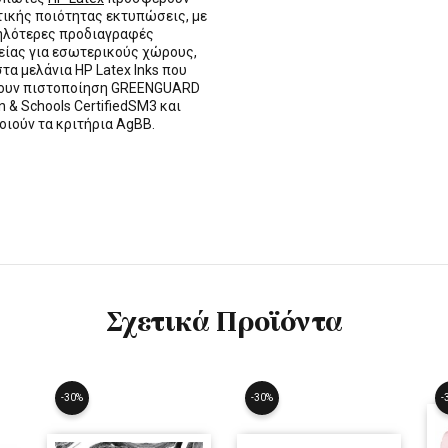
τικής ποιότητας εκτυπώσεις, με
ηλότερες προδιαγραφές
ίας για εσωτερικούς χώρους,
στα μελάνια HP Latex Inks που
τουν πιστοποίηση GREENGUARD
n & Schools CertifiedSM3 και
οιούν τα κριτήρια AgBB.
Σχετικά Προϊόντα
-30%
-30%
-