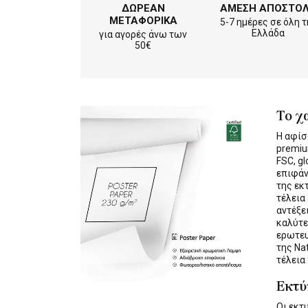
ΔΩΡΕΑΝ
ΑΜΕΣΗ ΑΠΟΣΤΟ
ΜΕΤΑΦΟΡΙΚΑ
5-7 ημέρες σε όλη τ
Ελλάδα
για αγορές άνω των
50€
Το χ
Η αφίσ
premiu
FSC, gl
επιφάν
της εκ
τέλεια
αντέξε
καλύτε
ερωτε
της Na
τέλεια
Εκτ
Οι εκ