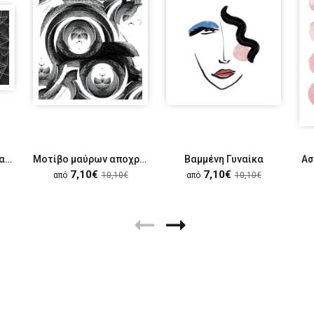
Πλέγμα με άσπρες γραμμές
Μοτίβο μαύρων αποχρώσεων
Βαμμένη Γυναίκα
Ασ
7,10€
7,10€
από
10,10€
από
10,10€