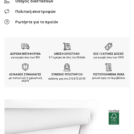
Οδηγός διαστάσεων
Πολιτική επιστροφών
Ρωτήστε για το προϊόν
ΔΩΡΕΑΝ ΜΕΤΑΦΟΡΙΚΑ
ΑΜΕΣΗ ΑΠΟΣΤΟΛΗ
ΕΩΣ 12 ΑΤΟΚΕΣ ΔΟΣΕΙΣ
για αγορές άνω των 50€
5-7 ημέρες σε όλη την Ελλάδα
για αγορές άνω των 100€
ΑΣΦΑΛΕΙΣ ΣΥΝΑΛΛΑΓΕΣ
ΣΥΝΕΧΗΣ ΥΠΟΣΤΗΡΙΞΗ
ΠΙΣΤΟΠΟΙΗΜΕΝΑ ΥΛΙΚΑ
με πιστωτική ή χρεωστική
φιλικά προς το περιβάλλον
καλέστε μας στο
210.873.20.99
κάρτα