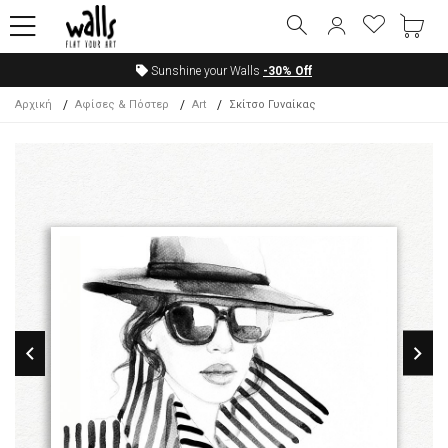
Sunshine your Walls
-30%
Off
Αρχική
Αφίσες & Πόστερ
Art
Σκίτσο Γυναίκας