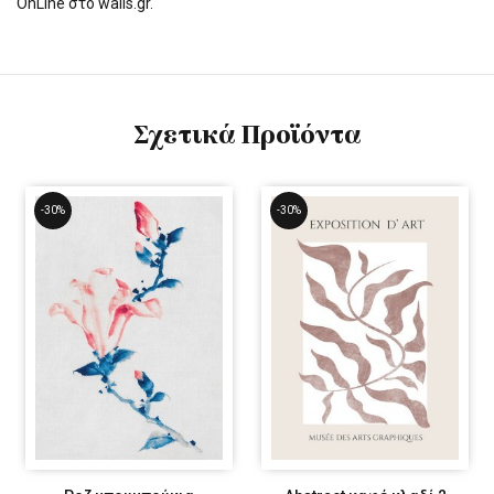
OnLine στο walls.gr.
Σχετικά Προϊόντα
-30%
-30%