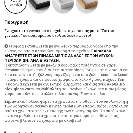
Χωρίς
κορνίζα
Περιγραφή
Ενισχύστε το γυναικείο στοιχείο στο χώρο σας με το "Σκίτσο
γυναίκας" σε ασπρόμαυρο στυλ σε λευκό φόντο!
Η αφίσα εκτυπώνεται με ένα λευκό περιθώριο γύρω από την
εικόνα, το οποίο πλαισιώνει όμορφα το σχέδιο.
ΠΑΡΑΚΑΛΩ
ΑΝΑΤΡΕΞΤΕ ΣΤΟΝ ΠΙΝΑΚΑ ΜΕ ΤΙΣ ΑΝΑΛΟΓΙΕΣ ΤΩΝ ΛΕΥΚΩΝ
ΠΕΡΙΘΩΡΙΩΝ, ΑΝΑ ΔΙΑΣΤΑΣΗ.
H εκτύπωση γίνεται με μελάνια κορυφαίας ποιότητας σε χαρτί
Premium 230g/m2 που διαθέτει πιστοποίηση FSC με ματ φινίρισμα και
λεία επιφάνεια. Οι
ξύλινες κορνίζες
είναι από ξύλο πεύκου σε λευκό
ή μαύρο χρώμα και σε φυσικό χρώμα από ξύλο Αγιούς,
πάχους 3cm
.
Η κορνίζα έρχεται με ανθεκτικό, άθραυστο και διαφανές
ακρυλικό
plexiglass 2mm
και
Mdf πλάτη
που ανοίγει εύκολα στο πίσω μέρος
χρησιμοποιώντας μεταλλικά κλιπ που γυρίζουν στο πλάι.
Σημαντικό
: Πολλές φορές τα χρώματα της οθόνης του υπολογιστή ή
των φορητών συσκευών (κινητό, tablet κ.λπ.) παρουσιάζουν απόκλιση
από τα χρώματα της εκτύπωσης των φωτογραφιών. Για αυτό, καλό
είναι να ρυθμίσετε τα χρώματα και το φωτισμό της οθόνης σας,
ώστε να βλέπετε τα χρώματα με ακρίβεια!