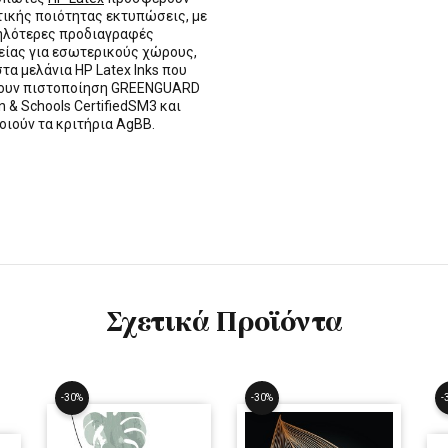
τικής ποιότητας εκτυπώσεις, με
ηλότερες προδιαγραφές
ίας για εσωτερικούς χώρους,
στα μελάνια HP Latex Inks που
τουν πιστοποίηση GREENGUARD
n & Schools CertifiedSM3 και
οιούν τα κριτήρια AgBB.
Σχετικά Προϊόντα
-30%
-30%
-