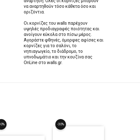
ανάρτηση. Όλες οι κορνίζες μπορούν
να αναρτηθούν τόσο κάθετα όσο και
οριζόντια.
Οι κορνίζες του walls παρέχουν
υψηλές προδιαγραφές ποιότητας και
ανοίγουν εύκολα στο πίσω μέρος.
Αγοράστε φθηνές, όμορφες αφίσες και
κορνίζες για το σαλόνι, το
νηπιαγωγείο, το διάδρομο, το
υπνοδωμάτιο και την κουζίνα σας
OnLine στο walls.gr.
30%
-30%
-30%