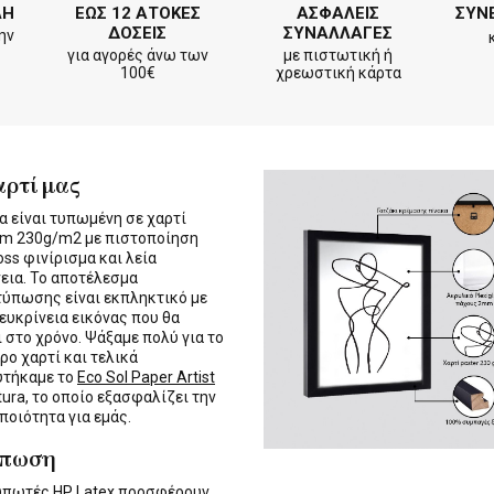
ΛΗ
ΕΩΣ 12 ΑΤΟΚΕΣ
ΑΣΦΑΛΕΙΣ
ΣΥΝ
ΔΟΣΕΙΣ
ΣΥΝΑΛΛΑΓΕΣ
ην
για αγορές άνω των
με πιστωτική ή
100€
χρεωστική κάρτα
αρτί μας
α είναι τυπωμένη σε χαρτί
m 230g/m2 με πιστοποίηση
oss φινίρισμα και λεία
εια. Το αποτέλεσμα
τύπωσης είναι εκπληκτικό με
 ευκρίνεια εικόνας που θα
ι στο χρόνο. Ψάξαμε πολύ για το
ρο χαρτί και τελικά
υτήκαμε το
Eco Sol Paper Artist
tura, το οποίο εξασφαλίζει την
 ποιότητα για εμάς.
ύπωση
τυπωτές
HP Latex
προσφέρουν