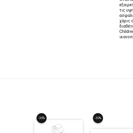
εξαιρε
τις υψ
ασφαλε
χάρις 
διαθέ
Childre
ικανοπ
-30%
-30%