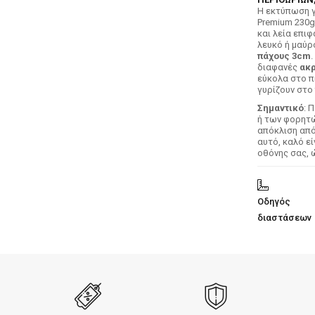
H εκτύπωση γ
Premium 230g
και λεία επιφ
λευκό ή μαύρ
πάχους 3cm
.
διαφανές
ακρ
εύκολα στο π
γυρίζουν στο 
Σημαντικό
: 
ή των φορητών
απόκλιση απ
αυτό, καλό ε
οθόνης σας, 
Οδηγός
διαστάσεων