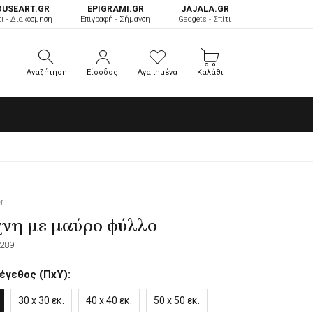
OUSEART.GR
ΕPIGRAMI.GR
JAJALA.GR
τι - Διακόσμηση
Επιγραφή - Σήμανση
Gadgets - Σπίτι
Αναζήτηση
Είσοδος
Αγαπημένα
Καλάθι
Αναζήτηση
Είσοδος
Αγαπημένα
Καλάθι
r
χνη με μαύρο φύλλο
289
έγεθος (ΠxΥ):
30 x 30 εκ.
40 x 40 εκ.
50 x 50 εκ.