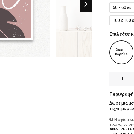
60 x 60 εκ.
100 x 100 ε
Επιλέξτε κ
Χωρίς
κορνίζα
Περιγραφή
Δώσε μια μον
τέχνη με μα
Η αφίσα ε
εικόνα, το ο
ΑΝΑΤΡΕΞΤΕ 
ΠΕΡΙΘΩΡΙΩΝ,