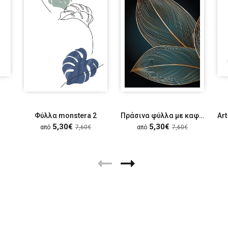
Φύλλα monstera 2
Πράσινα φύλλα με καφέ χορδές
5,30€
5,30€
από
7,60€
από
7,60€