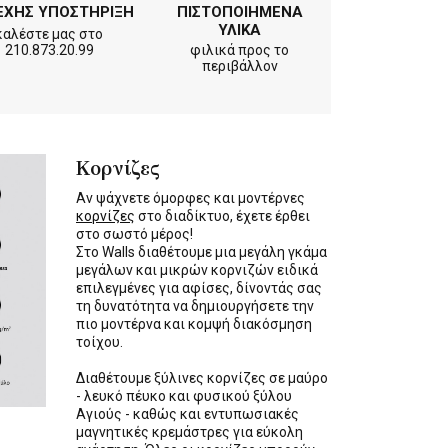
ΕΧΗΣ ΥΠΟΣΤΗΡΙΞΗ
ΠΙΣΤΟΠΟΙΗΜΕΝΑ
ΥΛΙΚΑ
καλέστε μας στο
210.873.20.99
φιλικά προς το
περιβάλλον
Κορνίζες
Αν ψάχνετε όμορφες και μοντέρνες
κορνίζες
στο διαδίκτυο, έχετε έρθει
στο σωστό μέρος!
Στο Walls διαθέτουμε μια μεγάλη γκάμα
μεγάλων και μικρών κορνιζών ειδικά
επιλεγμένες για αφίσες, δίνοντάς σας
τη δυνατότητα να δημιουργήσετε την
πιο μοντέρνα και κομψή διακόσμηση
τοίχου.
Διαθέτουμε ξύλινες κορνίζες σε μαύρο
- λευκό πέυκο και φυσικού ξύλου
Αγιούς - καθώς και εντυπωσιακές
μαγνητικές κρεμάστρες για εύκολη