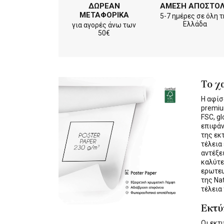
ΔΩΡΕΑΝ
ΑΜΕΣΗ ΑΠΟΣΤΟ
ΜΕΤΑΦΟΡΙΚΑ
5-7 ημέρες σε όλη τ
Ελλάδα
για αγορές άνω των
50€
Το χ
Η αφίσ
premiu
FSC, gl
επιφάν
της εκ
τέλεια
αντέξε
καλύτε
ερωτε
της Na
τέλεια
Εκτ
Οι εκ