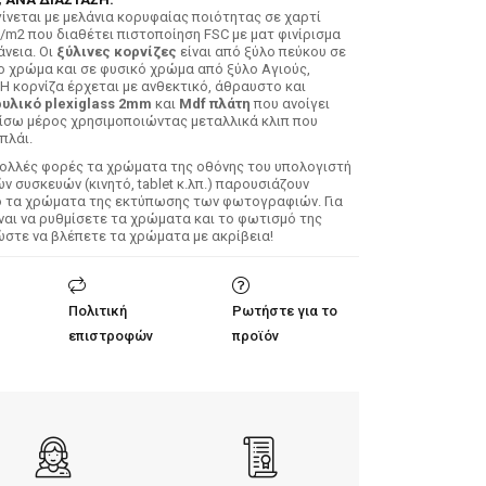
ίνεται με μελάνια κορυφαίας ποιότητας σε χαρτί
/m2 που διαθέτει πιστοποίηση FSC με ματ φινίρισμα
άνεια. Οι
ξύλινες κορνίζες
είναι από ξύλο πεύκου σε
ο χρώμα και σε φυσικό χρώμα από ξύλο Αγιούς,
 Η κορνίζα έρχεται με ανθεκτικό, άθραυστο και
υλικό plexiglass 2mm
και
Mdf πλάτη
που ανοίγει
ίσω μέρος χρησιμοποιώντας μεταλλικά κλιπ που
πλάι.
Πολλές φορές τα χρώματα της οθόνης του υπολογιστή
 συσκευών (κινητό, tablet κ.λπ.) παρουσιάζουν
ό τα χρώματα της εκτύπωσης των φωτογραφιών. Για
ίναι να ρυθμίσετε τα χρώματα και το φωτισμό της
ώστε να βλέπετε τα χρώματα με ακρίβεια!
Πολιτική
Ρωτήστε για το
επιστροφών
προϊόν