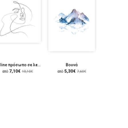
Art line πρόσωπο σε λευκό φόντο
Βουνά
Μαύρα 
7,10€
5,30€
7,10
από
10,10€
από
7,60€
από