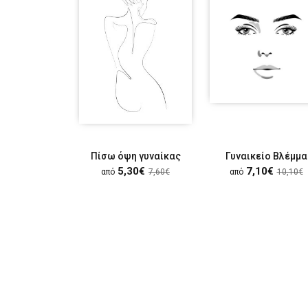
Πίσω όψη γυναίκας
Γυναικείο Βλέμμα
5,30€
7,10€
από
7,60€
από
10,10€