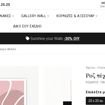
H
.25.25
ΙΝΑΚΕΣ
GALLERY WALL
ΚΟΡΝΙΖΕΣ & ΑΞΕΣΟΥΑΡ
Σπί
ΙΝΑΚΕΣ
GALLERY WALL
ΚΟΡΝΙΖΕΣ & ΑΞΕΣΟΥΑΡ
ΔΙΚΟ ΣΟΥ ΣΧΕΔΙΟ
ΔΙΚΟ ΣΟΥ ΣΧΕΔΙΟ
Sunshine your Walls
-30%
Off
αύρο Φύλλο
Αφίσες - Poste
Ροζ τέ
ΚΩΔΙΚΟΣ: 106
Επιλέξτε μ
20 x 20 εκ.