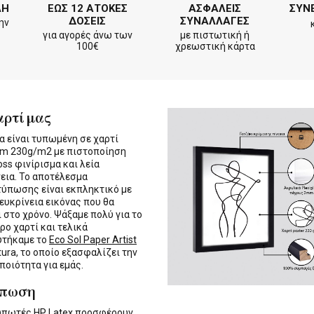
ΛΗ
ΕΩΣ 12 ΑΤΟΚΕΣ
ΑΣΦΑΛΕΙΣ
ΣΥΝ
ΔΟΣΕΙΣ
ΣΥΝΑΛΛΑΓΕΣ
ην
για αγορές άνω των
με πιστωτική ή
100€
χρεωστική κάρτα
αρτί μας
α είναι τυπωμένη σε χαρτί
m 230g/m2 με πιστοποίηση
oss φινίρισμα και λεία
εια. Το αποτέλεσμα
τύπωσης είναι εκπληκτικό με
 ευκρίνεια εικόνας που θα
ι στο χρόνο. Ψάξαμε πολύ για το
ρο χαρτί και τελικά
υτήκαμε το
Eco Sol Paper Artist
tura, το οποίο εξασφαλίζει την
 ποιότητα για εμάς.
ύπωση
τυπωτές
HP Latex
προσφέρουν