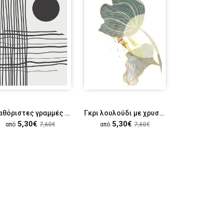
Ακαθόριστες γραμμές & κύκλος
Γκρι λουλούδι με χρυσές λεπτομέρειες
5,30€
5,30€
5,30
από
7,60€
από
7,60€
από