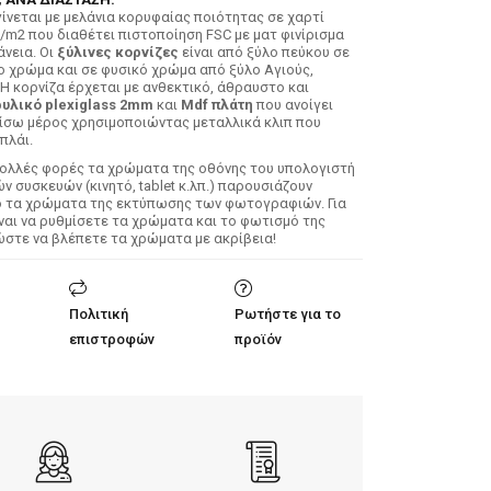
ίνεται με μελάνια κορυφαίας ποιότητας σε χαρτί
/m2 που διαθέτει πιστοποίηση FSC με ματ φινίρισμα
άνεια. Οι
ξύλινες κορνίζες
είναι από ξύλο πεύκου σε
ο χρώμα και σε φυσικό χρώμα από ξύλο Αγιούς,
 Η κορνίζα έρχεται με ανθεκτικό, άθραυστο και
υλικό plexiglass 2mm
και
Mdf πλάτη
που ανοίγει
ίσω μέρος χρησιμοποιώντας μεταλλικά κλιπ που
πλάι.
Πολλές φορές τα χρώματα της οθόνης του υπολογιστή
 συσκευών (κινητό, tablet κ.λπ.) παρουσιάζουν
ό τα χρώματα της εκτύπωσης των φωτογραφιών. Για
ίναι να ρυθμίσετε τα χρώματα και το φωτισμό της
ώστε να βλέπετε τα χρώματα με ακρίβεια!
Πολιτική
Ρωτήστε για το
επιστροφών
προϊόν