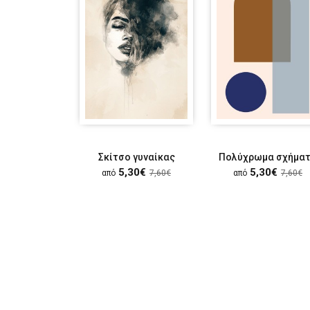
Σκίτσο γυναίκας
Πολύχρωμα σχήμα
5,30€
5,30€
από
7,60€
από
7,60€