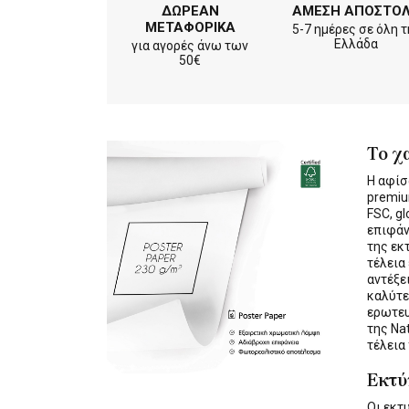
ΔΩΡΕΑΝ
ΑΜΕΣΗ ΑΠΟΣΤΟ
ΜΕΤΑΦΟΡΙΚΑ
5-7 ημέρες σε όλη τ
Ελλάδα
για αγορές άνω των
50€
Το χ
Η αφίσ
premiu
FSC, gl
επιφάν
της εκ
τέλεια
αντέξε
καλύτε
ερωτε
της Na
τέλεια
Εκτ
Οι εκ