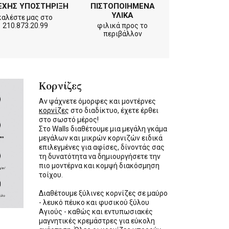
ΕΧΗΣ ΥΠΟΣΤΗΡΙΞΗ
ΠΙΣΤΟΠΟΙΗΜΕΝΑ
ΥΛΙΚΑ
καλέστε μας στο
210.873.20.99
φιλικά προς το
περιβάλλον
Κορνίζες
Αν ψάχνετε όμορφες και μοντέρνες
κορνίζες
στο διαδίκτυο, έχετε έρθει
στο σωστό μέρος!
Στο Walls διαθέτουμε μια μεγάλη γκάμα
μεγάλων και μικρών κορνιζών ειδικά
επιλεγμένες για αφίσες, δίνοντάς σας
τη δυνατότητα να δημιουργήσετε την
πιο μοντέρνα και κομψή διακόσμηση
τοίχου.
Διαθέτουμε ξύλινες κορνίζες σε μαύρο
- λευκό πέυκο και φυσικού ξύλου
Αγιούς - καθώς και εντυπωσιακές
μαγνητικές κρεμάστρες για εύκολη