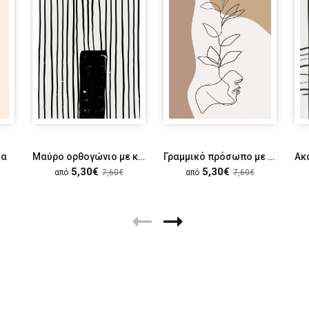
τα
Μαύρο ορθογώνιο με κάθετες μαύρες γραμμές
Γραμμικό πρόσωπο με λουλούδι
5,30€
5,30€
από
7,60€
από
7,60€