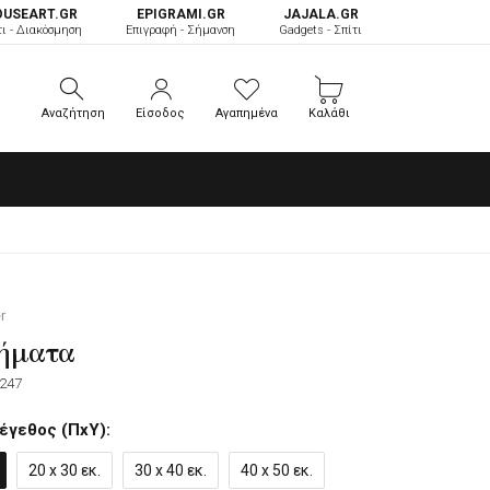
OUSEART.GR
ΕPIGRAMI.GR
JAJALA.GR
τι - Διακόσμηση
Επιγραφή - Σήμανση
Gadgets - Σπίτι
Αναζήτηση
Είσοδος
Αγαπημένα
Καλάθι
Αναζήτηση
Είσοδος
Αγαπημένα
Καλάθι
r
χήματα
247
έγεθος (ΠxΥ):
20 x 30 εκ.
30 x 40 εκ.
40 x 50 εκ.