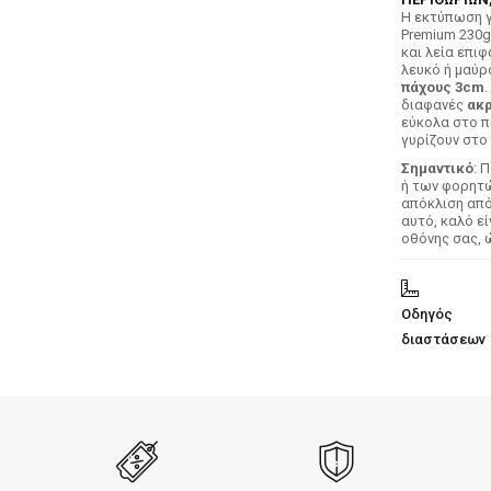
H εκτύπωση γ
Premium 230g
και λεία επιφ
λευκό ή μαύρ
πάχους 3cm
.
διαφανές
ακρ
εύκολα στο π
γυρίζουν στο 
Σημαντικό
: 
ή των φορητών
απόκλιση απ
αυτό, καλό ε
οθόνης σας, 
Οδηγός
διαστάσεων