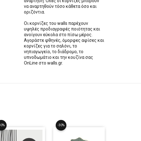
ανάρτηση. Όλες οι κορνίζες μπορούν
να αναρτηθούν τόσο κάθετα όσο και
οριζόντια.
Οι κορνίζες του walls παρέχουν
υψηλές προδιαγραφές ποιότητας και
ανοίγουν εύκολα στο πίσω μέρος.
Αγοράστε φθηνές, όμορφες αφίσες και
κορνίζες για το σαλόνι, το
νηπιαγωγείο, το διάδρομο, το
υπνοδωμάτιο και την κουζίνα σας
OnLine στο walls.gr.
30%
-30%
-30%