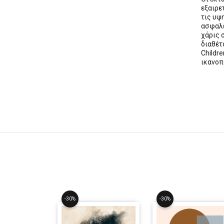
εξαιρε
τις υψ
ασφαλε
χάρις 
διαθέ
Childre
ικανοπ
-30%
-30%