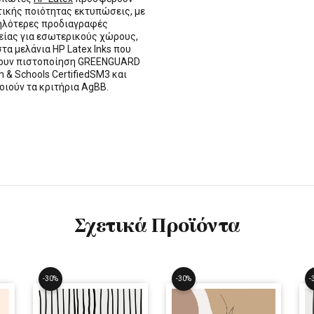
τικής ποιότητας εκτυπώσεις, με
ηλότερες προδιαγραφές
ίας για εσωτερικούς χώρους,
στα μελάνια HP Latex Inks που
τουν πιστοποίηση GREENGUARD
n & Schools CertifiedSM3 και
οιούν τα κριτήρια AgBB.
Σχετικά Προϊόντα
-30%
-30%
-