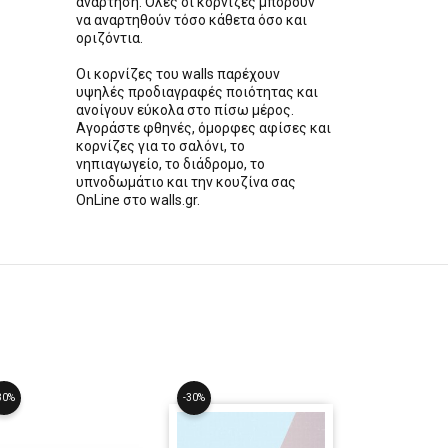
ανάρτηση. Όλες οι κορνίζες μπορούν
να αναρτηθούν τόσο κάθετα όσο και
οριζόντια.
Οι κορνίζες του walls παρέχουν
υψηλές προδιαγραφές ποιότητας και
ανοίγουν εύκολα στο πίσω μέρος.
Αγοράστε φθηνές, όμορφες αφίσες και
κορνίζες για το σαλόνι, το
νηπιαγωγείο, το διάδρομο, το
υπνοδωμάτιο και την κουζίνα σας
OnLine στο walls.gr.
30%
-30%
-30%