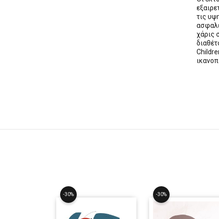
εξαιρε
τις υψ
ασφαλε
χάρις 
διαθέ
Childre
ικανοπ
-30%
-30%