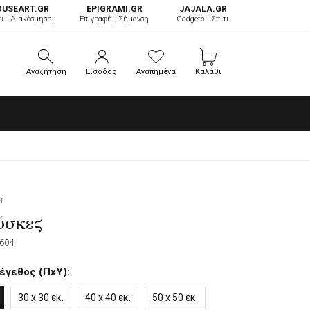
OUSEART.GR
ΕPIGRAMI.GR
JAJALA.GR
τι - Διακόσμηση
Επιγραφή - Σήμανση
Gadgets - Σπίτι
Αναζήτηση
Είσοδος
Αγαπημένα
Καλάθι
Αναζήτηση
Είσοδος
Αγαπημένα
Καλάθι
r
ύσκες
604
έγεθος (ΠxΥ):
30 x 30 εκ.
40 x 40 εκ.
50 x 50 εκ.