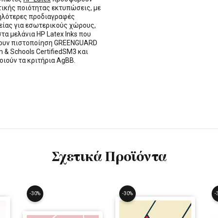
τικής ποιότητας εκτυπώσεις, με
ηλότερες προδιαγραφές
ίας για εσωτερικούς χώρους,
στα μελάνια HP Latex Inks που
τουν πιστοποίηση GREENGUARD
n & Schools CertifiedSM3 και
οιούν τα κριτήρια AgBB.
Σχετικά Προϊόντα
-30%
-30%
-