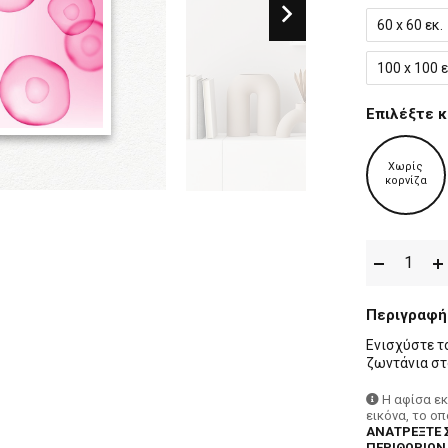
60 x 60 εκ.
100 x 100 ε
Επιλέξτε κ
Χωρίς
κορνίζα
Περιγραφή
Ενισχύστε τ
ζωντάνια στ
Η αφίσα ε
εικόνα, το ο
ΑΝΑΤΡΕΞΤΕ 
ΠΕΡΙΘΩΡΙΩΝ,