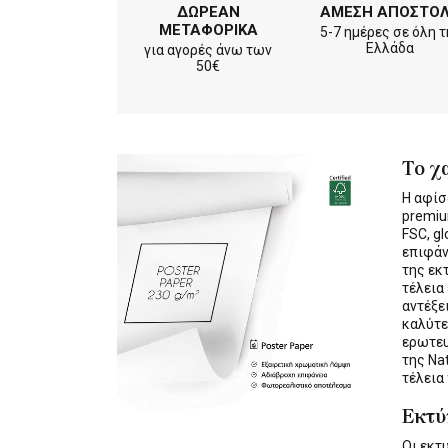
ΔΩΡΕΑΝ
ΑΜΕΣΗ ΑΠΟΣΤΟ
ΜΕΤΑΦΟΡΙΚΑ
5-7 ημέρες σε όλη τ
Ελλάδα
για αγορές άνω των
50€
Το χ
Η αφίσ
premiu
FSC, gl
επιφάν
της εκ
τέλεια
αντέξε
καλύτε
ερωτε
της Na
τέλεια
Εκτ
Οι εκ