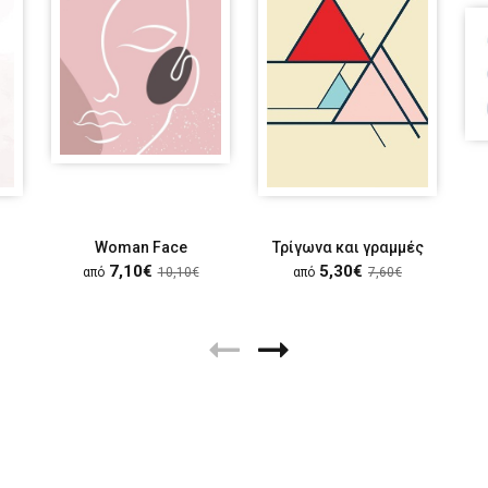
Woman Face
Τρίγωνα και γραμμές
7,10€
5,30€
από
10,10€
από
7,60€