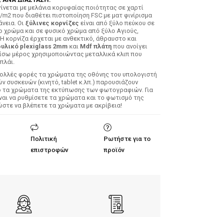
ίνεται με μελάνια κορυφαίας ποιότητας σε χαρτί
/m2 που διαθέτει πιστοποίηση FSC με ματ φινίρισμα
άνεια. Οι
ξύλινες κορνίζες
είναι από ξύλο πεύκου σε
ο χρώμα και σε φυσικό χρώμα από ξύλο Αγιούς,
 Η κορνίζα έρχεται με ανθεκτικό, άθραυστο και
υλικό plexiglass 2mm
και
Mdf πλάτη
που ανοίγει
ίσω μέρος χρησιμοποιώντας μεταλλικά κλιπ που
πλάι.
Πολλές φορές τα χρώματα της οθόνης του υπολογιστή
 συσκευών (κινητό, tablet κ.λπ.) παρουσιάζουν
ό τα χρώματα της εκτύπωσης των φωτογραφιών. Για
ίναι να ρυθμίσετε τα χρώματα και το φωτισμό της
ώστε να βλέπετε τα χρώματα με ακρίβεια!
Πολιτική
Ρωτήστε για το
επιστροφών
προϊόν