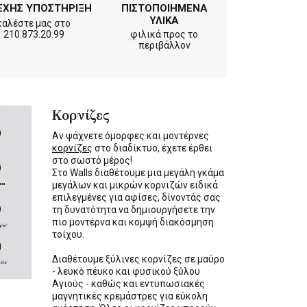
ΕΧΗΣ ΥΠΟΣΤΗΡΙΞΗ
ΠΙΣΤΟΠΟΙΗΜΕΝΑ
ΥΛΙΚΑ
καλέστε μας στο
210.873.20.99
φιλικά προς το
περιβάλλον
Κορνίζες
Αν ψάχνετε όμορφες και μοντέρνες
κορνίζες
στο διαδίκτυο, έχετε έρθει
στο σωστό μέρος!
Στο Walls διαθέτουμε μια μεγάλη γκάμα
μεγάλων και μικρών κορνιζών ειδικά
επιλεγμένες για αφίσες, δίνοντάς σας
τη δυνατότητα να δημιουργήσετε την
πιο μοντέρνα και κομψή διακόσμηση
τοίχου.
Διαθέτουμε ξύλινες κορνίζες σε μαύρο
- λευκό πέυκο και φυσικού ξύλου
Αγιούς - καθώς και εντυπωσιακές
μαγνητικές κρεμάστρες για εύκολη