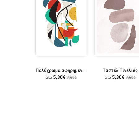
Πολύχρωμα αφηρημένα σχέδια
Παστέλ Πινελιές
5,30€
5,30€
από
7,60€
από
7,60€