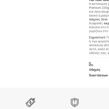
H εκτύπωση γ
Premium 230g
και λεία επιφ
λευκό ή μαύρ
πάχους 3cm
.
διαφανές
ακρ
εύκολα στο π
γυρίζουν στο 
Σημαντικό
: 
ή των φορητών
απόκλιση απ
αυτό, καλό ε
οθόνης σας, 
Οδηγός
διαστάσεων