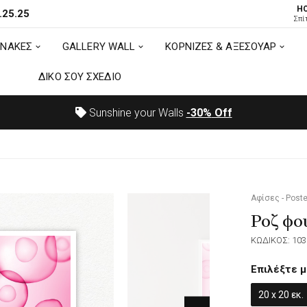
H
.25.25
ΙΝΑΚΕΣ
GALLERY WALL
ΚΟΡΝΙΖΕΣ & ΑΞΕΣΟΥΑΡ
Σπί
ΙΝΑΚΕΣ
GALLERY WALL
ΚΟΡΝΙΖΕΣ & ΑΞΕΣΟΥΑΡ
ΔΙΚΟ ΣΟΥ ΣΧΕΔΙΟ
ΔΙΚΟ ΣΟΥ ΣΧΕΔΙΟ
Sunshine your Walls
-30%
Off
Αφίσες - Poste
Ροζ φο
ΚΩΔΙΚΟΣ: 103
Επιλέξτε μ
20 x 20 εκ.