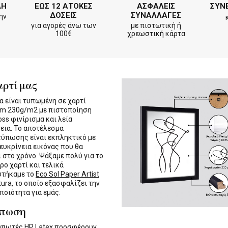
ΛΗ
ΕΩΣ 12 ΑΤΟΚΕΣ
ΑΣΦΑΛΕΙΣ
ΣΥΝ
ΔΟΣΕΙΣ
ΣΥΝΑΛΛΑΓΕΣ
ην
για αγορές άνω των
με πιστωτική ή
100€
χρεωστική κάρτα
αρτί μας
α είναι τυπωμένη σε χαρτί
m 230g/m2 με πιστοποίηση
oss φινίρισμα και λεία
εια. Το αποτέλεσμα
τύπωσης είναι εκπληκτικό με
 ευκρίνεια εικόνας που θα
ι στο χρόνο. Ψάξαμε πολύ για το
ρο χαρτί και τελικά
υτήκαμε το
Eco Sol Paper Artist
tura, το οποίο εξασφαλίζει την
 ποιότητα για εμάς.
ύπωση
τυπωτές
HP Latex
προσφέρουν